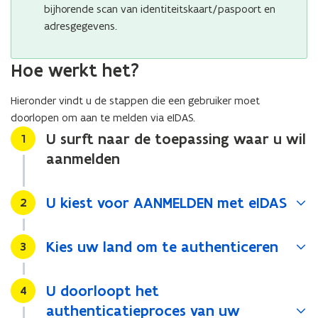
bijhorende scan van identiteitskaart/paspoort en
o
adresgegevens.
p
e
n
Hoe werkt het?
t
i
Hieronder vindt u de stappen die een gebruiker moet
n
doorlopen om aan te melden via eIDAS.
u
U surft naar de toepassing waar u wil
Stap
1
w
aanmelden
e
-
m
U kiest voor AANMELDEN met eIDAS
Stap
2
a
i
Kies uw land om te authenticeren
Stap
3
l
a
p
U doorloopt het
Stap
4
p
authenticatieproces van uw
l