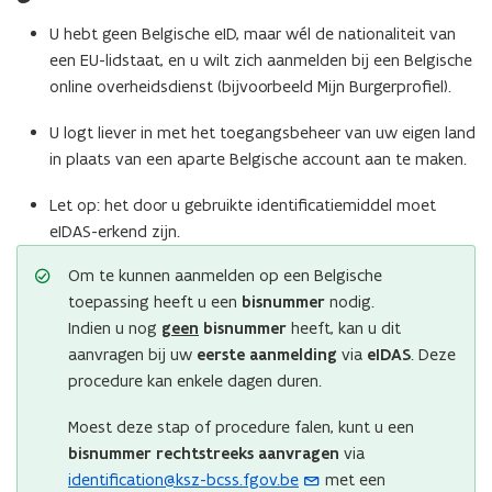
U hebt geen Belgische eID, maar wél de nationaliteit van
een EU-lidstaat, en u wilt zich aanmelden bij een Belgische
online overheidsdienst (bijvoorbeeld Mijn Burgerprofiel).
U logt liever in met het toegangsbeheer van uw eigen land
in plaats van een aparte Belgische account aan te maken.
Let op: het door u gebruikte identificatiemiddel moet
eIDAS-erkend zijn.
Om te kunnen aanmelden op een Belgische
toepassing heeft u een
bisnummer
nodig.
Indien u nog
geen
bisnummer
heeft, kan u dit
aanvragen bij uw
eerste aanmelding
via
eIDAS
. Deze
procedure kan enkele dagen duren.
Moest deze stap of procedure falen, kunt u een
bisnummer rechtstreeks aanvragen
via
identification@ksz-bcss.fgov.be
met een
(