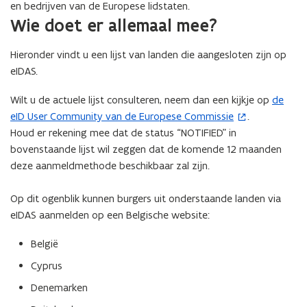
en bedrijven van de Europese lidstaten.
Wie doet er allemaal mee?
Hieronder vindt u een lijst van landen die aangesloten zijn op
eIDAS.
Wilt u de actuele lijst consulteren, neem dan een kijkje op
de
(
eID User Community van de Europese Commissie
.
o
Houd er rekening mee dat de status “NOTIFIED” in
p
bovenstaande lijst wil zeggen dat de komende 12 maanden
e
deze aanmeldmethode beschikbaar zal zijn.
n
t
Op dit ogenblik kunnen burgers uit onderstaande landen via
i
eIDAS aanmelden op een Belgische website:
n
n
België
i
e
Cyprus
u
Denemarken
w