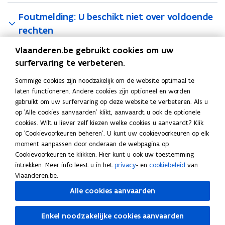
Foutmelding: U beschikt niet over voldoende
rechten
Vlaanderen.be gebruikt cookies om uw
Nog steeds aanmeldproblemen?
surfervaring te verbeteren.
Kunt u nog steeds niet aanmelden?
Sommige cookies zijn noodzakelijk om de website optimaal te
laten functioneren. Andere cookies zijn optioneel en worden
Op de pagina
Oplossen van aanmeldproblemen met digitale
gebruikt om uw surfervaring op deze website te verbeteren. Als u
sleutels
vindt u verdere technische informatie over mogelijke
op 'Alle cookies aanvaarden' klikt, aanvaardt u ook de optionele
oorzaken en oplossingen bij aanmeldfouten.
cookies. Wilt u liever zelf kiezen welke cookies u aanvaardt? Klik
op 'Cookievoorkeuren beheren'. U kunt uw cookievoorkeuren op elk
U kunt ook steeds met verdere vragen de dienst 1700
moment aanpassen door onderaan de webpagina op
contacteren (klik bovenaan deze pagina op ‘hulp nodig’).
Cookievoorkeuren te klikken. Hier kunt u ook uw toestemming
Meer info
intrekken. Meer info leest u in het
privacy
- en
cookiebeleid
van
Vlaanderen.be.
D
Documentatie over eIDAS
D
o
o
o
p
Alle cookies aanvaarden
c
c
e
Deel deze pagina
u
u
n
Enkel noodzakelijke cookies aanvaarden
m
m
t
F
L
K