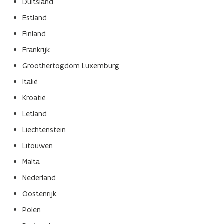
Duitsland
v
e
Estland
n
Finland
s
Frankrijk
t
e
Groothertogdom Luxemburg
r
Italië
)
Kroatië
Letland
Liechtenstein
Litouwen
Malta
Nederland
Oostenrijk
Polen