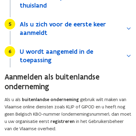
thuisland
i
c
a
Als u zich voor de eerste keer
Stap
5
t
aanmeldt
i
e
)
U wordt aangemeld in de
Stap
6
toepassing
Aanmelden als buitenlandse
onderneming
Als u als
buitenlandse onderneming
gebruik wilt maken van
Vlaamse online diensten zoals KLIP of GIPOD en u heeft nog
geen Belgisch KBO-nummer (ondernemingsnummer), dan moet
u uw organisatie eerst
registreren
in het Gebruikersbeheer
van de Vlaamse overheid.