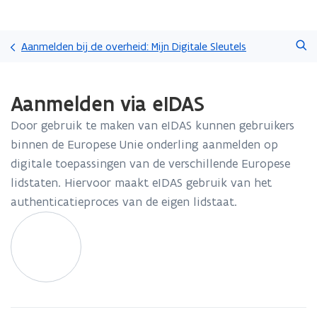
Overslaan
Zoeken
en
Aanmelden bij de overheid: Mijn Digitale Sleutels
naar
de
Gedaan
inhoud
Aanmelden via eIDAS
met
gaan
laden.
Door gebruik te maken van eIDAS kunnen gebruikers
U
bevindt
binnen de Europese Unie onderling aanmelden op
zich
digitale toepassingen van de verschillende Europese
op:
lidstaten. Hiervoor maakt eIDAS gebruik van het
Aanmelden
authenticatieproces van de eigen lidstaat.
via
eIDAS