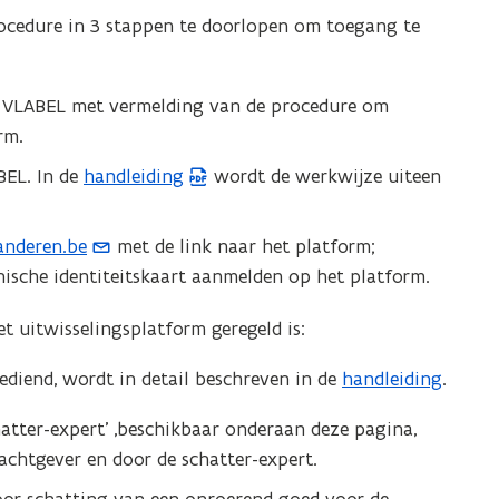
rocedure in 3 stappen te doorlopen om toegang te
an VLABEL met vermelding van de procedure om
rm.
BEL. In de
handleiding
wordt de werkwijze uiteen
(
P
D
anderen.be
met de link naar het platform;
F
ische identiteitskaart aanmelden op het platform.
b
e
 uitwisselingsplatform geregeld is:
s
iend, wordt in detail beschreven in de
handleiding
.
t
a
hatter-expert’ ,beschikbaar onderaan deze pagina,
n
chtgever en door de schatter-expert.
d