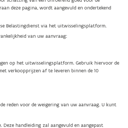
oor schatting van een onroerend goed voor de
o
eraan deze pagina, wordt aangevuld en ondertekend
p
e
n
e Belastingdienst via het uitwisselingsplatform.
t
vankelijkheid van uw aanvraag:
i
n
n
gen op het uitwisselingsplatform. Gebruik hiervoor de
i
met verkoopprijzen af te leveren binnen de 10
e
u
w
v
e
 de reden voor de weigering van uw aanvraag. U kunt
n
s
e. Deze handleiding zal aangevuld en aangepast
t