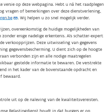
e versie op deze webpagina. Hebt u ná het raadplegen
e
g vragen of bemerkingen over deze dienstverlening,
r
ren.be
. Wij helpen u zo snel mogelijk verder.
)
rijzen, overeenkomstig de huidige mogelijkheden van
 zonder enige nadelige erkentenis. Als schatter-expert
 de verkoopprijzen. Deze uitwisseling van gegevens
ning gegevensbescherming. U dient zich op de hoogte
aaraan verbonden zijn en alle nodige maatregelen
hikbaar gestelde informatie te bewaren. De verstrekte
end in het kader van de bovenstaande opdracht en
of bewaard.
trole uit op de naleving van de kwaliteitsvereisten.
mse Belastingdienst houdt in dat burgers er op