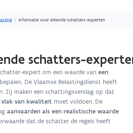
Overslaan
en
lasting
Informatie voor erkende schatters-experten
naar
de
inhoud
gaan
ende schatters-experte
schatter-expert om een waarde van
een
bepalen. De Vlaamse Belastingdienst heeft
. Zij maken een schattingsverslag op dat
 vlak van kwaliteit
moet voldoen. De
ing
aanvaarden als een realistische waarde
orwaarde dat de schatter de regels heeft