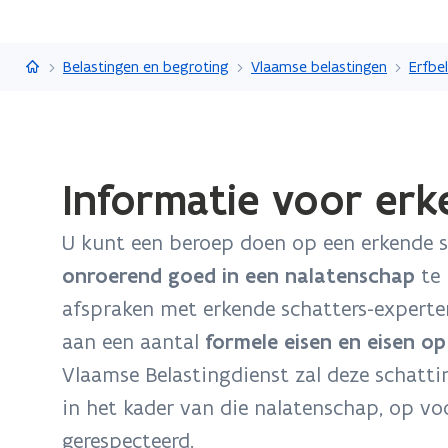
Vlaanderen.be
Belastingen en begroting
Vlaamse belastingen
Erfbe
Gedaan
Informatie voor erk
met
laden.
U kunt een beroep doen op een erkende 
U
bevindt
onroerend goed in een nalatenschap
te 
zich
afspraken met erkende schatters-experten
op:
aan een aantal
formele eisen en eisen op
Informatie
Vlaamse Belastingdienst zal deze schatt
voor
erkende
in het kader van die nalatenschap, op vo
schatters-
gerespecteerd.