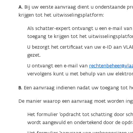
A.
Bij uw eerste aanvraag dient u onderstaande p
krijgen tot het uitwisselingsplatform:
Als schatter-expert ontvangt u een e-mail v
toegang te krijgen tot het uitwisselingsplatfo
U bezorgt het certificaat van uw e-ID aan VLA
gezet.
U ontvangt een e-mail van
rechtenbeheer@vla
(
vervolgens kunt u met behulp van uw elektron
o
p
B.
Een aanvraag indienen nadat uw toegang tot het
e
n
De manier waarop een aanvraag moet worden inged
t
i
Het formulier ‘opdracht tot schatting door sc
n
wordt aangevuld en ondertekend door de opdra
u