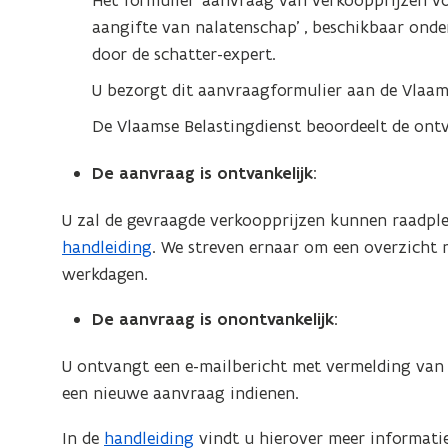
Het formulier ‘aanvraag van verkoopprijzen v
w
aangifte van nalatenschap’ , beschikbaar ond
e
door de schatter-expert.
-
U bezorgt dit aanvraagformulier aan de Vlaams
m
a
De Vlaamse Belastingdienst beoordeelt de ont
i
De aanvraag is ontvankelijk
:
l
a
U zal de gevraagde verkoopprijzen kunnen raadple
p
handleiding
. We streven ernaar om een overzicht 
p
werkdagen.
l
i
De aanvraag is onontvankelijk
:
c
U ontvangt een e-mailbericht met vermelding van
a
een nieuwe aanvraag indienen.
t
i
In de
handleiding
vindt u hierover meer informati