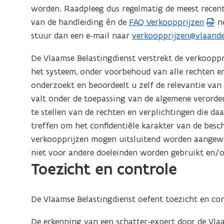
e
worden. Raadpleeg dus regelmatig de meest recent
)
van de handleiding én de
FAQ Verkoopprijzen
no
(
stuur dan een e-mail naar
verkoopprijzen@vlaande
P
(
D
o
De Vlaamse Belastingdienst verstrekt de verkoopp
F
p
het systeem, onder voorbehoud van alle rechten en
b
e
onderzoekt en beoordeelt u zelf de relevantie van
e
n
valt onder de toepassing van de algemene verorde
s
t
te stellen van de rechten en verplichtingen die d
t
i
treffen om het confidentiële karakter van de besc
a
n
verkoopprijzen mogen uitsluitend worden aangew
n
u
niet voor andere doeleinden worden gebruikt en/
d
w
Toezicht en controle
o
e
p
-
e
m
De Vlaamse Belastingdienst oefent toezicht en con
n
a
De erkenning van een schatter-expert door de Vlaa