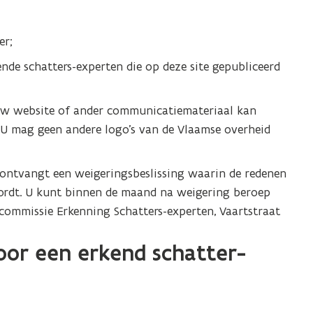
d
w
o
v
p
er;
e
e
nde schatters-experten die op deze site gepubliceerd
n
n
s
t
t
 uw website of ander communicatiemateriaal kan
i
e
 U mag geen andere logo’s van de Vlaamse overheid
n
r
n
)
i
u ontvangt een weigeringsbeslissing waarin de redenen
e
rdt. U kunt binnen de maand na weigering beroep
u
scommissie Erkenning Schatters-experten, Vaartstraat
w
oor een erkend schatter-
v
e
n
s