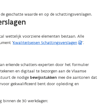
e
s
t
 de geschatte waarde en op de schattingsverslagen.
erslagen
a
n
d
al wettelijk voorziene elementen bestaan. Alle
o
ument '
Kwaliteitseisen Schattingsverslagen
'.
(
p
P
e
D
n
F
an erkende schatters-experten door het formulier
t
b
dertekenen en digitaal te bezorgen aan de Vlaamse
i
e
 stuurt de nodige
bewijsstukken
mee die aantonen dat
n
s
arvoor gekwalificeerd bent door opleiding en
n
t
i
a
e
n
ag binnen de 30 werkdagen:
u