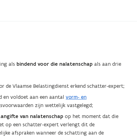
ing als
bindend voor die nalatenschap
als aan drie
or de Vlaamse Belastingdienst erkend schatter-expert;
rd en voldoet aan een aantal
vorm- en
(
tsvoorwaarden zijn wettelijk vastgelegd;
P
D
angifte van nalatenschap
op het moment dat die
F
t op een schatter-expert verlengt dit de
b
elijke afspraken wanneer de schatting aan de