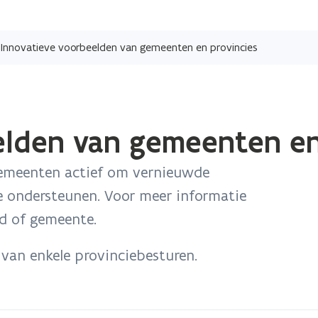
Overslaan
en
Innovatieve voorbeelden van gemeenten en provincies
naar
de
inhoud
gaan
elden van gemeenten en
 gemeenten actief om vernieuwde
 ondersteunen. Voor meer informatie
d of gemeente.
 van enkele provinciebesturen.