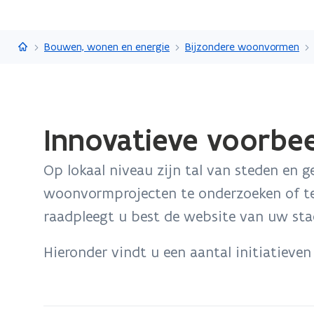
Vlaanderen.be
Bouwen, wonen en energie
Bijzondere woonvormen
Gedaan
Innovatieve voorbe
met
laden.
Op lokaal niveau zijn tal van steden en
U
bevindt
woonvormprojecten te onderzoeken of te
zich
raadpleegt u best de website van uw sta
op:
Innovatieve
Hieronder vindt u een aantal initiatieven
voorbeelden
van
gemeenten