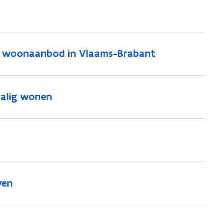
d woonaanbod in Vlaams-Brabant
halig wonen
wen