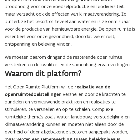
t
r
e
r
e
broodnodig voor onze voedselproductie en biodiversiteit,
e
m
t
m
t
maar verzacht ook de effecten van klimaatverandering. Zo
r
A
w
A
w
buffert ze het tekort of teveel aan water en is ze onmisbaar
g
e
g
e
voor de productie van hernieuwbare energie. De open ruimte is
r
r
r
r
a
k
essentieel voor onze gezondheid, doordat we er rust,
a
k
r
P
ontspanning en beleving vinden.
r
P
i
u
i
u
s
b
We moeten daarom dringend de resterende open ruimte
s
b
c
l
versterken en de kwaliteit en de samenhang ervan verhogen.
c
l
h
i
h
i
Waarom dit platform?
e
e
e
e
H
k
H
k
Het Open Ruimte Platform wil de
realisatie van de
e
e
e
e
openruimtedoelstellingen
versnellen door de krachten te
r
L
r
L
o
a
bundelen en vernieuwende praktijken en realisaties te
o
a
n
n
stimuleren, te versnellen en op te schalen. Complexe
n
n
t
d
ruimtelijke thema’s zoals water, landbouw, verstedelijking en
t
d
w
b
w
b
klimaatverandering kunnen en moeten niet alleen door de
i
o
i
o
overheid of door afgebakende sectoren aangepakt worden,
k
u
k
u
maar vergen een
samenwerking tussen beleidsniveaus,