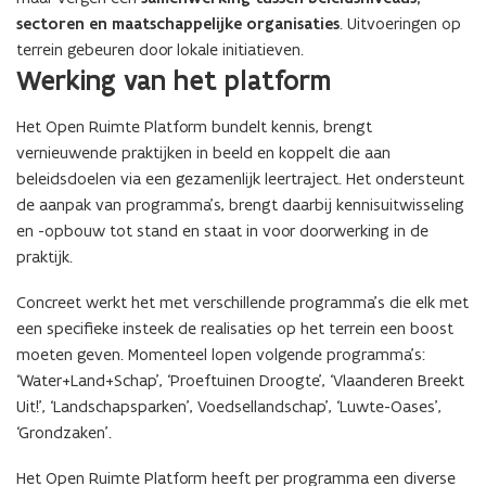
k
w
k
w
sectoren en maatschappelijke organisaties
. Uitvoeringen op
e
g
e
g
l
r
terrein gebeuren door lokale initiatieven.
l
r
i
o
Werking van het platform
i
o
n
n
n
n
g
d
g
d
Het Open Ruimte Platform bundelt kennis, brengt
vernieuwende praktijken in beeld en koppelt die aan
beleidsdoelen via een gezamenlijk leertraject. Het ondersteunt
de aanpak van programma’s, brengt daarbij kennisuitwisseling
en -opbouw tot stand en staat in voor doorwerking in de
praktijk.
Concreet werkt het met verschillende programma’s die elk met
een specifieke insteek de realisaties op het terrein een boost
moeten geven. Momenteel lopen volgende programma’s:
‘Water+Land+Schap’, ‘Proeftuinen Droogte’, ‘Vlaanderen Breekt
Uit!’, ‘Landschapsparken’, Voedsellandschap’, ‘Luwte-Oases’,
‘Grondzaken’.
Het Open Ruimte Platform heeft per programma een diverse