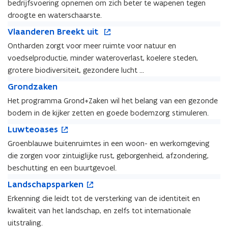
d
i
bedrijfsvoering opnemen om zich beter te wapenen tegen
e
n
d
e
s
e
f
t
droogte en waterschaarste.
s
f
c
u
t
i
V
o
c
t
V
Vlaanderen Breekt uit
h
w
u
n
l
p
h
u
l
a
v
Ontharden zorgt voor meer ruimte voor natuur en
i
n
a
e
a
i
a
p
e
n
i
voedselproductie, minder wateroverlast, koelere steden,
a
n
p
n
a
n
e
e
n
t
grotere biodiversiteit, gezondere lucht …
e
n
s
n
u
d
i
G
n
d
G
Grondzaken
t
D
w
e
n
r
D
e
r
e
r
v
Het programma Grond+Zaken wil het belang van een gezonde
r
n
o
r
r
o
r
o
e
e
i
bodem in de kijker zetten en goede bodemzorg stimuleren.
n
o
e
n
o
n
n
e
d
L
o
o
n
d
L
Luwteoases
g
s
B
u
z
u
p
g
B
z
u
t
t
Groenblauwe buitenruimtes in een woon- en werkomgeving
r
w
a
w
e
t
r
a
w
e
e
e
v
die zorgen voor zintuiglijke rust, geborgenheid, afzondering,
k
t
n
e
e
k
t
r
e
e
e
e
t
beschutting en een buurtgevoel.
e
e
e
k
n
n
o
i
L
o
k
n
o
L
Landschapsparken
t
s
a
n
a
p
t
a
a
u
t
Erkenning die leidt tot de versterking van de identiteit en
s
n
n
e
u
s
n
i
e
e
i
kwaliteit van het landschap, en zelfs tot internationale
d
n
i
e
d
t
r
s
e
s
t
t
uitstraling.
s
s