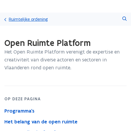
Overslaan
Zoeken
en
Ruimtelijke ordening
naar
de
Gedaan
inhoud
Open Ruimte Platform
met
gaan
laden.
Het Open Ruimte Platform verenigt de expertise en
U
bevindt
creativiteit van diverse actoren en sectoren in
zich
Vlaanderen rond open ruimte.
op:
Open
Ruimte
Platform
OP DEZE PAGINA
Programma's
Het belang van de open ruimte