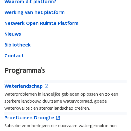
Waarom dit platform?
Werking van het platform
Netwerk Open Ruimte Platform
Nieuws
Bibliotheek
Contact
Programma's
W
o
W
Waterlandschap
a
p
a
Waterproblemen in landelijke gebieden oplossen en zo een
t
e
t
sterkere landbouw, duurzame watervoorraad, goede
e
n
e
r
t
waterkwaliteit en sterker landschap creëren.
r
l
i
P
o
l
P
Proeftuinen Droogte
a
n
r
p
a
r
Subsidie voor bedrijven die duurzaam watergebruik in hun
n
n
o
e
n
o