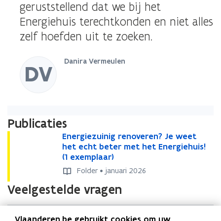
geruststellend dat we bij het
Energiehuis terechtkonden en niet alles
zelf hoefden uit te zoeken.
Danira Vermeulen
DV
Publicaties
E
Energiezuinig renoveren? Je weet
E
n
het echt beter met het Energiehuis!
n
e
(1 exemplaar)
e
r
r
Folder • januari 2026
g
g
Veelgestelde vragen
i
i
e
e
z
z
Wat is een Energiehuis?
u
Vlaanderen.be gebruikt cookies om uw
u