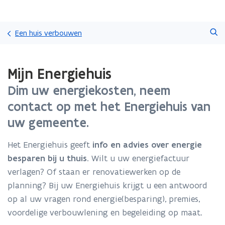
Overslaan
Zoeken
en
Een huis verbouwen
naar
de
Gedaan
inhoud
Mijn Energiehuis
met
gaan
laden.
Dim uw energiekosten, neem
U
bevindt
contact op met het Energiehuis van
zich
uw gemeente.
op:
Mijn
Energiehuis
Het Energiehuis geeft
info en advies over energie
besparen bij u thuis
. Wilt u uw energiefactuur
verlagen? Of staan er renovatiewerken op de
planning? Bij uw Energiehuis krijgt u een antwoord
op al uw vragen rond energie(besparing), premies,
voordelige verbouwlening en begeleiding op maat.