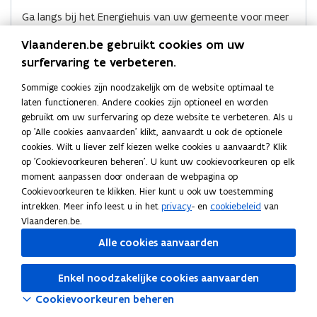
o
d
e
g
g
Ga langs bij het Energiehuis van uw gemeente voor meer
o
i
r
e
e
informatie én persoonlijke begeleiding. U kunt de naam en
k
n
l
l
l
Vlaanderen.be gebruikt cookies om uw
de contactgegevens van het Energiehuis voor uw
e
e
o
o
i
surfervaring te verbeteren.
gemeente opzoeken
in de postcodezoeker
en een
i
i
p
p
n
d
d
afspraak maken.
Sommige cookies zijn noodzakelijk om de website optimaal te
e
e
k
i
i
laten functioneren. Andere cookies zijn optioneel en worden
n
n
n
n
n
gebruikt om uw surfervaring op deze website te verbeteren. Als u
t
t
a
g
g
op 'Alle cookies aanvaarden' klikt, aanvaardt u ook de optionele
i
i
a
2
2
Ook interessant
cookies. Wilt u liever zelf kiezen welke cookies u aanvaardt? Klik
n
n
r
0
0
op 'Cookievoorkeuren beheren'. U kunt uw cookievoorkeuren op elk
P
Privacyverklaring van het
P
2
2
n
n
k
moment aanpassen door onderaan de webpagina op
r
inkomensconsultatieplatform
r
6
6
i
i
l
Cookievoorkeuren te klikken. Hier kunt u ook uw toestemming
i
M
Mijn VerbouwBegeleiding voor onderhoud van
i
M
(
(
intrekken. Meer info leest u in het
privacy
- en
cookiebeleid
van
e
e
e
v
i
verwarmingsketel
v
i
1
1
Vlaanderen.be.
u
u
m
a
j
M
Mijn VerbouwBegeleiding voor een Vereniging van
a
j
M
e
e
w
w
b
Alle cookies aanvaarden
c
n
i
Mede-Eigenaars (VME)
c
n
i
x
x
y
V
j
M
Mijn VerbouwPremie
y
V
j
M
v
v
o
e
e
v
e
n
i
M
Mijn VerbouwLening
v
e
n
i
M
e
e
r
m
m
Enkel noodzakelijke cookies aanvaarden
e
r
V
j
i
I
Info over de Woningpas
e
r
V
j
i
I
p
p
n
n
d
Cookievoorkeuren beheren
r
b
e
n
j
n
r
b
e
n
j
n
l
l
s
s