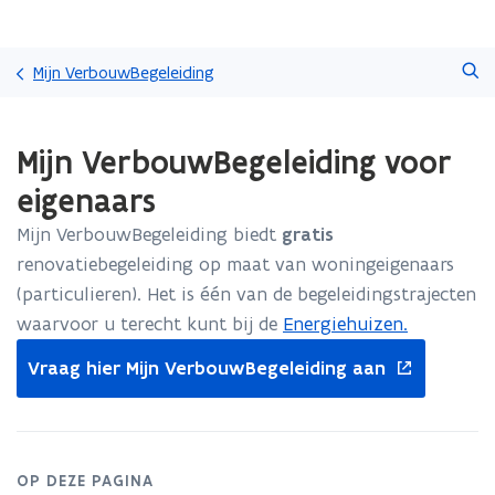
Overslaan
Zoeken
en
Mijn VerbouwBegeleiding
naar
de
Gedaan
inhoud
Mijn VerbouwBegeleiding voor
met
gaan
laden.
eigenaars
U
bevindt
Mijn VerbouwBegeleiding biedt
gratis
zich
renovatiebegeleiding op maat van woningeigenaars
op:
Mijn
(particulieren). Het is één van de begeleidingstrajecten
VerbouwBegeleiding
waarvoor u terecht kunt bij de
Energiehuizen.
voor
opent
eigenaars
Vraag hier Mijn VerbouwBegeleiding aan
in
nieuw
venster
OP DEZE PAGINA