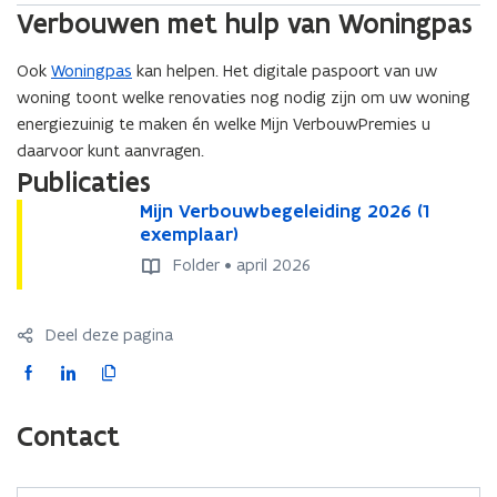
Verbouwen met hulp van Woningpas
Ook
Woningpas
kan helpen. Het digitale paspoort van uw
woning toont welke renovaties nog nodig zijn om uw woning
energiezuinig te maken én welke Mijn VerbouwPremies u
daarvoor kunt aanvragen.
Publicaties
M
Mijn Verbouwbegeleiding 2026 (1
M
i
exemplaar)
i
j
j
Folder • april 2026
n
n
V
V
e
e
Deel deze pagina
r
r
F
L
K
b
b
o
o
a
i
o
u
u
c
n
p
Contact
w
w
e
k
i
b
b
b
e
e
e
e