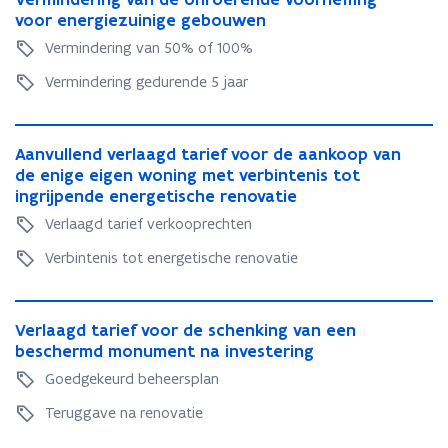
l
a
e
e
voor energiezuinige gebouwen
r
a
b
r
m
Vermindering van 50% of 100%
b
e
m
i
e
l
i
Vermindering gedurende 5 jaar
n
l
p
n
d
p
r
d
e
r
A
e
e
r
A
Aanvullend verlaagd tarief voor de aankoop van
e
a
m
r
i
a
de enige eigen woning met verbintenis tot
m
n
i
i
n
n
ingrijpende energetische renovatie
i
v
e
n
g
v
e
u
Verlaagd tarief verkooprechten
g
v
u
l
v
a
l
Verbintenis tot energetische renovatie
l
a
n
l
e
n
d
e
n
V
d
e
n
d
V
Verlaagd tarief voor de schenking van een
e
e
o
d
v
e
beschermd monument na investering
r
o
n
v
e
r
l
n
r
Goedgekeurd beheersplan
e
r
l
a
r
o
r
l
a
Teruggave na renovatie
a
o
e
l
a
a
g
e
r
a