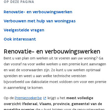
OP DEZE PAGINA
Renovatie- en verbouwingswerken
Verbouwen met hulp van woningpas
Veelgestelde vragen
Ook interessant
Renovatie- en verbouwingswerken
Bent u van plan om werken uit te voeren aan uw woning? Ga
dan vooraf na voor welke werken u een premie kunt aanvragen
en wat de voorwaarden zijn. Zo kunt u uw werken optimaal
spreiden en weet u aan welke technische vereisten
bijvoorbeeld uw dakisolatie moet voldoen om voor een premie
in aanmerking te komen.
Op de
Premiezoeker.be
krijgt u het
meest volledige
(
overzicht (federaal, Vlaams, provincie, gemeente) van de
o
mogelijke premies
die u kunt krijgen voor de renovatiewerken
p