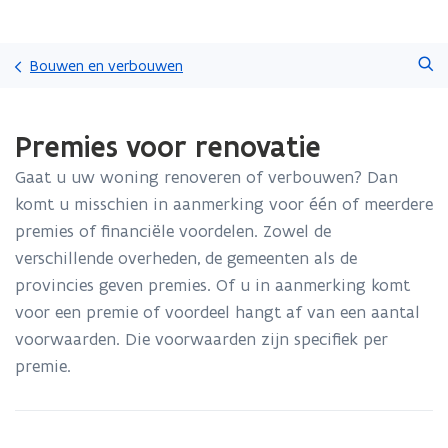
Overslaan
Zoeken
en
Bouwen en verbouwen
naar
de
Gedaan
inhoud
Premies voor renovatie
met
gaan
laden.
Gaat u uw woning renoveren of verbouwen? Dan
U
bevindt
komt u misschien in aanmerking voor één of meerdere
zich
premies of financiële voordelen. Zowel de
op:
verschillende overheden, de gemeenten als de
Premies
provincies geven premies. Of u in aanmerking komt
voor
renovatie
voor een premie of voordeel hangt af van een aantal
voorwaarden. Die voorwaarden zijn specifiek per
premie.