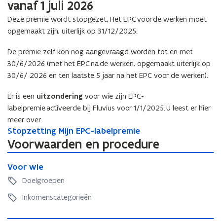
vanaf 1 juli 2026
Deze premie wordt stopgezet. Het EPC voor de werken moet
opgemaakt zijn, uiterlijk op 31/12/2025.
De premie zelf kon nog aangevraagd worden tot en met
30/6/2026 (met het EPC na de werken, opgemaakt uiterlijk op
30/6/ 2026 en ten laatste 5 jaar na het EPC voor de werken).
Er is een
uitzondering
voor wie zijn EPC-
labelpremie activeerde bij Fluvius voor 1/1/2025. U leest er hier
meer over.
S
Stopzetting Mijn EPC-labelpremie
S
t
t
Voorwaarden en procedure
o
o
V
p
p
V
Voor wie
o
z
z
o
o
Doelgroepen
e
e
o
r
t
t
r
Inkomenscategorieën
w
t
t
w
i
i
i
i
e