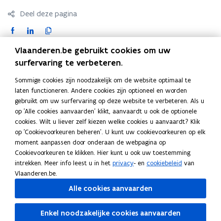
u
j
j
Deel deze pagina
w
n
n
F
L
K
E
v
E
P
P
a
i
o
e
Vlaanderen.be gebruikt cookies om uw
C
C
c
n
p
n
Contact
-
surfervaring te verbeteren.
-
e
k
i
s
L
L
b
e
e
t
Sommige cookies zijn noodzakelijk om de website optimaal te
a
a
o
d
e
e
laten functioneren. Andere cookies zijn optioneel en worden
b
b
Hebt u nog een vraag over Mijn EPC-labelpremie? Stuur
o
i
r
r
gebruikt om uw surfervaring op deze website te verbeteren. Als u
e
e
een e-mail naar
mijnepclabelpremie@vlaanderen.be
(
op 'Alle cookies aanvaarden' klikt, aanvaardt u ook de optionele
k
n
l
l
)
l
o
cookies. Wilt u liever zelf kiezen welke cookies u aanvaardt? Klik
p
p
o
o
i
op 'Cookievoorkeuren beheren'. U kunt uw cookievoorkeuren op elk
r
p
r
p
p
n
moment aanpassen door onderaan de webpagina op
e
e
e
e
e
k
Ook interessant
Cookievoorkeuren te klikken. Hier kunt u ook uw toestemming
m
m
n
n
n
n
intrekken. Meer info leest u in het
privacy
- en
cookiebeleid
van
i
i
T
Test-uw-EPC - Simuleer of vergelijk het EPC-label
T
t
t
t
a
Vlaanderen.be.
e
e
e
van een woning
e
i
i
i
a
a
a
Alle cookies aanvaarden
s
M
Minimaal EPC-label vanaf 2030
s
M
n
n
n
r
a
a
t
i
R
Renovatieverplichting voor residentiële
t
i
R
u
n
n
n
n
k
-
n
e
gebouwen
-
n
e
Enkel noodzakelijke cookies aanvaarden
.
w
.
i
i
l
u
i
n
K
Klachtenformulier Mijn EPC-Labelpremie
u
i
n
K