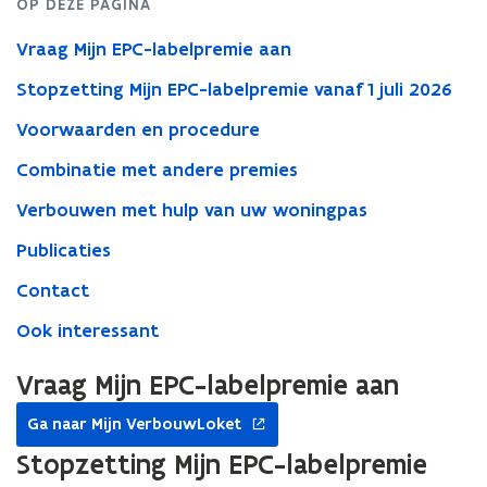
t
OP DEZE PAGINA
i
Vraag Mijn EPC-labelpremie aan
n
n
Stopzetting Mijn EPC-labelpremie vanaf 1 juli 2026
i
Voorwaarden en procedure
e
u
Combinatie met andere premies
w
Verbouwen met hulp van uw woningpas
v
e
Publicaties
n
Contact
s
t
Ook interessant
e
r
Vraag Mijn EPC-labelpremie aan
)
opent
Ga naar Mijn VerbouwLoket
in
nieuw
Stopzetting Mijn EPC-labelpremie
venster