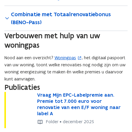
e
n
n
Combinatie met Totaalrenovatiebonus
(BENO-Pass)
Verbouwen met hulp van uw
woningpas
Nood aan een overzicht?
Woningpas
, het digitaal paspoort
(
van uw woning, toont welke renovaties nog nodig zijn om uw
o
woning energiezuinig te maken én welke premies u daarvoor
p
kunt aanvragen.
e
Publicaties
n
t
V
Vraag Mijn EPC-Labelpremie aan.
V
r
i
Premie tot 7.000 euro voor
r
a
renovatie van een E/F woning naar
a
n
a
label A
a
n
g
g
Folder • december 2025
i
M
M
e
i
i