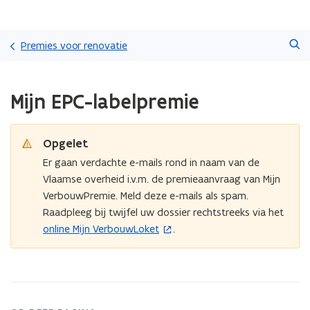
Overslaan
Zoeken
en
Premies voor renovatie
naar
de
Gedaan
inhoud
Mijn EPC-labelpremie
met
gaan
laden.
U
bevindt
Opgelet
zich
Er gaan verdachte e-mails rond in naam van de
op:
Vlaamse overheid i.v.m. de premieaanvraag van Mijn
Mijn
VerbouwPremie. Meld deze e-mails als spam.
EPC-
labelpremie
Raadpleeg bij twijfel uw dossier rechtstreeks via het
online Mijn VerbouwLoket
.
(
o
p
e
n