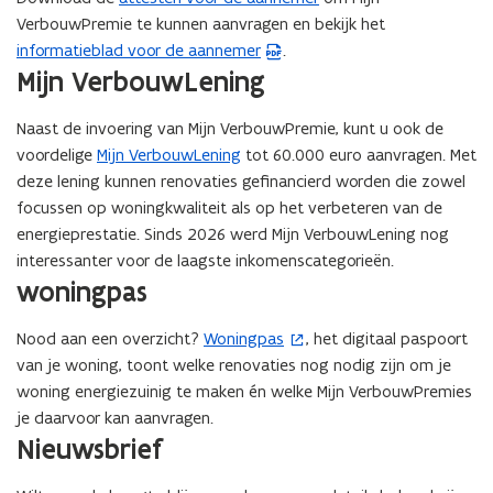
VerbouwPremie te kunnen aanvragen en bekijk het
informatieblad voor de aannemer
.
(
Mijn VerbouwLening
P
D
Naast de invoering van Mijn VerbouwPremie, kunt u ook de
F
voordelige
Mijn VerbouwLening
tot 60.000 euro aanvragen. Met
b
deze lening kunnen renovaties gefinancierd worden die zowel
e
focussen op woningkwaliteit als op het verbeteren van de
s
energieprestatie. Sinds 2026 werd Mijn VerbouwLening nog
t
interessanter voor de laagste inkomenscategorieën.
a
woningpas
n
d
Nood aan een overzicht?
Woningpas
, het digitaal paspoort
(
o
van je woning, toont welke renovaties nog nodig zijn om je
o
p
woning energiezuinig te maken én welke Mijn VerbouwPremies
p
e
je daarvoor kan aanvragen.
e
n
Nieuwsbrief
n
t
t
i