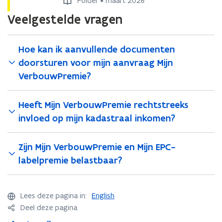
Folder • maart 2026
n
n
b
b
Veelgestelde vragen
V
V
o
o
e
e
u
u
r
r
w
w
Hoe kan ik aanvullende documenten
b
b
P
P
o
o
r
r
doorsturen voor mijn aanvraag Mijn
u
u
e
e
VerbouwPremie?
w
w
m
m
P
P
i
i
r
r
e
e
Heeft Mijn VerbouwPremie rechtstreeks
e
e
2
2
invloed op mijn kadastraal inkomen?
m
m
0
0
i
i
2
2
e
e
6
6
Zijn Mijn VerbouwPremie en Mijn EPC-
2
2
(
(
labelpremie belastbaar?
0
0
1
1
2
2
e
e
6
6
x
x
(
(
e
Lees deze pagina in:
English
e
2
2
m
m
Deel deze pagina
5
5
p
p