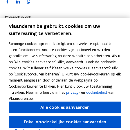
F
L
K
e
e
l
l
x
a
i
o
x
a
a
e
e
a
c
n
p
a
Contact
m
m
r
r
e
k
i
Vlaanderen.be gebruikt cookies om uw
p
p
)
)
b
e
e
l
l
surfervaring te verbeteren.
o
d
e
a
a
Hebt u nog een bijkomende vraag over Mijn
o
i
r
Sommige cookies zijn noodzakelijk om de website optimaal te
r
r
VerbouwPremie? Stuur een e-mail naar
k
n
l
laten functioneren. Andere cookies zijn optioneel en worden
e
e
mijnverbouwpremie@vlaanderen.be
(
gebruikt om uw surfervaring op deze website te verbeteren. Als u
n
o
o
i
n
o
op 'Alle cookies aanvaarden' klikt, aanvaardt u ook de optionele
)
)
p
p
n
cookies. Wilt u liever zelf kiezen welke cookies u aanvaardt? Klik
p
e
e
k
op 'Cookievoorkeuren beheren'. U kunt uw cookievoorkeuren op elk
e
n
n
n
Ook interessant
moment aanpassen door onderaan de webpagina op
n
t
t
a
Cookievoorkeuren te klikken. Hier kunt u ook uw toestemming
P
Premies voor renovatie
P
t
i
i
a
intrekken. Meer info leest u in het
privacy
- en
cookiebeleid
van
r
H
Huis verbouwen
r
H
i
n
n
r
Vlaanderen.be.
e
u
P
Privacyverklaring Mijn VerbouwPremie
e
u
P
n
n
n
k
Alle cookies aanvaarden
m
i
r
R
Regelgeving
m
i
r
R
u
i
i
l
i
s
i
e
K
Klachtenformulier Mijn VerbouwPremie
i
s
i
e
K
w
e
e
e
e
v
v
g
l
P
Privacyverklaring Mijn VerbouwLening
e
v
v
g
l
P
Enkel noodzakelijke cookies aanvaarden
e
s
e
a
e
a
r
M
Mijn VerbouwBegeleiding
s
e
a
e
a
r
M
u
u
m