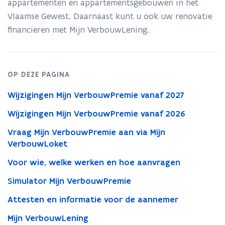
appartementen en appartementsgebouwen in het
t
i
Vlaamse Gewest. Daarnaast kunt u ook uw renovatie
n
financieren met Mijn VerbouwLening.
n
i
e
u
OP DEZE PAGINA
w
Wijzigingen Mijn VerbouwPremie vanaf 2027
v
e
Wijzigingen Mijn VerbouwPremie vanaf 2026
n
Vraag Mijn VerbouwPremie aan via Mijn
s
VerbouwLoket
t
e
Voor wie, welke werken en hoe aanvragen
r
Simulator Mijn VerbouwPremie
)
Attesten en informatie voor de aannemer
Mijn VerbouwLening