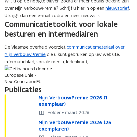
Wilt u op de hoogte blijven zodra er meer details bekend zijn
i
n
over Mijn VerbouwPremie? Schrijf u hier in op een
nieuwsbrief
.
n
n
U krijgt dan een e-mail zodra er meer nieuws is.
n
i
Communicatietoolkit voor lokale
i
e
e
u
besturen en intermediairen
u
w
w
v
De Vlaamse overheid voorziet
communicatiemateriaal over
v
e
Mijn VerbouwPremie
die u kunt gebruiken op uw website,
e
n
informatieblad, sociale media, ledenkrant, …
n
s
s
t
t
e
Publicaties
e
r
M
r
Mijn VerbouwPremie 2026 (1
)
M
i
exemplaar)
i
)
j
j
Folder • maart 2026
n
n
M
Mijn VerbouwPremie 2026 (25
M
V
V
i
exemplaren)
i
e
e
j
j
r
r