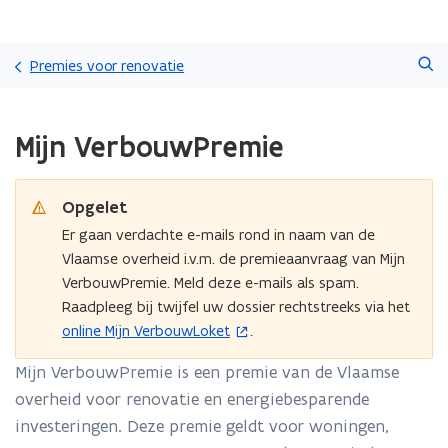
Overslaan
Zoeken
en
Premies voor renovatie
naar
de
Gedaan
inhoud
Mijn VerbouwPremie
met
gaan
laden.
U
bevindt
Opgelet
zich
Er gaan verdachte e-mails rond in naam van de
op:
Vlaamse overheid i.v.m. de premieaanvraag van Mijn
Mijn
VerbouwPremie. Meld deze e-mails als spam.
VerbouwPremie
Raadpleeg bij twijfel uw dossier rechtstreeks via het
online Mijn VerbouwLoket
.
(
o
Mijn VerbouwPremie is een premie van de Vlaamse
p
overheid voor renovatie en energiebesparende
e
investeringen. Deze premie geldt voor woningen,
n