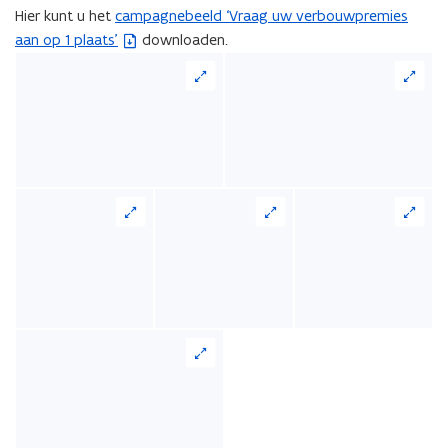
Hier kunt u het
campagnebeeld ‘Vraag uw verbouwpremies
(
aan op 1 plaats’
downloaden.
Z
I
P
b
e
s
t
a
n
d
o
p
e
n
t
i
n