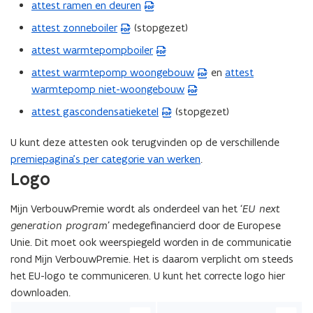
s
P
attest ramen en deuren
b
(
F
t
D
e
P
attest zonneboiler
(stopgezet)
b
(
a
F
s
D
e
P
attest warmtepompboiler
n
b
(
t
F
s
D
d
e
P
attest warmtepomp woongebouw
en
attest
a
b
(
(
t
F
o
s
D
warmtepomp niet-woongebouw
n
e
P
P
a
b
p
t
F
d
s
D
D
attest gascondensatieketel
(stopgezet)
n
e
(
e
a
b
o
t
F
F
d
s
P
n
n
e
p
a
b
b
U kunt deze attesten ook terugvinden op de verschillende
o
t
D
t
d
s
e
n
e
e
premiepagina’s per categorie van werken
.
p
a
F
i
o
t
n
d
s
s
Logo
e
n
b
n
p
a
t
o
t
t
n
d
e
n
e
n
i
p
a
a
Mijn VerbouwPremie wordt als onderdeel van het
‘EU next
t
o
s
i
n
d
n
e
n
n
generation program’
medegefinancierd door de Europese
i
p
t
e
t
o
n
n
d
d
Unie. Dit moet ook weerspiegeld worden in de communicatie
n
e
a
u
i
p
i
t
o
o
rond Mijn VerbouwPremie. Het is daarom verplicht om steeds
n
n
n
w
n
e
e
i
p
p
het EU-logo te communiceren. U kunt het correcte logo hier
i
t
d
v
n
n
u
n
e
e
downloaden.
e
i
o
e
i
t
w
n
n
n