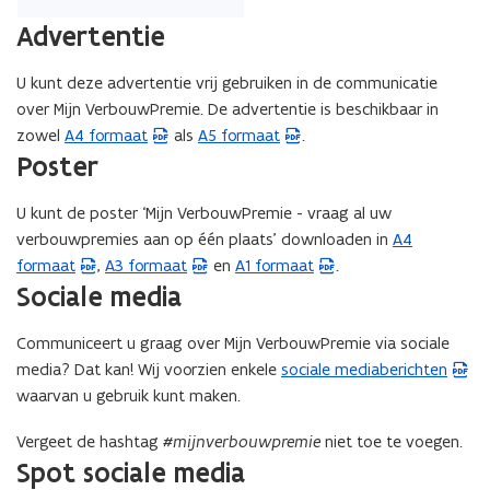
n
i
Advertentie
e
u
U kunt deze advertentie vrij gebruiken in de communicatie
w
over Mijn VerbouwPremie. De advertentie is beschikbaar in
v
zowel
A4 formaat
als
A5 formaat
.
(
(
e
Poster
P
P
n
D
D
s
U kunt de poster ‘Mijn VerbouwPremie - vraag al uw
F
F
t
verbouwpremies aan op één plaats’ downloaden in
A4
(
b
b
e
formaat
,
A3 formaat
en
A1 formaat
.
(
(
P
e
e
Sociale media
r
P
P
D
s
s
)
D
D
F
t
t
Communiceert u graag over Mijn VerbouwPremie via sociale
F
F
b
a
a
media? Dat kan! Wij voorzien enkele
sociale mediaberichten
(
b
b
e
n
n
waarvan u gebruik kunt maken.
P
e
e
s
d
d
D
s
s
t
o
o
Vergeet de hashtag
#mijnverbouwpremie
niet toe te voegen.
F
t
t
a
p
p
Spot sociale media
b
a
a
n
e
e