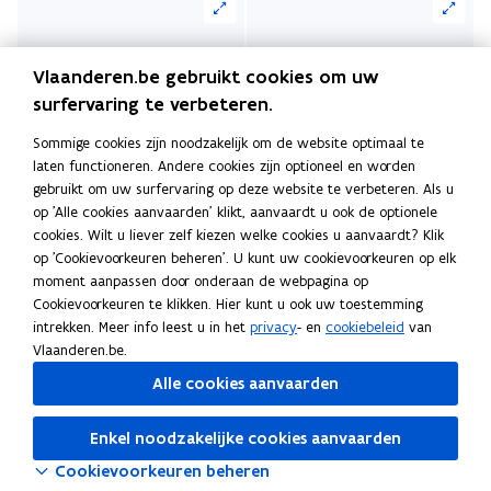
u
n
p
n
e
i
v
i
t
t
w
n
e
s
u
n
e
e
i
i
v
i
n
t
w
n
n
u
n
n
Vlaanderen.be gebruikt cookies om uw
e
e
t
e
v
i
s
w
n
n
surfervaring te verbeteren.
n
u
i
r
e
e
t
v
i
i
s
w
n
)
n
u
Sommige cookies zijn noodzakelijk om de website optimaal te
e
e
e
e
t
v
n
laten functioneren. Andere cookies zijn optioneel en worden
s
w
Deel deze pagina
r
n
u
u
e
e
i
gebruikt om uw surfervaring op deze website te verbeteren. Als u
t
v
)
s
w
w
F
L
K
r
n
e
op 'Alle cookies aanvaarden' klikt, aanvaardt u ook de optionele
e
e
t
v
v
cookies. Wilt u liever zelf kiezen welke cookies u aanvaardt? Klik
a
i
o
)
s
u
r
n
e
e
e
op 'Cookievoorkeuren beheren'. U kunt uw cookievoorkeuren op elk
c
n
p
t
w
Contact
)
s
r
n
n
moment aanpassen door onderaan de webpagina op
e
k
i
e
v
t
Cookievoorkeuren te klikken. Hier kunt u ook uw toestemming
)
s
s
b
e
e
r
e
e
intrekken. Meer info leest u in het
privacy
- en
cookiebeleid
van
t
t
o
d
e
)
n
Vlaanderen.be.
r
e
e
Hebt u nog een bijkomende vraag over de Mijn
o
i
r
s
)
Alle cookies aanvaarden
r
r
VerbouwPremie? Stuur een e-mail naar
k
n
l
t
)
)
mijnverbouwpremie@vlaanderen.be
.
(
o
o
i
e
Enkel noodzakelijke cookies aanvaarden
o
p
p
n
r
p
Cookievoorkeuren beheren
e
e
k
)