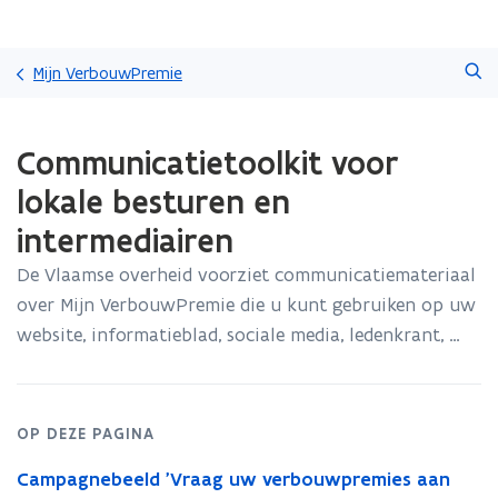
Overslaan
Zoeken
en
Mijn VerbouwPremie
naar
de
Gedaan
inhoud
Communicatietoolkit voor
met
gaan
laden.
lokale besturen en
U
bevindt
intermediairen
zich
op:
De Vlaamse overheid voorziet communicatiemateriaal
Communicatietoolkit
over Mijn VerbouwPremie die u kunt gebruiken op uw
voor
website, informatieblad, sociale media, ledenkrant, …
lokale
besturen
en
intermediairen
OP DEZE PAGINA
Campagnebeeld 'Vraag uw verbouwpremies aan