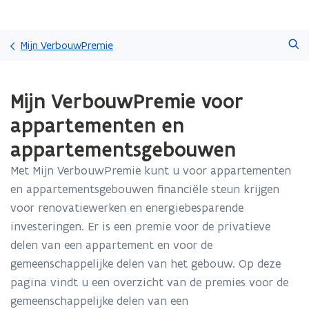
Overslaan
Zoeken
en
Mijn VerbouwPremie
naar
de
Gedaan
inhoud
Mijn VerbouwPremie voor
met
gaan
laden.
appartementen en
U
bevindt
appartementsgebouwen
zich
op:
Met Mijn VerbouwPremie kunt u voor appartementen
Mijn
en appartementsgebouwen financiële steun krijgen
VerbouwPremie
voor renovatiewerken en energiebesparende
voor
investeringen. Er is een premie voor de privatieve
appartementen
en
delen van een appartement en voor de
appartementsgebouwen
gemeenschappelijke delen van het gebouw. Op deze
pagina vindt u een overzicht van de premies voor de
gemeenschappelijke delen van een