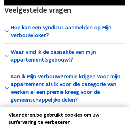
Play
Mute
Settings
Enter
Veelgestelde vragen
fullsc
Hoe kan een syndicus aanmelden op Mijn
Verbouwloket?
Waar vind ik de basisakte van mijn
appartement(sgebouw)?
Kan ik Mijn VerbouwPremie krijgen voor mijn
appartement als ik voor die categorie van
werken al een premie kreeg voor de
gemeenschappelijke delen?
Vlaanderen.be gebruikt cookies om uw
Gaat het bedrag van de basispremie naar de
surfervaring te verbeteren.
terugbetaling van Mijn VerbouwLening als