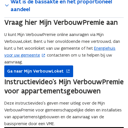
Wat is de basisakte en het proportioneel
aandeel
Vraag hier Mijn VerbouwPremie aan
U kunt Mijn VerbouwPremie online aanvragen via Mijn
VerbouwLoket. Bent u hier onvoldoende mee vertrouwd, dan
kunt u het woonloket van uw gemeente of het
Energiehuis
(
voor uw gemeente
contacteren om u te helpen bij uw
o
aanvraag.
p
opent
e
Ga naar Mijn VerbouwLoket
in
n
nieuw
Instructievideo's Mijn VerbouwPremie
t
venster
voor appartementsgebouwen
i
n
Deze instructievideo’s geven meer uitleg over de Mijn
n
VerbouwPremie voor gemeenschappelijke delen en installaties
i
van appartemenstgebouwen en de aanvraag van de
e
basispremie door een VME.
u