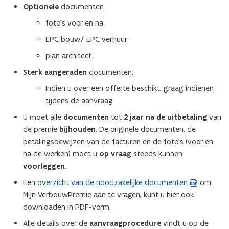
Optionele
documenten
n
p
e
t
e
u
foto’s voor en na
i
n
w
EPC bouw/ EPC verhuur
n
d
v
plan architect.
n
e
e
i
f
n
Sterk aangeraden
documenten:
e
i
s
Indien u over een offerte beschikt, graag indienen
u
n
t
tijdens de aanvraag.
w
i
e
U moet alle
documenten
tot
2 jaar na de uitbetaling
van
v
t
r
de premie
bijhouden
. De originele documenten, de
e
i
)
betalingsbewijzen van de facturen en de foto’s (voor en
n
e
na de werken) moet u
op vraag
steeds kunnen
s
)
voorleggen
.
t
e
Een
overzicht van de noodzakelijke documenten
om
(
r
Mijn VerbouwPremie aan te vragen, kunt u hier ook
P
)
downloaden in PDF-vorm.
D
F
Alle details over de
aanvraagprocedure
vindt u op de