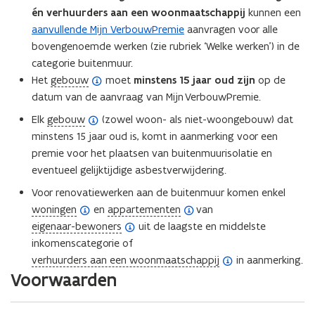
f
e
i
én verhuurders aan een woonmaatschappij
kunnen een
i
n
n
aanvullende Mijn VerbouwPremie
aanvragen
voor alle
n
d
i
bovengenoemde werken (zie rubriek ‘Welke werken’) in de
i
e
t
categorie buitenmuur.
t
f
(
i
Het
gebouw
moet
minstens 15 jaar oud zijn
op de
i
i
o
e
datum van de aanvraag van Mijn VerbouwPremie.
e
n
p
)
(
Elk
gebouw
(zowel woon- als niet-woongebouw) dat
)
i
e
o
minstens 15 jaar oud is, komt in aanmerking voor een
t
n
p
premie voor het plaatsen van buitenmuurisolatie en
i
d
e
eventueel gelijktijdige asbestverwijdering.
e
e
n
Voor renovatiewerken aan de buitenmuur komen enkel
)
f
d
(
(
woningen
en
appartementen
van
i
e
o
(
o
eigenaar-bewoners
uit de laagste en middelste
n
f
p
o
p
inkomenscategorie of
i
i
e
p
(
e
verhuurders aan een woonmaatschappij
in aanmerking.
t
n
Voorwaarden
n
e
o
n
i
i
d
n
p
d
e
t
e
d
e
e