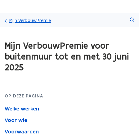
Overslaan
Zoeken
en
Mijn VerbouwPremie
naar
de
Gedaan
inhoud
Mijn VerbouwPremie voor
met
gaan
laden.
buitenmuur tot en met 30 juni
U
bevindt
2025
zich
op:
Mijn
VerbouwPremie
voor
OP DEZE PAGINA
buitenmuur
tot
Welke werken
en
Voor wie
met
30
Voorwaarden
juni