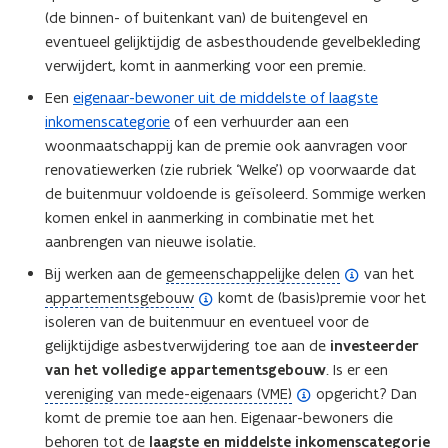
(de binnen- of buitenkant van) de buitengevel en
eventueel gelijktijdig de asbesthoudende gevelbekleding
verwijdert, komt in aanmerking voor een premie.
Een
eigenaar-bewoner uit de middelste of laagste
inkomenscategorie
of een verhuurder aan een
woonmaatschappij kan de premie ook aanvragen voor
renovatiewerken (zie rubriek ‘Welke’) op voorwaarde dat
de buitenmuur voldoende is geïsoleerd. Sommige werken
komen enkel in aanmerking in combinatie met het
aanbrengen van nieuwe isolatie.
(
Bij werken aan de
gemeenschappelijke delen
van het
(
o
appartementsgebouw
komt de (basis)premie voor het
o
p
isoleren van de buitenmuur en eventueel voor de
p
e
gelijktijdige asbestverwijdering toe aan de
investeerder
e
n
van het volledige appartementsgebouw
. Is er een
n
(
d
vereniging van mede-eigenaars (VME)
opgericht? Dan
d
o
e
komt de premie toe aan hen. Eigenaar-bewoners die
e
p
f
behoren tot de
laagste en middelste inkomenscategorie