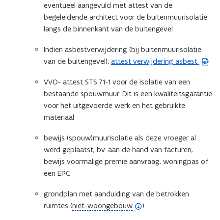
eventueel aangevuld met attest van de
P
begeleidende architect voor de buitenmuurisolatie
D
langs de binnenkant van de buitengevel
F
b
Indien asbestverwijdering (bij buitenmuurisolatie
e
van de buitengevel):
attest verwijdering asbest
(
s
P
t
VVO- attest STS 71-1 voor de isolatie van een
D
a
bestaande spouwmuur. Dit is een kwaliteitsgarantie
F
n
voor het uitgevoerde werk en het gebruikte
b
d
materiaal
e
o
s
p
bewijs (spouw)muurisolatie als deze vroeger al
t
e
werd geplaatst, bv. aan de hand van facturen,
a
n
bewijs voormalige premie aanvraag, woningpas of
n
t
een EPC
d
i
o
grondplan met aanduiding van de betrokken
n
p
(
ruimtes (
niet-woongebouw
).
n
e
o
i