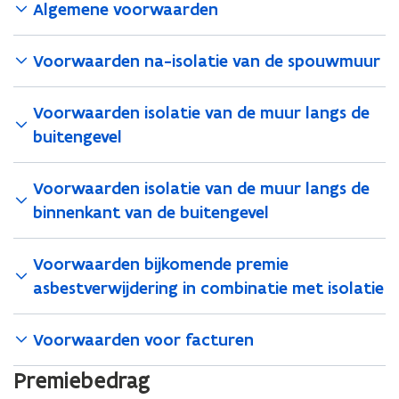
)
Algemene voorwaarden
i
f
e
n
f
e
i
f
d
i
)
n
i
e
n
Voorwaarden na-isolatie van de spouwmuur
i
n
f
i
t
i
i
t
Voorwaarden isolatie van de muur langs de
i
t
n
i
buitengevel
e
i
i
e
)
e
t
)
Voorwaarden isolatie van de muur langs de
)
i
e
binnenkant van de buitengevel
)
Voorwaarden bijkomende premie
asbestverwijdering in combinatie met isolatie
Voorwaarden voor facturen
Premiebedrag