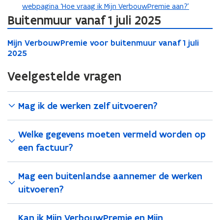
b
webpagina ‘Hoe vraag ik Mijn VerbouwPremie aan?’
e
Buitenmuur vanaf 1 juli 2025
s
M
t
M
Mijn VerbouwPremie voor buitenmuur vanaf 1 juli
i
a
i
2025
j
n
j
n
n
Veelgestelde vragen
d
V
V
e
o
e
r
p
r
Mag ik de werken zelf uitvoeren?
b
e
b
o
n
o
u
t
Welke gegevens moeten vermeld worden op
u
w
i
w
P
een factuur?
P
n
r
r
e
n
Mag een buitenlandse aannemer de werken
e
m
i
m
i
uitvoeren?
e
i
e
u
e
v
w
Kan ik Mijn VerbouwPremie en Mijn
v
o