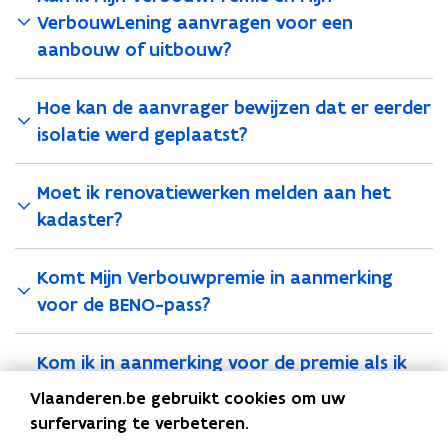
v
o
o
VerbouwLening aanvragen voor een
o
e
r
aanbouw of uitbouw?
r
b
n
b
u
s
u
i
Hoe kan de aanvrager bewijzen dat er eerder
t
i
t
isolatie werd geplaatst?
e
t
e
r
e
n
)
n
m
Moet ik renovatiewerken melden aan het
m
u
kadaster?
u
u
u
r
r
v
Komt Mijn Verbouwpremie in aanmerking
v
a
voor de BENO-pass?
a
n
n
a
a
f
Kom ik in aanmerking voor de premie als ik
f
1
het materiaal zelf aankocht maar laat
1
j
Vlaanderen.be gebruikt cookies om uw
j
plaatsen door een aannemer?
u
surfervaring te verbeteren.
u
l