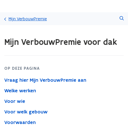
Overslaan
Zoeken
en
Mijn VerbouwPremie
naar
de
Gedaan
inhoud
Mijn VerbouwPremie voor dak
met
gaan
laden.
U
bevindt
zich
OP DEZE PAGINA
op:
Mijn
Vraag hier Mijn VerbouwPremie aan
VerbouwPremie
voor
Welke werken
dak
Voor wie
Voor welk gebouw
Voorwaarden