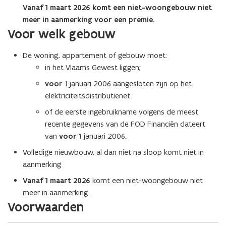
)
n
Vanaf 1 maart 2026 komt een niet-woongebouw niet
e
d
meer in aanmerking voor een premie.
n
Voor welk gebouw
e
t
f
i
De woning, appartement of gebouw moet:
i
n
n
in het Vlaams Gewest liggen;
n
i
i
voor
1 januari 2006 aangesloten zijn op het
t
e
elektriciteitsdistributienet
i
u
of de eerste ingebruikname volgens de meest
e
w
recente gegevens van de FOD Financiën dateert
)
v
van
voor
1 januari 2006.
e
Volledige nieuwbouw, al dan niet na sloop komt niet in
n
aanmerking
s
t
Vanaf 1 maart 2026
komt een niet-woongebouw niet
e
meer in aanmerking.
r
Voorwaarden
)