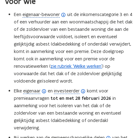
Voor wie
(
Een
eigenaar-bewoner
uit de inkomenscategorie 3 en 4
o
of een verhuurder aan een woonmaatschappij die het dak
p
of de zoldervloer van een bestaande woning die aan de
e
leeftijdsvoorwaarde voldoet, isoleert en eventueel
n
gelijktijdig asbest (dakbedekking of onderdak) verwijdert,
d
komt in aanmerking voor een premie. Deze doelgroep
e
komt ook in aanmerking voor een premie voor de
f
renovatiewerken (
zie rubriek ‘Welke werken’
) op
i
voorwaarde dat het dak of de zoldervloer gelijktijdig
n
voldoende geïsoleerd wordt.
i
(
(
Elke
eigenaar
en
investeerder
komt voor
t
o
o
premieaanvragen
tot en met 28 februari
2026
in
i
p
p
aanmerking voor het isoleren van het dak of de
e
e
e
zoldervloer van een bestaande woning en eventueel
)
n
n
gelijktijdig asbest (dakbedekking of onderdak)
d
d
verwijdering.
e
e
(
Bij werken aan de
gemeenschappelijke delen
van het