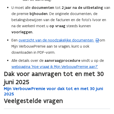
n
t
e
U moet alle
documenten
tot
2 jaar na de uitbetaling
van
n
i
)
de premie
bijhouden
. De originele documenten, de
i
n
betalingsbewijzen van de facturen en de foto’s (voor en
e
n
na de werken) moet u
op vraag
steeds kunnen
u
i
voorleggen.
w
e
v
Een
overzicht van de noodzakelijke documenten
om
(
u
e
Mijn VerbouwPremie aan te vragen, kunt u ook
P
w
n
downloaden in PDF-vorm.
D
v
s
F
e
Alle details over de
aanvraagprocedure
vindt u op de
t
b
n
webpagina ‘Hoe vraag ik Mijn VerbouwPremie aan?’
e
e
s
Dak voor aanvragen tot en met 30
r
s
t
juni 2025
)
t
e
M
Mijn VerbouwPremie voor dak tot en met 30 juni
M
a
r
i
2025
i
n
)
j
j
Veelgestelde vragen
d
n
n
o
V
V
p