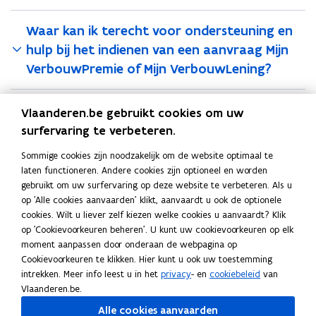
Waar kan ik terecht voor ondersteuning en
hulp bij het indienen van een aanvraag Mijn
VerbouwPremie of Mijn VerbouwLening?
Hoe toon ik aan dat een gebouw
Vlaanderen.be gebruikt cookies om uw
direct/indirect verwarmd is?
surfervaring te verbeteren.
Sommige cookies zijn noodzakelijk om de website optimaal te
laten functioneren. Andere cookies zijn optioneel en worden
Deel deze pagina
gebruikt om uw surfervaring op deze website te verbeteren. Als u
op 'Alle cookies aanvaarden' klikt, aanvaardt u ook de optionele
F
L
K
cookies. Wilt u liever zelf kiezen welke cookies u aanvaardt? Klik
a
i
o
op 'Cookievoorkeuren beheren'. U kunt uw cookievoorkeuren op elk
c
n
p
moment aanpassen door onderaan de webpagina op
e
k
i
Ook interessant
Cookievoorkeuren te klikken. Hier kunt u ook uw toestemming
b
e
e
intrekken. Meer info leest u in het
privacy
- en
cookiebeleid
van
M
Mijn VerbouwLening
M
o
d
e
Vlaanderen.be.
i
P
Premies voor renovatie
i
P
o
i
r
Alle cookies aanvaarden
j
r
H
Huis verbouwen
j
r
H