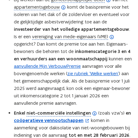
f
f
(
o
appartementsgebouw
komt de basispremie voor het
i
i
o
p
isoleren van het dak of de zoldervloer en eventueel voor
n
n
p
e
de gelijktijdige asbestverwijdering toe aan de
i
i
e
n
investeerder van het volledige appartementsgebouw
.
t
t
n
(
d
Is er een
vereniging van mede-eigenaars (VME)
i
i
d
o
e
opgericht? Dan komt de premie toe aan hen. Eigenaars-
e
e
e
p
f
bewoners die behoren tot de
inkomenscategorie 3 en 4
)
)
f
e
i
en verhuurders aan een woonmaatschappij
kunnen een
i
n
n
aanvullende Mijn VerbouwPremie
aanvragen
voor alle
n
d
i
bovengenoemde werken (
zie rubriek ‘Welke werken’
) aan
i
e
t
het gemeenschappelijk dak. Als de basispremie voor 1 juli
t
f
i
2025 werd aangevraagd, kon ook een eigenaar-bewoner
i
i
e
uit inkomenscategorie 2 tot 1 januari 2026 een
e
n
)
aanvullende premie aanvragen.
)
i
(
Enkel
niet-commerciële instellingen
(zoals vzw’s)
en
t
o
coöperatieve vennootschappen
komen in
(
i
p
aanmerking voor dakisolatie van niet-woongebouwen bij
o
e
e
indiening van de aanvraag
tot en met 28 februari 2026
.
p