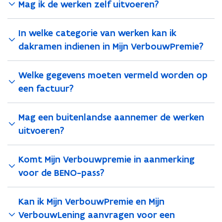
e
e
Mag ik de werken zelf uitvoeren?
e
r
r
b
b
n
In welke categorie van werken kan ik
o
o
t
u
u
dakramen indienen in Mijn VerbouwPremie?
i
w
w
n
P
P
n
Welke gegevens moeten vermeld worden op
r
r
i
e
e
een factuur?
e
m
m
i
i
u
e
Mag een buitenlandse aannemer de werken
e
w
v
v
uitvoeren?
v
o
o
e
o
o
n
r
Komt Mijn Verbouwpremie in aanmerking
r
s
d
d
voor de BENO-pass?
t
a
a
k
k
e
t
t
Kan ik Mijn VerbouwPremie en Mijn
r
o
o
VerbouwLening aanvragen voor een
)
t
t