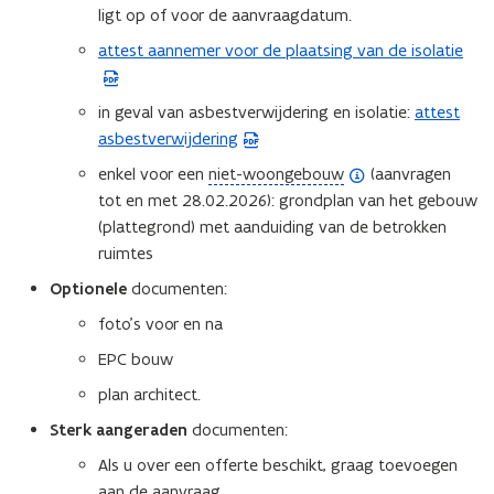
ligt op of voor de aanvraagdatum.
attest aannemer voor de plaatsing van de isolatie
(
P
D
in geval van asbestverwijdering en isolatie:
attest
(
F
asbestverwijdering
P
b
D
(
enkel voor een
niet-woongebouw
(aanvragen
e
F
o
tot en met 28.02.2026): grondplan van het gebouw
s
b
p
(plattegrond) met aanduiding van de betrokken
t
e
e
ruimtes
a
s
n
Optionele
documenten:
n
t
d
d
foto’s voor en na
a
e
o
n
f
EPC bouw
p
d
i
plan architect.
e
o
n
n
Sterk aangeraden
documenten:
p
i
t
e
t
Als u over een offerte beschikt, graag toevoegen
i
n
i
aan de aanvraag.