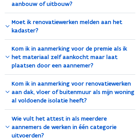
aanbouw of uitbouw?
e
e
n
n
m
m
Moet ik renovatiewerken melden aan het
e
e
kadaster?
t
t
3
3
0
0
Kom ik in aanmerking voor de premie als ik
j
j
het materiaal zelf aankocht maar laat
u
u
n
plaatsen door een aannemer?
n
i
i
2
2
Kom ik in aanmerking voor renovatiewerken
0
0
2
2
aan dak, vloer of buitenmuur als mijn woning
5
5
al voldoende isolatie heeft?
Wie vult het attest in als meerdere
aannemers de werken in één categorie
uitvoerden?