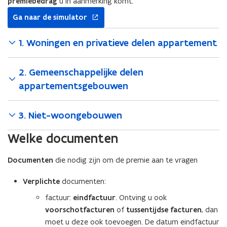
premiebedrag
u in aanmerking komt.
opent
Ga naar de simulator
in
nieuw
1. Woningen en privatieve delen appartement
venster
2. Gemeenschappelijke delen
appartementsgebouwen
3. Niet-woongebouwen
Welke documenten
Documenten
die nodig zijn om de premie aan te vragen
Verplichte
documenten:
factuur:
eindfactuur
. Ontving u ook
voorschotfacturen
of
tussentijdse facturen
, dan
moet u deze ook toevoegen. De datum eindfactuur