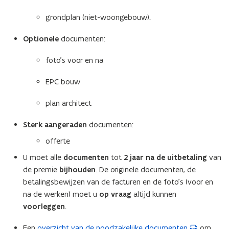
e
grondplan (niet-woongebouw).
s
t
Optionele
documenten:
a
foto’s voor en na
n
d
EPC bouw
o
p
plan architect
e
n
Sterk aangeraden
documenten:
t
offerte
i
U moet alle
documenten
tot
2 jaar na de uitbetaling
van
n
de premie
bijhouden
. De originele documenten, de
n
betalingsbewijzen van de facturen en de foto’s (voor en
i
na de werken) moet u
op vraag
altijd kunnen
e
voorleggen
.
u
w
Een
overzicht van de noodzakelijke documenten
om
(