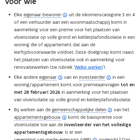
Voor wie
(
Elke
eigenaar-bewoner
uit de inkomenscategorie 3 en 4
o
of een verhuurder aan een woonmaatschappij komt in
p
aanmerking voor een premie voor het plaatsen van
e
vloerisolatie op volle grond en kelderplafondisolatie in een
n
woning die of appartement dat aan de
d
leeftijdsvoorwaarde voldoet. Deze doelgroep komt naast
e
het plaatsen van vloerisolatie ook in aanmerking voor
f
renovatiewerken (zie rubriek ‘
Welke werken
’).
i
(
(
Elke andere
eigenaar
van en
investeerder
in een
n
o
o
woning/appartement komt voor premieaanvragen
tot en
i
p
p
met 28 februari
2026
in aanmerking voor het plaatsen
t
e
e
van vloerisolatie op volle grond en kelderplafondisolatie.
i
n
n
(
Bij werken aan de
gemeenschappelijke delen
van het
e
d
d
(
o
appartementsgebouw
komt de basispremie voor
)
e
e
o
p
vloerisolatie toe aan de
investeerder van het volledige
f
f
p
e
appartementsgebouw
. Is er een
i
i
e
(
n
vereniging van mede-eigenaars (VME)
opgericht? Dan