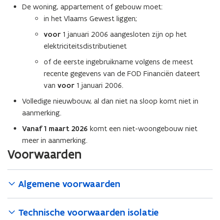
De woning, appartement of gebouw moet:
n
n
i
in het Vlaams Gewest liggen;
i
t
e
voor
1 januari 2006 aangesloten zijn op het
i
u
elektriciteitsdistributienet
e
w
of de eerste ingebruikname volgens de meest
)
v
recente gegevens van de FOD Financiën dateert
e
van
voor
1 januari 2006.
n
Volledige nieuwbouw, al dan niet na sloop komt niet in
s
aanmerking.
t
e
Vanaf 1 maart 2026
komt een niet-woongebouw niet
r
meer in aanmerking.
)
Voorwaarden
Algemene voorwaarden
Technische voorwaarden isolatie