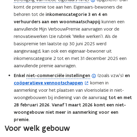
n
n
n
o
d
komt de premie toe aan hen. Eigenaars-bewoners die
i
i
d
p
e
behoren tot de
inkomenscategorie 3 en 4 en
t
t
e
e
f
verhuurders aan een woonmaatschappij
kunnen een
i
i
f
n
i
aanvullende Mijn VerbouwPremie aanvragen
voor de
e
e
i
d
n
renovatiewerken (zie rubriek ‘Welke werken’). Als de
)
)
n
e
i
basispremie ten laatste op 30 juni 2025 werd
i
f
t
aangevraagd, kan ook een eigenaar-bewoner uit
t
i
i
inkomenscategorie 2 tot en met 31 december 2025 een
i
n
e
aanvullende premie aanvragen.
e
i
)
(
Enkel
niet-commerciële instellingen
(zoals vzw’s)
en
)
t
o
coöperatieve vennootschappen
komen in
(
i
p
aanmerking voor het plaatsen van vloerisolatie in niet-
o
e
e
woongebouwen bij indiening van de aanvraag
tot en met
p
)
n
28 februari 2026
.
Vanaf 1 maart 2026 komt een niet-
e
d
woongebouw niet meer in aanmerking voor een
n
e
premie.
t
Voor welk gebouw
f
i
i
n