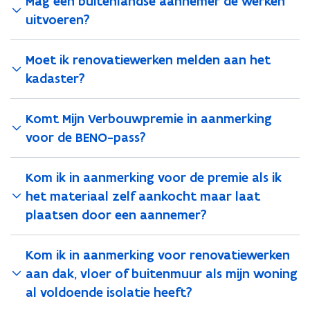
Mag een buitenlandse aannemer de werken
r
r
i
e
e
uitvoeren?
e
m
m
u
i
i
w
e
Moet ik renovatiewerken melden aan het
e
v
v
v
kadaster?
o
e
o
o
o
n
r
Komt Mijn Verbouwpremie in aanmerking
r
s
v
v
voor de BENO-pass?
t
l
l
e
o
o
r
e
e
Kom ik in aanmerking voor de premie als ik
)
r
r
het materiaal zelf aankocht maar laat
t
t
plaatsen door een aannemer?
o
o
t
t
e
e
Kom ik in aanmerking voor renovatiewerken
n
n
aan dak, vloer of buitenmuur als mijn woning
m
m
e
al voldoende isolatie heeft?
e
t
t