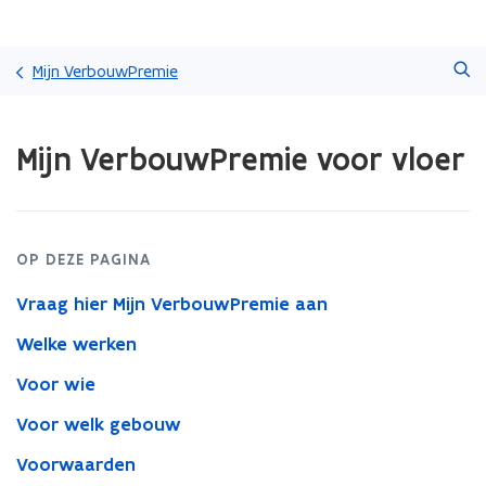
Overslaan
Zoeken
en
Mijn VerbouwPremie
naar
de
Gedaan
inhoud
Mijn VerbouwPremie voor vloer
met
gaan
laden.
U
bevindt
zich
OP DEZE PAGINA
op:
Mijn
Vraag hier Mijn VerbouwPremie aan
VerbouwPremie
voor
Welke werken
vloer
Voor wie
Voor welk gebouw
Voorwaarden