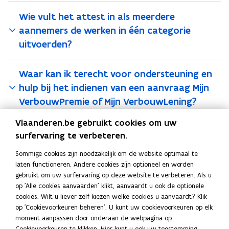
3
3
Wie vult het attest in als meerdere
0
0
j
aannemers de werken in één categorie
j
u
u
uitvoerden?
n
n
i
i
2
2
Waar kan ik terecht voor ondersteuning en
0
0
hulp bij het indienen van een aanvraag Mijn
2
2
VerbouwPremie of Mijn VerbouwLening?
5
5
Vlaanderen.be gebruikt cookies om uw
Hoe toon ik aan dat een gebouw
surfervaring te verbeteren.
direct/indirect verwarmd is?
Sommige cookies zijn noodzakelijk om de website optimaal te
laten functioneren. Andere cookies zijn optioneel en worden
gebruikt om uw surfervaring op deze website te verbeteren. Als u
Deel deze pagina
op 'Alle cookies aanvaarden' klikt, aanvaardt u ook de optionele
cookies. Wilt u liever zelf kiezen welke cookies u aanvaardt? Klik
F
L
K
op 'Cookievoorkeuren beheren'. U kunt uw cookievoorkeuren op elk
a
i
o
moment aanpassen door onderaan de webpagina op
c
n
p
Cookievoorkeuren te klikken. Hier kunt u ook uw toestemming