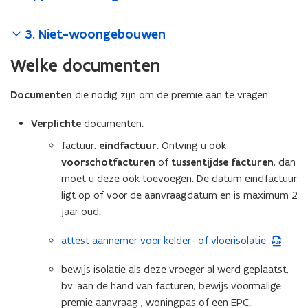
3. Niet-woongebouwen
Welke documenten
Documenten
die nodig zijn om de premie aan te vragen
Verplichte
documenten:
factuur:
eindfactuur
. Ontving u ook
voorschotfacturen
of
tussentijdse facturen
, dan
moet u deze ook toevoegen. De datum eindfactuur
ligt op of voor de aanvraagdatum en is maximum 2
jaar oud.
attest aannemer voor kelder- of vloerisolatie
(
P
bewijs isolatie als deze vroeger al werd geplaatst,
D
bv. aan de hand van facturen, bewijs voormalige
F
premie aanvraag , woningpas of een EPC.
b