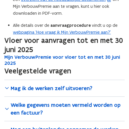
v
Mijn VerbouwPremie aan te vragen, kunt u hier ook
P
e
downloaden in PDF-vorm.
D
n
F
s
Alle details over de
aanvraagprocedure
vindt u op de
b
t
webpagina ‘Hoe vraag ik Mijn VerbouwPremie aan?’
e
e
Vloer voor aanvragen tot en met 30
s
r
juni 2025
t
)
a
M
Mijn VerbouwPremie voor vloer tot en met 30 juni
M
n
i
2025
i
j
d
j
Veelgestelde vragen
n
n
o
V
V
p
e
e
Mag ik de werken zelf uitvoeren?
e
r
r
n
b
b
t
Welke gegevens moeten vermeld worden op
o
o
i
u
u
een factuur?
w
n
w
P
P
n