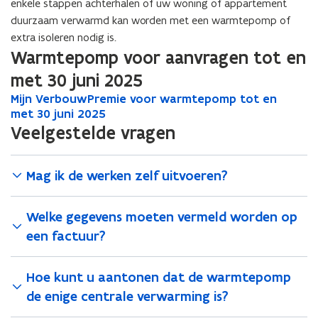
enkele stappen achterhalen of uw woning of appartement
p
duurzaam verwarmd kan worden met een warmtepomp of
e
extra isoleren nodig is.
n
Warmtepomp voor aanvragen tot en
t
i
met 30 juni 2025
n
M
Mijn VerbouwPremie voor warmtepomp tot en
M
n
i
met 30 juni 2025
i
i
j
j
Veelgestelde vragen
e
n
n
V
u
V
e
e
Mag ik de werken zelf uitvoeren?
w
r
r
v
b
b
e
Welke gegevens moeten vermeld worden op
o
o
n
u
u
een factuur?
s
w
w
t
P
P
Hoe kunt u aantonen dat de warmtepomp
r
e
r
e
e
r
de enige centrale verwarming is?
m
m
)