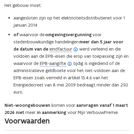
i
e
n
Het gebouw moet:
f
e
)
i
i
)
t
aangesloten zijn op het elektriciteitsdistributienet voor 1
n
i
januari 2014
i
e
t
of
waarvoor de
omgevingsvergunning
voor
)
i
stedenbouwkundige handelingen
meer dan 5 jaar voor
e
(
de datum van de
eindfactuur
werd verleend en die
)
o
voldoen aan de EPB-eisen die erop van toepassing zijn en
(
p
waarvoor de
EPB-aangifte
tijdig is ingediend of de
o
e
administratieve geldboete voor het niet-voldoen aan de
p
n
EPB-eisen zoals vermeld in artikel 13.4.6 van het
e
d
Energiedecreet van 8 mei 2009 bedraagt minder dan 250
n
e
euro.
d
f
Niet-woongebouwen
komen voor
aanvragen vanaf 1 maart
e
i
2026
niet
meer
in aanmerking
voor Mijn VerbouwPremie.
f
n
Voorwaarden
i
i
n
t