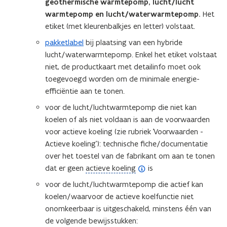
p
geothermische warmtepomp, lucht/lucht
n
s
e
warmtepomp en lucht/waterwarmtepomp.
Het
d
t
n
etiket (met kleurenbalkjes en letter) volstaat.
o
a
d
pakketlabel
bij plaatsing van een hybride
p
n
e
lucht/waterwarmtepomp. Enkel het etiket volstaat
e
d
f
niet, de productkaart met detailinfo moet ook
n
o
i
toegevoegd worden om de minimale energie-
t
p
n
efficiëntie aan te tonen.
i
e
i
n
voor de lucht/luchtwarmtepomp die niet kan
n
t
n
koelen of als niet voldaan is aan de voorwaarden
t
i
i
voor actieve koeling (zie rubriek ’Voorwaarden -
i
e
e
Actieve koeling’): technische fiche/documentatie
n
)
u
over het toestel van de fabrikant om aan te tonen
n
w
(
dat er geen
actieve koeling
is
i
v
o
e
voor de lucht/luchtwarmtepomp die actief kan
e
p
u
koelen/waarvoor de actieve koelfunctie niet
n
e
w
onomkeerbaar is uitgeschakeld, minstens één van
s
n
v
de volgende bewijsstukken:
t