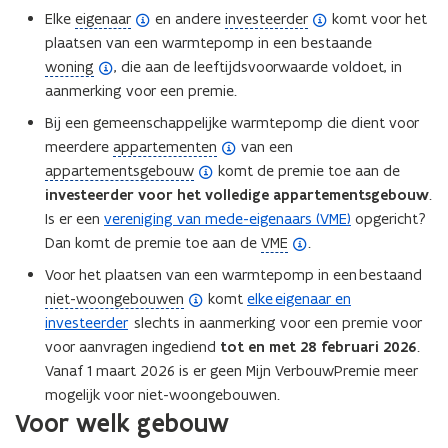
(
(
Elke
eigenaar
en andere
investeerder
komt voor het
o
o
plaatsen van een warmtepomp in een bestaande
(
p
p
woning
, die aan de leeftijdsvoorwaarde voldoet, in
o
e
e
aanmerking voor een premie.
p
n
n
Bij een gemeenschappelijke warmtepomp die dient voor
e
d
d
(
meerdere
appartementen
van een
n
e
e
(
o
appartementsgebouw
komt de premie toe aan de
d
f
f
o
p
investeerder voor het volledige appartementsgebouw
.
e
i
i
p
e
Is er een
vereniging van mede-eigenaars (VME)
opgericht?
f
n
n
e
n
(
Dan komt de premie toe aan de
VME
.
i
i
i
n
d
o
Voor het plaatsen van een warmtepomp in een bestaand
n
t
t
d
e
p
(
niet-woongebouwen
komt
elke eigenaar en
i
i
i
e
f
e
o
investeerder
slechts in aanmerking voor een premie voor
t
e
e
f
i
n
p
voor aanvragen ingediend
tot en met 28 februari 2026
.
i
)
)
i
n
d
e
Vanaf 1 maart 2026 is er geen Mijn VerbouwPremie meer
e
n
i
e
n
mogelijk voor niet-woongebouwen.
)
i
t
f
Voor welk gebouw
d
t
i
i
e