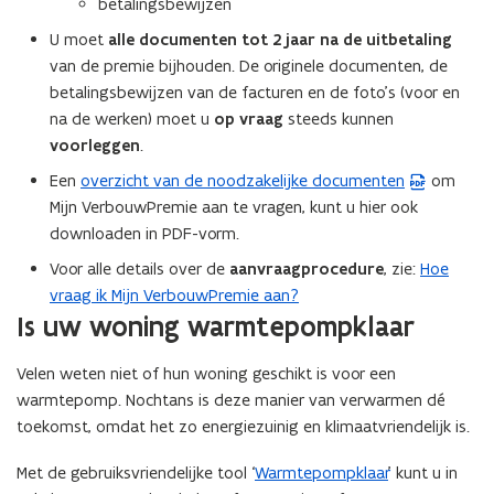
betalingsbewijzen
U moet
alle documenten tot 2 jaar na de uitbetaling
van de premie bijhouden. De originele documenten, de
betalingsbewijzen van de facturen en de foto’s (voor en
na de werken) moet u
op vraag
steeds kunnen
voorleggen
.
Een
overzicht van de noodzakelijke documenten
om
(
Mijn VerbouwPremie aan te vragen, kunt u hier ook
P
downloaden in PDF-vorm.
D
F
Voor alle details over de
aanvraagprocedure
, zie:
Hoe
b
vraag ik Mijn VerbouwPremie aan?
e
Is uw woning warmtepompklaar
s
t
Velen weten niet of hun woning geschikt is voor een
a
warmtepomp. Nochtans is deze manier van verwarmen dé
n
toekomst, omdat het zo energiezuinig en klimaatvriendelijk is.
d
Met de gebruiksvriendelijke tool ‘
o
Warmtepompklaar
’ kunt u in