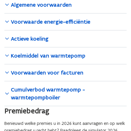
i
i
Algemene voorwaarden
t
e
i
)
Voorwaarde energie-efficiëntie
e
)
Actieve koeling
Koelmiddel van warmtepomp
Voorwaarden voor facturen
Cumulverbod warmtepomp -
warmtepompboiler
Premiebedrag
Benieuwd welke premies u in 2026 kunt aanvragen en op welk
premiebedrag u recht hebt? Raadpleeg de simulator 2026.