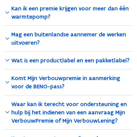
i
i
e
Kan ik een premie krijgen voor meer dan één
e
v
v
warmtepomp?
o
o
o
o
r
Mag een buitenlandse aannemer de werken
r
w
w
uitvoeren?
a
a
r
r
m
m
Wat is een productlabel en een pakketlabel?
t
t
e
e
Komt Mijn Verbouwpremie in aanmerking
p
p
o
o
voor de BENO-pass?
m
m
p
p
Waar kan ik terecht voor ondersteuning en
t
t
o
o
hulp bij het indienen van een aanvraag Mijn
t
t
VerbouwPremie of Mijn VerbouwLening?
e
e
n
n
m
m