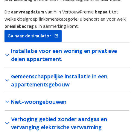
De
aanvraagdatum
van Mijn VerbouwPremie
bepaalt
tot
welke doelgroep (inkomenscategorie) u behoort en voor welk
premiebedrag
u in aanmerking komt.
opent
Ga naar de simulator
in
nieuw
Installatie voor een woning en privatieve
venster
delen appartement
Gemeenschappelijke installatie in een
appartementsgebouw
Niet-woongebouwen
Verhoging gebied zonder aardgas en
vervanging elektrische verwarming