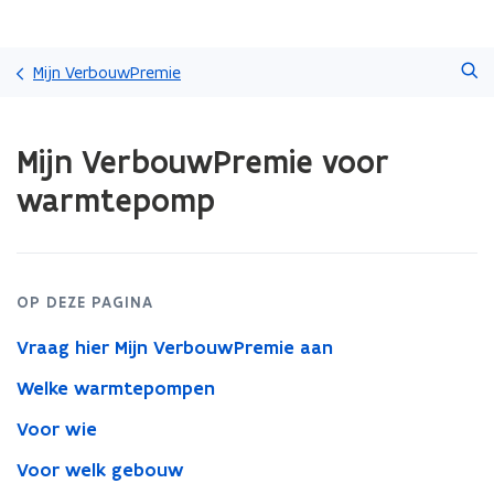
Overslaan
Zoeken
en
Mijn VerbouwPremie
naar
de
Gedaan
inhoud
Mijn VerbouwPremie voor
met
gaan
laden.
warmtepomp
U
bevindt
zich
op:
Mijn
OP DEZE PAGINA
VerbouwPremie
voor
Vraag hier Mijn VerbouwPremie aan
warmtepomp
Welke warmtepompen
Voor wie
Voor welk gebouw