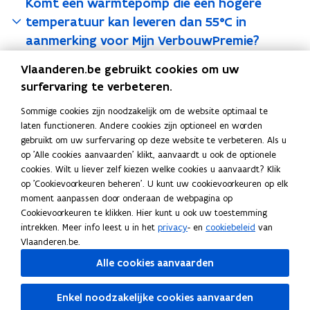
Komt een warmtepomp die een hogere
e
e
temperatuur kan leveren dan 55°C in
t
t
aanmerking voor Mijn VerbouwPremie?
3
3
0
0
Vlaanderen.be gebruikt cookies om uw
j
j
Hoe weet ik of mijn lucht/luchtwarmtepomp
u
surfervaring te verbeteren.
u
actief kan koelen?
n
n
Sommige cookies zijn noodzakelijk om de website optimaal te
i
i
laten functioneren. Andere cookies zijn optioneel en worden
2
2
gebruikt om uw surfervaring op deze website te verbeteren. Als u
0
0
Deel deze pagina
op 'Alle cookies aanvaarden' klikt, aanvaardt u ook de optionele
2
2
cookies. Wilt u liever zelf kiezen welke cookies u aanvaardt? Klik
F
L
K
5
5
op 'Cookievoorkeuren beheren'. U kunt uw cookievoorkeuren op elk
a
i
o
moment aanpassen door onderaan de webpagina op
c
n
p
Cookievoorkeuren te klikken. Hier kunt u ook uw toestemming
e
k
i
Ook interessant
intrekken. Meer info leest u in het
privacy
- en
cookiebeleid
van
b
e
e
Vlaanderen.be.
M
Mijn VerbouwLening
M
o
d
e
Alle cookies aanvaarden
i
P
Premies voor renovatie
i
P
o
i
r
j
r
H
Huis verbouwen
j
r
H
k
n
l
n
e
u
P
Privacyverklaring Mijn VerbouwPremie
n
e
u
P
Enkel noodzakelijke cookies aanvaarden
o
o
i
V
m
i
r
A
Attesten voor de aannemer
V
m
i
r
A