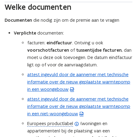
Welke documenten
Documenten
die nodig zijn om de premie aan te vragen
Verplichte
documenten:
facturen:
eindfactuur
. Ontving u ook
voorschotfacturen
of
tussentijdse facturen
, dan
moet u deze ook toevoegen. De datum eindfactuur
ligt op of voor de aanvraagdatum.
attest ingevuld door de aannemer met technische
(
informatie over de nieuw geplaatste warmtepomp
P
in een woongebouw
D
F
attest ingevuld door de aannemer met technische
(
b
informatie over de nieuw geplaatste warmtepomp
P
e
in een niet-woongebouw
D
s
F
(
Europees productlabel
(woningen en
t
b
o
appartementen) bij de plaatsing van een
a
e