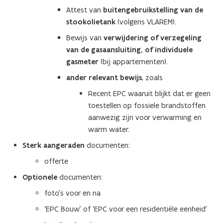
d
e
Attest van
buitengebruikstelling van de
e
e
n
stookolietank
(volgens VLAREM).
r
f
s
)
i
Bewijs van
verwijdering of verzegeling
t
n
van de
gasaansluiting, of individuele
e
i
gasmeter
(bij appartementen).
r
t
)
ander relevant bewijs
, zoals
i
Recent EPC waaruit blijkt dat er geen
e
toestellen op fossiele brandstoffen
)
aanwezig zijn voor verwarming en
warm water.
Sterk aangeraden
documenten:
offerte
Optionele
documenten:
foto’s voor en na
‘EPC Bouw’ of ‘EPC voor een residentiële eenheid’