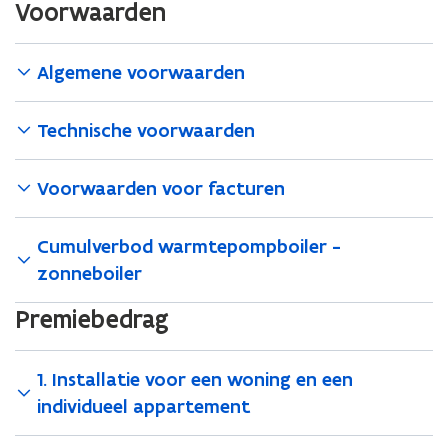
Voorwaarden
p
d
e
e
n
f
Algemene voorwaarden
d
i
e
n
Technische voorwaarden
f
i
i
t
n
i
Voorwaarden voor facturen
i
e
t
)
Cumulverbod warmtepompboiler -
i
zonneboiler
e
)
Premiebedrag
1. Installatie voor een woning en een
individueel appartement