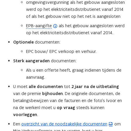
omgevingsvergunning als het gebouw aangesloten
s
werd op het elektriciteitsdistributienet vanaf 2014
t
of als het gebouw niet op het net is aangesloten
a
(
EPB-aangifte
als het gebouw aangesloten werd
n
o
op het elektriciteitsdistributienet vanaf 2014.
d
p
o
Optionele
documenten:
e
p
EPC bouw/ EPC verkoop en verhuur.
n
e
d
Sterk aangeraden
documenten:
n
e
t
Als u een offerte heeft, graag indienen tijdens de
f
i
aanvraag.
i
n
U moet
alle documenten
tot
2 jaar na de uitbetaling
n
n
van de premie
bijhouden
. De originele documenten, de
i
i
betalingsbewijzen van de facturen en de foto’s (voor en
t
e
na de werken) moet u
op vraag
steeds kunnen
i
u
voorleggen
.
e
w
)
Een
overzicht van de noodzakelijke documenten
om
(
v
Mijn VerbouwPremie aan te vragen, kunt u hier