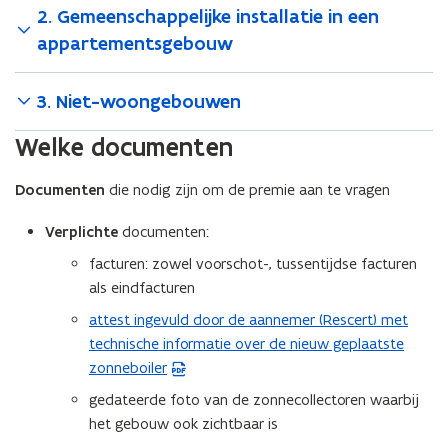
​​​​2. Gemeenschappelijke installatie in een
appartementsgebouw
3. Niet-woongebouwen
Welke documenten
Documenten
die nodig zijn om de premie aan te vragen
Verplichte
documenten:
facturen: zowel voorschot-, tussentijdse facturen
als eindfacturen
attest ingevuld door de aannemer (Rescert) met
(
technische informatie over de nieuw geplaatste
P
zonneboiler
D
F
gedateerde foto van de zonnecollectoren waarbij
b
het gebouw ook zichtbaar is
e