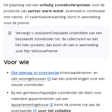
De plaatsing van een
volledig zonneboilersysteem
, voor de
p
productie van
sanitair warm water
, eventueel in combinatie
e
met ruimte- of zwembadverwarming, komt in aanmerking
n
voor de premie.
d
e
Vervangt u uitsluitend bepaalde onderdelen van een
f
bestaande zonneboiler (vb. de collectoren) en niet
i
het hele systeem, dan komt dit niet in aanmerking
n
voor Mijn VerbouwPremie.
i
t
Voor wie
i
e
Elke eigenaar en investeerder
in bestaande woon- en
)
(
niet-woongebouwen
kan een premie krijgen voor een
o
nieuwe zonneboiler.
p
Bij een gemeenschappelijke zonneboiler die dient voor
e
meerdere appartementen van een
n
(
appartementsgebouw
komt de premie toe aan de
d
o
(
investeerder
voor het volledige