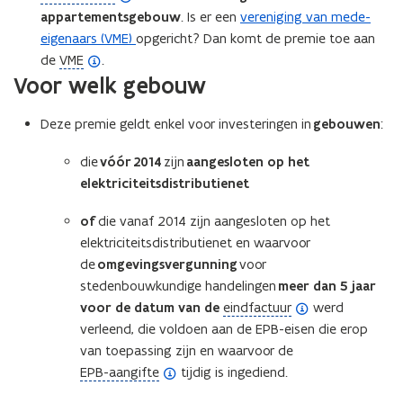
e
p
o
appartementsgebouw
. Is er een
vereniging van mede-
f
e
p
eigenaars (VME)
opgericht? Dan komt de premie toe aan
i
n
e
(
de
VME
.
n
Voor welk gebouw
d
n
o
i
e
d
p
t
f
e
Deze premie geldt enkel voor investeringen in
e
gebouwen
:
i
i
f
n
e
die
vóór 2014
zijn
aangesloten op het
n
i
d
)
elektriciteitsdistributienet
i
n
e
t
i
f
of
die vanaf 2014 zijn aangesloten op het
i
t
i
elektriciteitsdistributienet en waarvoor
e
i
n
de
omgevingsvergunning
voor
)
e
i
stedenbouwkundige handelingen
meer dan 5 jaar
)
t
(
voor de datum van de
eindfactuur
werd
i
o
verleend, die voldoen aan de EPB-eisen die erop
e
p
van toepassing zijn en waarvoor de
)
(
e
EPB-aangifte
tijdig is ingediend.
o
n