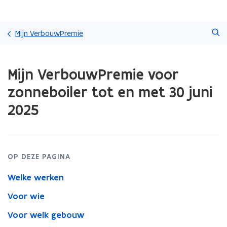
Overslaan
Zoeken
en
Mijn VerbouwPremie
naar
de
Gedaan
inhoud
Mijn VerbouwPremie voor
met
gaan
laden.
zonneboiler tot en met 30 juni
U
bevindt
2025
zich
op:
Mijn
VerbouwPremie
voor
OP DEZE PAGINA
zonneboiler
tot
Welke werken
en
Voor wie
met
30
Voor welk gebouw
juni