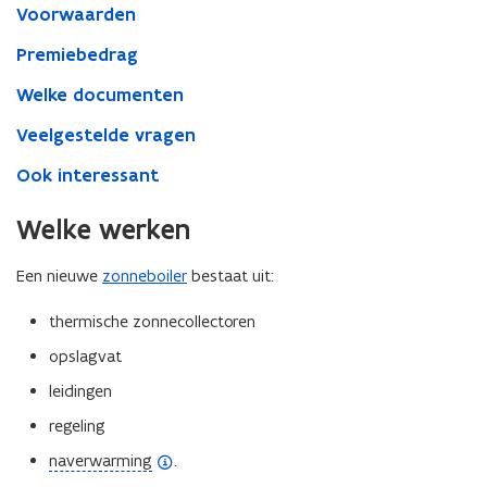
2025
Voorwaarden
Premiebedrag
Welke documenten
Veelgestelde vragen
Ook interessant
Welke werken
Een nieuwe
zonneboiler
bestaat uit:
thermische zonnecollectoren
opslagvat
leidingen
regeling
(
naverwarming
.
o