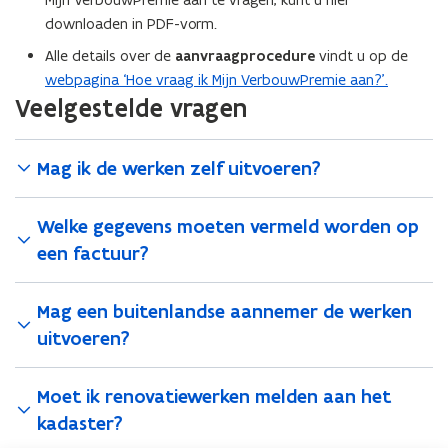
P
e
downloaden in PDF-vorm.
D
n
F
s
Alle details over de
aanvraagprocedure
vindt u op de
b
t
webpagina ‘Hoe vraag ik Mijn VerbouwPremie aan?’.
e
e
Veelgestelde vragen
s
r
t
)
Mag ik de werken zelf uitvoeren?
a
n
d
Welke gegevens moeten vermeld worden op
o
een factuur?
p
e
Mag een buitenlandse aannemer de werken
n
uitvoeren?
t
i
n
Moet ik renovatiewerken melden aan het
n
kadaster?
i