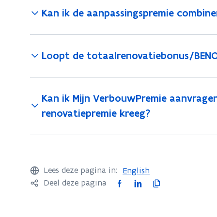
Kan ik de aanpassingspremie combin
Loopt de totaalrenovatiebonus/BENO
Kan ik Mijn VerbouwPremie aanvragen a
renovatiepremie kreeg?
Lees deze pagina in:
English
F
L
K
Deel deze pagina
a
i
o
c
n
p