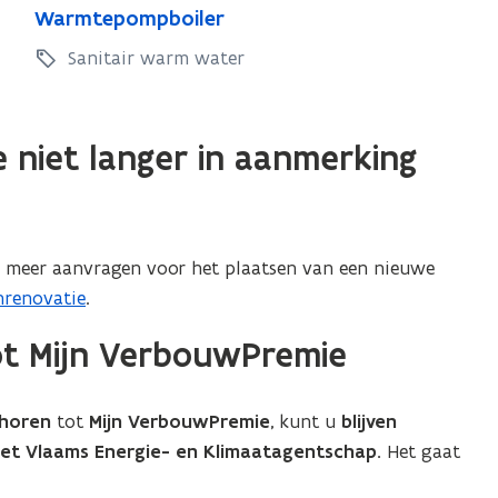
e
e
W
Warmtepompboiler
a
i
a
i
r
Sanitair warm water
d
r
d
m
i
m
i
t
n
t
n
g
e
 niet langer in aanmerking
e
g
s
p
p
s
w
o
o
e
w
m
m
r
e
p
p
e meer aanvragen voor het plaatsen van een nieuwe
k
b
r
b
nrenovatie
.
e
o
k
o
n
i
tot Mijn VerbouwPremie
e
i
s
l
n
a
l
e
s
n
r
e
ehoren
tot
Mijn VerbouwPremie
, kunt u
blijven
a
i
r
het Vlaams Energie- en Klimaatagentschap.
Het gaat
t
n
a
i