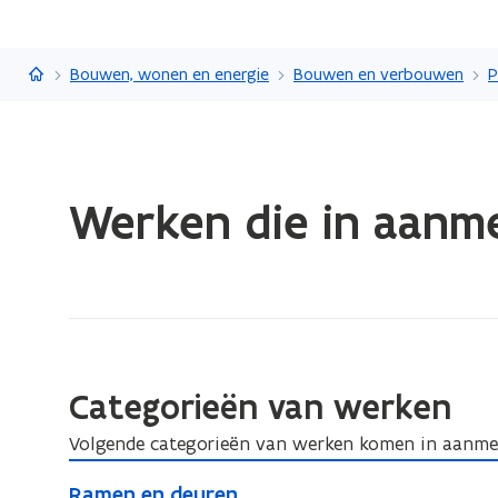
Vlaanderen.be
Bouwen, wonen en energie
Bouwen en verbouwen
P
Gedaan
Werken die in aanm
met
laden.
U
bevindt
zich
op:
Werken
Categorieën van werken
die
Volgende categorieën van werken komen in aanme
in
R
aanmerking
R
Ramen en deuren