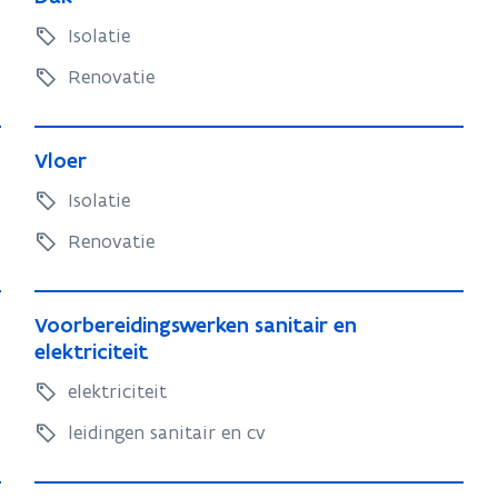
a
a
k
Isolatie
k
Renovatie
V
V
Vloer
l
l
o
Isolatie
o
e
e
Renovatie
r
r
V
V
Voorbereidingswerken sanitair en
o
o
elektriciteit
o
o
elektriciteit
r
r
b
b
leidingen sanitair en cv
e
e
r
r
W