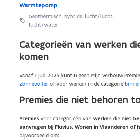
e
e
W
Warmtepomp
a
i
a
i
r
Geothermisch, hybride, lucht/lucht,
d
r
d
m
lucht/water
i
m
i
t
n
t
n
g
e
e
Categorieën van werken die
g
s
p
p
komen
s
w
o
o
e
w
m
m
r
e
p
p
Vanaf 1 juli 2025 kunt u geen Mijn VerbouwPremi
k
r
zonneboiler
of voor werken in de categorie
binne
e
k
n
e
Premies die niet behoren 
v
n
o
v
o
Premies
voor categorieën van
werken
die
niet b
o
r
aanvragen bij Fluvius, Wonen in Vlaanderen of 
i
o
bijvoorbeeld om:
s
r