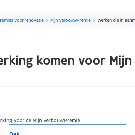
Overslaan
en
remies voor renovatie
Mijn VerbouwPremie
naar
de
inhoud
gaan
erking komen voor Mij
rking voor de Mijn VerbouwPremie
D
D
Dak