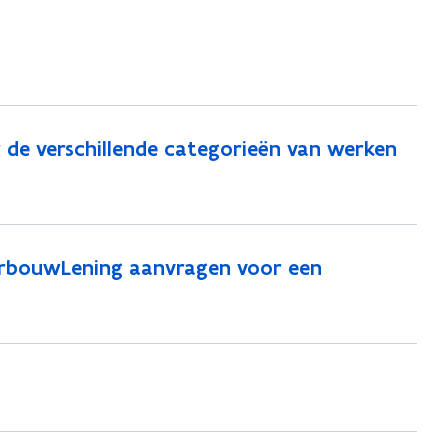
e
i
t
 de verschillende categorieën van werken
VerbouwLening aanvragen voor een