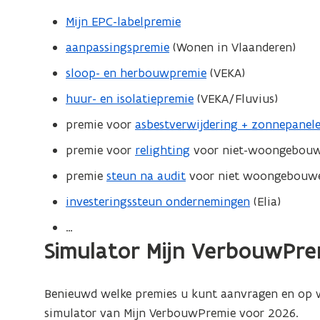
o
i
Mijn EPC-labelpremie
l
s
a
aanpassingspremie
(Wonen in Vlaanderen)
o
t
sloop- en herbouwpremie
(VEKA)
l
i
a
e
huur- en isolatiepremie
(VEKA/Fluvius)
t
premie voor
asbestverwijdering + zonnepanel
i
premie voor
relighting
voor niet-woongebouwe
e
premie
steun na audit
voor niet woongebouwen
investeringssteun ondernemingen
(Elia)
…
Simulator Mijn VerbouwPre
Benieuwd welke premies u kunt aanvragen en op 
simulator van Mijn VerbouwPremie voor 2026.