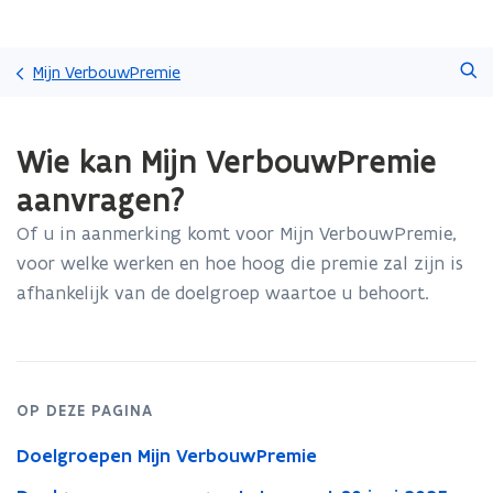
Overslaan
Zoeken
en
Mijn VerbouwPremie
naar
de
Gedaan
inhoud
Wie kan Mijn VerbouwPremie
met
gaan
laden.
aanvragen?
U
bevindt
Of u in aanmerking komt voor Mijn VerbouwPremie,
zich
voor welke werken en hoe hoog die premie zal zijn is
op:
Wie
afhankelijk van de doelgroep waartoe u behoort.
kan
Mijn
VerbouwPremie
aanvragen?
OP DEZE PAGINA
Doelgroepen Mijn VerbouwPremie