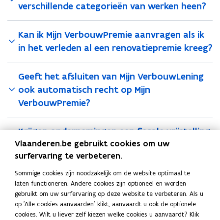
verschillende categorieën van werken heen?
Kan ik Mijn VerbouwPremie aanvragen als ik
in het verleden al een renovatiepremie kreeg?
Geeft het afsluiten van Mijn VerbouwLening
ook automatisch recht op Mijn
VerbouwPremie?
Krijgen ondernemingen een fiscale vrijstelling
Vlaanderen.be gebruikt cookies om uw
voor Mijn VerbouwPremie die ze ontvangen?
surfervaring te verbeteren.
Wat is het de-minimisplafond?
Sommige cookies zijn noodzakelijk om de website optimaal te
laten functioneren. Andere cookies zijn optioneel en worden
gebruikt om uw surfervaring op deze website te verbeteren. Als u
op 'Alle cookies aanvaarden' klikt, aanvaardt u ook de optionele
Lees deze pagina in:
English
cookies. Wilt u liever zelf kiezen welke cookies u aanvaardt? Klik
Deel deze pagina