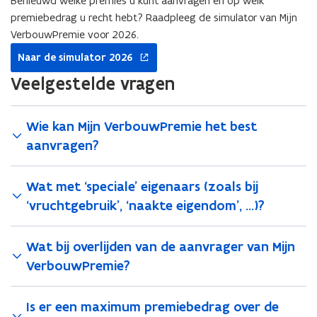
Benieuwd welke premies u kunt aanvragen en op welk
b
n
o
e
m
n
o
premiebedrag u recht hebt? Raadpleeg de simulator van Mijn
m
u
n
e
t
u
e
w
VerbouwPremie voor 2026.
t
t
w
t
opent
3
Naar de simulator 2026
3
in
0
0
nieuw
Veelgestelde vragen
j
j
venster
u
u
n
n
Wie kan Mijn VerbouwPremie het best
i
i
aanvragen?
Wat met ‘speciale' eigenaars (zoals bij
‘vruchtgebruik', ‘naakte eigendom', ...)?
Wat bij overlijden van de aanvrager van Mijn
VerbouwPremie?
Is er een maximum premiebedrag over de