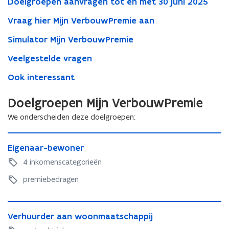
Doelgroepen aanvragen tot en met 30 juni 2025
Vraag hier Mijn VerbouwPremie aan
Simulator Mijn VerbouwPremie
Veelgestelde vragen
Ook interessant
Doelgroepen Mijn VerbouwPremie
We onderscheiden deze doelgroepen:
E
E
Eigenaar-bewoner
i
i
g
4 inkomenscategorieën
g
e
e
premiebedragen
n
n
a
a
a
V
a
r
V
Verhuurder aan woonmaatschappij
e
r
-
e
r