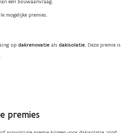
r van een bouwaanvraag.
le mogelijke premies.
ssing op
dakrenovatie
als
dakisolatie
. Deze premie is
le premies
f provinciale premie krijgen voor dakisolatie. Vind