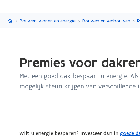
Vlaanderen.be
Bouwen, wonen en energie
Bouwen en verbouwen
P
Gedaan
Premies voor dakren
met
laden.
Met een goed dak bespaart u energie. Als 
U
bevindt
mogelijk steun krijgen van verschillende i
zich
op:
Premies
voor
dakrenovatie
Wilt u energie besparen? Investeer dan in
goede da
en