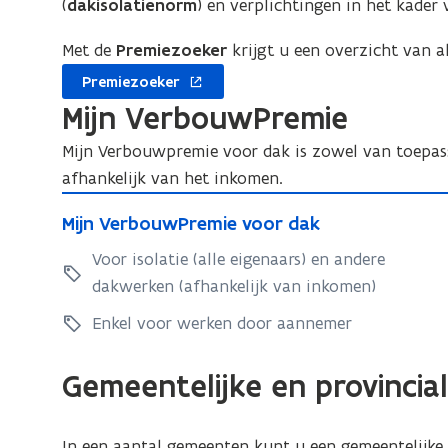
(
dakisolatienorm
) en verplichtingen in het kade
dakisolatie
Met de
Premiezoeker
krijgt u een overzicht van al
opent
Premiezoeker
in
Mijn VerbouwPremie
nieuw
venster
Mijn Verbouwpremie voor dak is zowel van toepa
afhankelijk van het inkomen.
M
M
Mijn VerbouwPremie voor dak
i
i
j
Voor isolatie (alle eigenaars) en andere
j
n
dakwerken (afhankelijk van inkomen)
n
V
V
Enkel voor werken door aannemer
e
e
r
r
Gemeentelijke en provincia
b
b
o
o
u
In een aantal gemeenten kunt u een gemeentelijke o
u