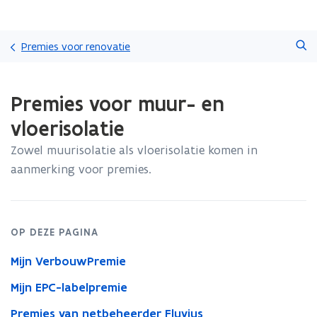
Overslaan
Zoeken
en
Premies voor renovatie
naar
de
Gedaan
inhoud
Premies voor muur- en
met
gaan
laden.
vloerisolatie
U
bevindt
Zowel muurisolatie als vloerisolatie komen in
zich
aanmerking voor premies.
op:
Premies
voor
muur-
en
OP DEZE PAGINA
vloerisolatie
Mijn VerbouwPremie
Mijn EPC-labelpremie
Premies van netbeheerder Fluvius