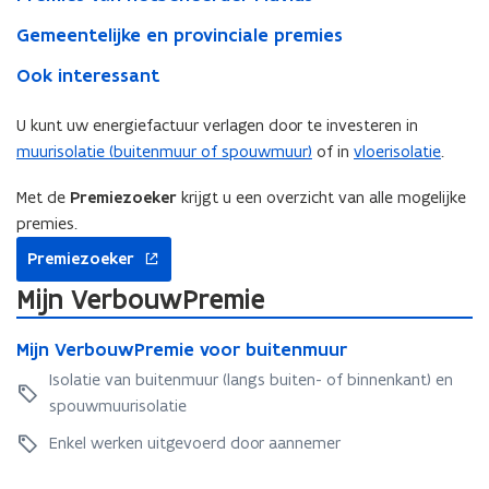
Gemeentelijke en provinciale premies
Ook interessant
U kunt uw energiefactuur verlagen door te investeren in
muurisolatie (buitenmuur of spouwmuur)
of in
vloerisolatie
.
Met de
Premiezoeker
krijgt u een overzicht van alle mogelijke
premies.
opent
Premiezoeker
in
nieuw
Mijn VerbouwPremie
venster
M
M
Mijn VerbouwPremie voor buitenmuur
i
i
j
Isolatie van buitenmuur (langs buiten- of binnenkant) en
j
n
spouwmuurisolatie
n
V
V
e
Enkel werken uitgevoerd door aannemer
e
r
r
b