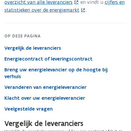
overzicht van alle leveranciers
en vindt u
cijfers en
(
(
statistieken over de energiemarkt
.
o
o
p
p
e
e
n
n
OP DEZE PAGINA
t
t
Vergelijk de leveranciers
i
i
n
n
Energiecontract of leveringscontract
n
n
Breng uw energielevancier op de hoogte bij
i
i
verhuis
e
e
Veranderen van energieleverancier
u
u
w
w
Klacht over uw energieleverancier
v
v
Veelgestelde vragen
e
e
n
n
Vergelijk de leveranciers
s
s