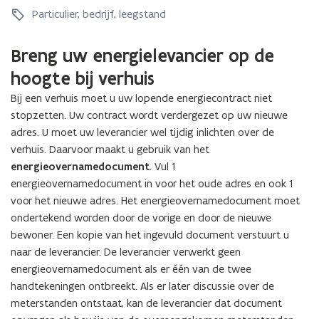
-
s
r
-
s
r
Particulier, bedrijf, leegstand
t
t
g
t
t
g
e
v
i
e
v
i
s
a
e
s
a
Breng uw energielevancier op de
e
t
n
c
t
n
c
hoogte bij verhuis
)
s
o
)
s
o
t
n
t
Bij een verhuis moet u uw lopende energiecontract niet
n
r
t
r
stopzetten. Uw contract wordt verdergezet op uw nieuwe
t
o
r
o
adres. U moet uw leverancier wel tijdig inlichten over de
r
o
a
o
a
verhuis. Daarvoor maakt u gebruik van het
m
c
m
c
t
energieovernamedocument
. Vul 1
t
o
energieovernamedocument in voor het oude adres en ook 1
o
f
voor het nieuwe adres. Het energieovernamedocument moet
f
l
ondertekend worden door de vorige en door de nieuwe
l
e
bewoner. Een kopie van het ingevuld document verstuurt u
e
v
naar de leverancier. De leverancier verwerkt geen
v
e
e
energieovernamedocument als er één van de twee
r
r
i
handtekeningen ontbreekt. Als er later discussie over de
i
n
meterstanden ontstaat, kan de leverancier dat document
n
g