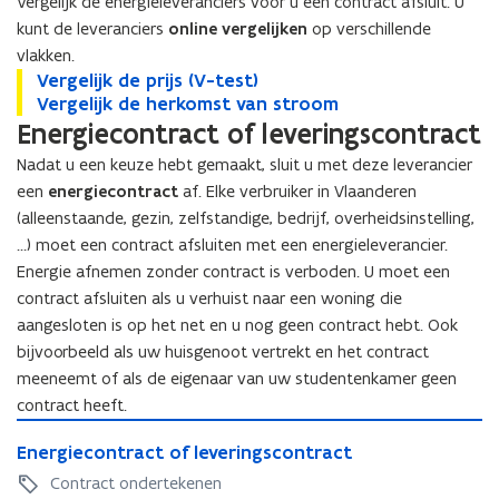
Vergelijk de energieleveranciers vóór u een contract afsluit. U
t
t
kunt de leveranciers
online vergelijken
op verschillende
e
e
vlakken.
V
Vergelijk de prijs (V-test)
r
V
r
e
V
Vergelijk de herkomst van stroom
e
V
)
)
r
e
Energiecontract of leveringscontract
r
e
g
r
g
r
Nadat u een keuze hebt gemaakt, sluit u met deze leverancier
e
g
e
g
een
energiecontract
af. Elke verbruiker in Vlaanderen
l
e
l
e
(alleenstaande, gezin, zelfstandige, bedrijf, overheidsinstelling,
i
l
i
l
j
i
j
i
…) moet een contract afsluiten met een energieleverancier.
k
j
k
j
Energie afnemen zonder contract is verboden. U moet een
d
k
d
k
contract afsluiten als u verhuist naar een woning die
e
d
e
d
aangesloten is op het net en u nog geen contract hebt. Ook
p
e
p
e
bijvoorbeeld als uw huisgenoot vertrekt en het contract
r
h
r
h
meeneemt of als de eigenaar van uw studentenkamer geen
i
e
i
e
contract heeft.
j
r
j
r
s
k
E
s
k
E
Energiecontract of leveringscontract
(
o
n
(
o
n
V
m
e
V
m
Contract ondertekenen
e