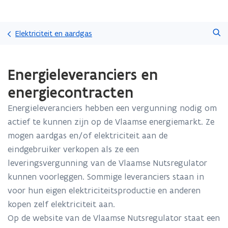
Overslaan
Zoeken
en
Elektriciteit en aardgas
naar
de
Gedaan
inhoud
Energieleveranciers en
met
gaan
laden.
energiecontracten
U
bevindt
Energieleveranciers hebben een vergunning nodig om
zich
actief te kunnen zijn op de Vlaamse energiemarkt. Ze
op:
Energieleveranciers
mogen aardgas en/of elektriciteit aan de
en
eindgebruiker verkopen als ze een
energiecontracten
leveringsvergunning van de Vlaamse Nutsregulator
kunnen voorleggen. Sommige leveranciers staan in
voor hun eigen elektriciteitsproductie en anderen
kopen zelf elektriciteit aan.
Op de website van de Vlaamse Nutsregulator staat een