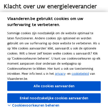
u
d
e
r
Klacht over uw energieleverancier
d
i
r
h
i
g
h
u
Hebt u een klacht over een energieleverancier omdat uw
g
v
Vlaanderen.be gebruikt cookies om uw
u
i
v
factuur niet klopt, uw verbruik verkeerd werd ingeschat, …?
e
i
s
surfervaring te verbeteren.
e
r
Dien altijd eerst schriftelijk klacht in bij de leverancier zelf.
s
r
a
Veelgestelde vragen
Sommige cookies zijn noodzakelijk om de website optimaal te
a
n
laten functioneren. Andere cookies zijn optioneel en worden
n
d
gebruikt om uw surfervaring op deze website te verbeteren. Als u
d
e
op 'Alle cookies aanvaarden' klikt, aanvaardt u ook de optionele
Wat gebeurt er als een energieleverancier in
e
r
cookies. Wilt u liever zelf kiezen welke cookies u aanvaardt? Klik
de problemen komt?
r
e
op 'Cookievoorkeuren beheren'. U kunt uw cookievoorkeuren op elk
e
n
moment aanpassen door onderaan de webpagina op
n
v
Cookievoorkeuren te klikken. Hier kunt u ook uw toestemming
Ik heb een contract getekend via deur-aan-
v
a
intrekken. Meer info leest u in het
privacy
- en
cookiebeleid
van
deurverkoop. Wat nu?
a
n
Vlaanderen.be.
n
e
Alle cookies aanvaarden
e
n
n
Deel deze pagina
e
Enkel noodzakelijke cookies aanvaarden
e
r
F
L
K
r
g
Cookievoorkeuren beheren
a
i
o