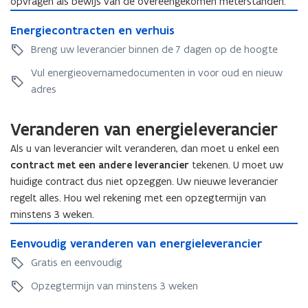
opvragen als bewijs van de overeengekomen meterstanden.
g
s
E
s
c
E
Energiecontracten en verhuis
n
c
o
n
e
Breng uw leverancier binnen de 7 dagen op de hoogte
o
n
e
r
n
t
r
Vul energieovernamedocumenten in voor oud en nieuw
g
t
r
g
i
adres
r
a
i
e
a
c
e
c
c
Veranderen van energieleverancier
t
c
o
t
o
n
Als u van leverancier wilt veranderen, dan moet u enkel een
n
t
contract met een andere leverancier
tekenen. U moet uw
t
r
huidige contract dus niet opzeggen. Uw nieuwe leverancier
r
a
regelt alles. Hou wel rekening met een opzegtermijn van
a
c
minstens 3 weken.
c
t
E
t
e
E
Eenvoudig veranderen van energieleverancier
e
e
n
e
n
n
e
Gratis en eenvoudig
n
v
e
n
v
Opzegtermijn van minstens 3 weken
o
n
v
o
u
v
e