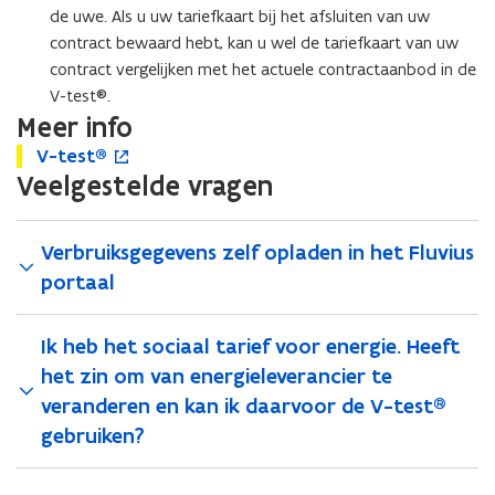
de uwe. Als u uw tariefkaart bij het afsluiten van uw
contract bewaard hebt, kan u wel de tariefkaart van uw
contract vergelijken met het actuele contractaanbod in de
V-test®.
Meer info
V
V-test®
V
o
-
Veelgestelde vragen
-
p
t
t
e
e
e
n
s
s
t
Verbruiksgegevens zelf opladen in het Fluvius
t
t
i
portaal
®
®
n
n
i
Ik heb het sociaal tarief voor energie. Heeft
e
het zin om van energieleverancier te
u
veranderen en kan ik daarvoor de V-test®
w
gebruiken?
v
e
n