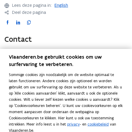
s
Lees deze pagina in:
English
t
Deel deze pagina
e
r
F
L
K
a
i
o
c
n
p
Contact
e
k
i
b
e
e
Vlaanderen.be gebruikt cookies om uw
o
d
e
Hebt u een
vraag over de V-test®
?
surfervaring te verbeteren.
o
i
r
k
n
l
Bel 1700, het gratis nummer van de Vlaamse
Sommige cookies zijn noodzakelijk om de website optimaal te
o
o
i
laten functioneren. Andere cookies zijn optioneel en worden
overheid.
p
p
n
gebruikt om uw surfervaring op deze website te verbeteren. Als u
U kunt ook contact opnemen met uw
Energiehuis
(via
e
e
k
op 'Alle cookies aanvaarden' klikt, aanvaardt u ook de optionele
de postcodezoeker)
n
n
n
cookies. Wilt u liever zelf kiezen welke cookies u aanvaardt? Klik
op 'Cookievoorkeuren beheren'. U kunt uw cookievoorkeuren op elk
t
t
a
moment aanpassen door onderaan de webpagina op
i
i
a
Cookievoorkeuren te klikken. Hier kunt u ook uw toestemming
n
n
r
Ook interessant
intrekken. Meer info leest u in het
privacy
- en
cookiebeleid
van
n
n
k
Vlaanderen.be.