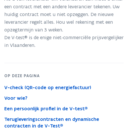
een contract met een andere leverancier tekenen. Uw
n
huidig contract moet u niet opzeggen. De nieuwe
n
leverancier regelt alles. Hou wel rekening met een
i
opzegtermijn van 3 weken.
e
De V-test® is de enige niet-commerciële prijsvergelijker
u
in Vlaanderen.
w
v
e
n
OP DEZE PAGINA
s
t
V-check (QR-code op energiefactuur)
e
Voor wie?
r
)
Een persoonlijk profiel in de V-test®
Terugleveringscontracten en dynamische
contracten in de V-Test®