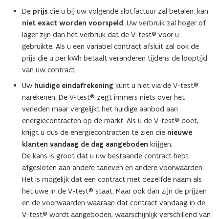
p
n
De
prijs
die u bij uw volgende slotfactuur zal betalen, kan
e
t
niet exact
worden voorspeld
. Uw verbruik zal hoger of
n
i
lager zijn dan het verbruik dat de V-test® voor u
t
n
gebruikte. Als u een variabel contract afsluit zal ook de
i
n
prijs die u per kWh betaalt veranderen tijdens de looptijd
n
i
van uw contract.
n
e
Uw
huidige eindafrekening
kunt u niet via de V-test®
i
u
narekenen. De V-test® zegt immers niets over het
e
w
verleden maar vergelijkt het huidige aanbod aan
u
v
energiecontracten op de markt. Als u de V-test® doet,
w
e
krijgt u dus de energiecontracten te zien die
nieuwe
v
n
klanten vandaag de dag aangeboden
krijgen.
e
s
De kans is groot dat u uw bestaande contract hebt
n
t
afgesloten aan andere tarieven en andere voorwaarden.
s
e
Het is mogelijk dat een contract met dezelfde naam als
t
r
het uwe in de V-test® staat. Maar ook dan zijn de prijzen
e
)
en de voorwaarden waaraan dat contract vandaag in de
r
V-test® wordt aangeboden, waarschijnlijk verschillend van
)