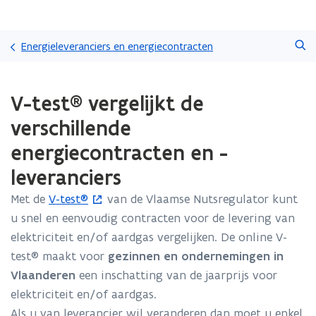
Overslaan
Zoeken
en
Energieleveranciers en energiecontracten
naar
de
Gedaan
inhoud
V-test® vergelijkt de
met
gaan
laden.
verschillende
U
bevindt
energiecontracten en -
zich
leveranciers
op:
V-
Met de
V-test®
van de Vlaamse Nutsregulator kunt
(
test®
vergelijkt
u snel en eenvoudig contracten voor de levering van
o
de
elektriciteit en/of aardgas vergelijken. De online V-
p
verschillende
test® maakt voor
gezinnen en ondernemingen in
e
energiecontracten
Vlaanderen
een inschatting van de jaarprijs voor
n
en
-
elektriciteit en/of aardgas.
t
leveranciers
Als u van leverancier wil veranderen dan moet u enkel
i