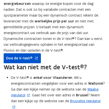
energiebeurzen
waarop ze energie kopen voor de dag
nadien. Dat is ook zo bij variabele contracten met een
spotparameter maar bij een dynamisch contract rekent de
leverancier met de
werkelijke prijs per uur
en niet met
gemiddelde prijzen. U betaalt met een dynamisch
energiecontract uw verbruik aan de prijs van dat uur.
Dynamische contracten tonen in de V-test®? Dan kan u eerst
uw verbruiksgegevens ophalen in het energieportaal van
Fluvius en dan opladen in de V-test®.
opent
Doe de V-test®
in
nieuw
Wat kan niet met de V-test®?
venster
De V-test® is
enkel voor Vlaanderen
. Wil u
energiecontracten vergelijken voor een adres in
Wallonië
?
Ga dan een kijkje nemen op de website van de
Waalse
(
regulator
. Gaat het over een adres in
Brussel
? Neem
o
dan een kijkje op de website van de
Brusselse regulator
(
p
.
o
e