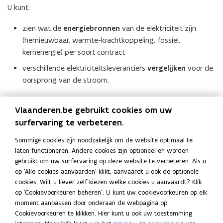
U kunt:
zien wat de
energiebronnen
van de elektriciteit zijn
(hernieuwbaar, warmte-krachtkoppeling, fossiel,
kernenergie) per soort contract
verschillende elektriciteitsleveranciers
vergelijken
voor de
oorsprong van de stroom.
Op basis van die gegevens kunt u dan kiezen voor wat u
Vlaanderen.be gebruikt cookies om uw
belangrijk vindt.
surfervaring te verbeteren.
Meer info
H
Herkomstvergelijker voor stroom (VNR)
Sommige cookies zijn noodzakelijk om de website optimaal te
H
o
e
laten functioneren. Andere cookies zijn optioneel en worden
e
p
r
gebruikt om uw surfervaring op deze website te verbeteren. Als u
r
e
Deel deze pagina
k
op 'Alle cookies aanvaarden' klikt, aanvaardt u ook de optionele
k
n
o
cookies. Wilt u liever zelf kiezen welke cookies u aanvaardt? Klik
o
t
F
L
K
m
op 'Cookievoorkeuren beheren'. U kunt uw cookievoorkeuren op elk
m
i
a
i
o
s
moment aanpassen door onderaan de webpagina op
s
n
c
n
p
t
Cookievoorkeuren te klikken. Hier kunt u ook uw toestemming
t
n
e
k
i