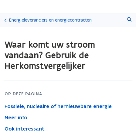
Overslaan
Zoeken
en
Energieleveranciers en energiecontracten
naar
de
Gedaan
inhoud
Waar komt uw stroom
met
gaan
laden.
vandaan? Gebruik de
U
bevindt
Herkomstvergelijker
zich
op:
Waar
komt
uw
OP DEZE PAGINA
stroom
vandaan?
Fossiele, nucleaire of hernieuwbare energie
Gebruik
Meer info
de
Herkomstvergelijker
Ook interessant