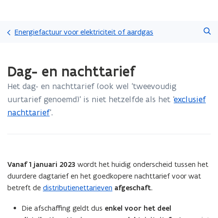
Overslaan
Zoeken
en
Energiefactuur voor elektriciteit of aardgas
naar
de
Gedaan
inhoud
Dag- en nachttarief
met
gaan
laden.
Het dag- en nachttarief (ook wel ‘tweevoudig
U
bevindt
uurtarief genoemd)’ is niet hetzelfde als het ‘
exclusief
zich
nachttarief
’.
op:
Dag-
en
nachttarief
Vanaf 1 januari 2023
wordt het huidig onderscheid tussen het
duurdere dagtarief en het goedkopere nachttarief voor wat
betreft de
distributienettarieven
afgeschaft.
Die afschaffing geldt dus
enkel
voor het deel