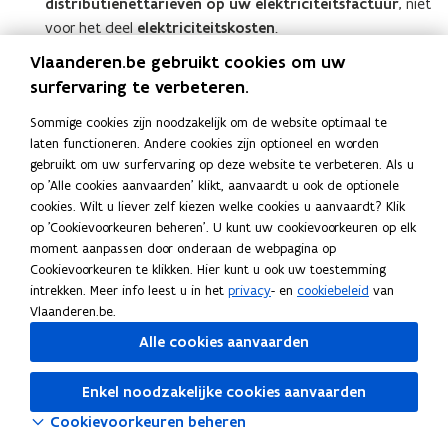
distributienettarieven op uw elektriciteitsfactuur
, niet
voor het deel
elektriciteitskosten
.
Het
deel elektriciteitskosten
op uw factuur wordt
Vlaanderen.be gebruikt cookies om uw
bepaald door de energieleverancier. Energieleveranciers
surfervaring te verbeteren.
kunnen dus contracten blijven aanbieden met
Sommige cookies zijn noodzakelijk om de website optimaal te
verschillende energieprijzen voor uw dagverbruik en uw
laten functioneren. Andere cookies zijn optioneel en worden
nachtverbruik.
gebruikt om uw surfervaring op deze website te verbeteren. Als u
op 'Alle cookies aanvaarden' klikt, aanvaardt u ook de optionele
cookies. Wilt u liever zelf kiezen welke cookies u aanvaardt? Klik
Deel deze pagina
op 'Cookievoorkeuren beheren'. U kunt uw cookievoorkeuren op elk
F
L
K
moment aanpassen door onderaan de webpagina op
a
i
o
Cookievoorkeuren te klikken. Hier kunt u ook uw toestemming
c
n
p
intrekken. Meer info leest u in het
privacy
- en
cookiebeleid
van
Vlaanderen.be.
e
k
i
b
e
e
Alle cookies aanvaarden
o
d
e
o
i
r
Enkel noodzakelijke cookies aanvaarden
k
n
l
Cookievoorkeuren beheren
o
o
i