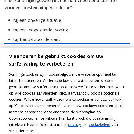
In uitzonderlijke gevallen kan de netbeheerder u afsluiten
zonder toestemming
van de LAC:
bij een onveilige situatie.
bij een leegstaande woning.
bij fraude door de klant.
A
A
Advies van de Lokale Adviescommissie (LAC) over
d
Vlaanderen.be gebruikt cookies om uw
d
afsluiting of heraansluiting van elektriciteit,
v
surfervaring te verbeteren.
v
aardgas of water
i
i
e
Uitnodiging voor LAC-vergadering
Sommige cookies zijn noodzakelijk om de website optimaal te
e
s
laten functioneren. Andere cookies zijn optioneel en worden
s
Definitieve beslissing per brief
v
gebruikt om uw surfervaring op deze website te verbeteren. Als u
v
a
op 'Alle cookies aanvaarden' klikt, aanvaardt u ook de optionele
a
n
cookies. Wilt u liever zelf kiezen welke cookies u aanvaardt? Klik
n
d
op 'Cookievoorkeuren beheren'. U kunt uw cookievoorkeuren op elk
d
Lees deze pagina in:
English
e
moment aanpassen door onderaan de webpagina op
e
L
Deel deze pagina
Cookievoorkeuren te klikken. Hier kunt u ook uw toestemming
L
o
intrekken. Meer info leest u in het
privacy
- en
cookiebeleid
van
F
L
K
o
k
Vlaanderen.be.
a
i
o
k
a