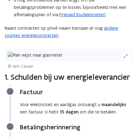
betalingsproblemen op te lossen, bijvoorbeeld met een
afbetalingsplan of via
Prepaid (budgetmeter)
.
Naast contracten op privé-naam bestaan er nog
andere
soorten energiecontracten
.
(Klik
op
de
© Joris Casaer
afbeelding
1. Schulden bij uw energieleverancier
voor
een
vergrote
Factuur
weergave)
Voor elektriciteit en aardgas ontvangt u
maandelijks
een factuur. U hebt
15 dagen
om die te betalen.
Betalingsherinnering