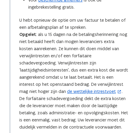
ingebrekestelling gratis.
U hebt opnieuw de optie om uw factuur te betalen of
een afbetalingsplan af te spreken.
Opgelet
: als u 15 dagen na de betalingsherinnering nog
niet betaald heeft dan mogen leveranciers extra
kosten aanrekenen. Ze kunnen dit doen middel van
verwijlintresten en/of een forfaitaire
schadevergoeding. Verwijlintresten zijn
‘laattijdigheidsinteresten’, dus een extra kost die wordt
aangerekend omdat u te laat betaalt. Het is een
interest op het openstaand bedrag. De verwijlintrest
mag niet hoger zijn dan
de wettelijke intrestvoet
.
(
De forfaitaire schadevergoeding dekt de extra kosten
o
die de leverancier moet maken door de laattijdige
p
betaling, zoals administratie- en opvolgingskosten. Het
e
is een eenmalig, vast bedrag. Uw leverancier moet dit
n
duidelijk vermelden in de contractuele voorwaarden.
t