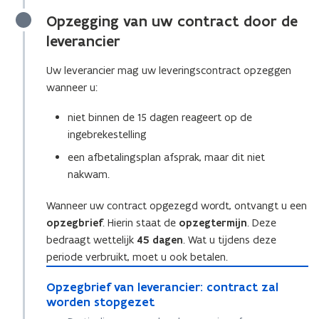
i
Opzegging van uw contract door de
n
n
leverancier
i
Uw leverancier mag uw leveringscontract opzeggen
e
wanneer u:
u
w
niet binnen de 15 dagen reageert op de
v
ingebrekestelling
e
een afbetalingsplan afsprak, maar dit niet
n
nakwam.
s
t
Wanneer uw contract opgezegd wordt, ontvangt u een
e
opzegbrief
. Hierin staat de
opzegtermijn
. Deze
r
bedraagt wettelijk
45 dagen
. Wat u tijdens deze
)
periode verbruikt, moet u ook betalen.
O
O
Opzegbrief van leverancier: contract zal
p
p
worden stopgezet
z
z
e