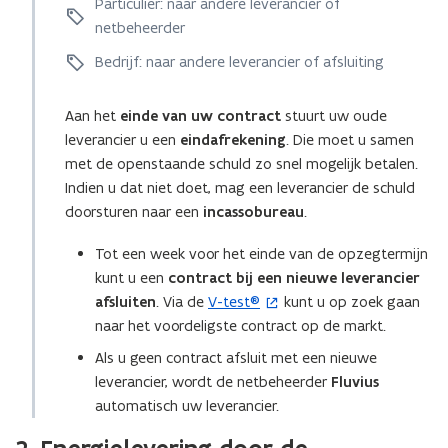
Particulier: naar andere leverancier of
e
g
netbeheerder
g
b
b
r
Bedrijf: naar andere leverancier of afsluiting
r
i
i
e
Aan het
einde van uw contract
stuurt uw oude
e
f
leverancier u een
eindafrekening
. Die moet u samen
f
v
v
met de openstaande schuld zo snel mogelijk betalen.
a
a
n
Indien u dat niet doet, mag een leverancier de schuld
n
l
doorsturen naar een
incassobureau
.
l
e
e
v
Tot een week voor het einde van de opzegtermijn
v
e
kunt u een
contract bij een nieuwe leverancier
e
r
afsluiten
. Via de
V-test®
kunt u op zoek gaan
(
r
a
naar het voordeligste contract op de markt.
o
a
n
p
n
c
Als u geen contract afsluit met een nieuwe
c
e
i
leverancier, wordt de netbeheerder
Fluvius
i
e
n
automatisch uw leverancier.
e
r
t
r
:
i