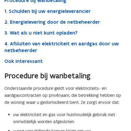
Procedure bij wanbetaling
niet
betaalt?
1. Schulden bij uw energieleverancier
2. Energielevering door de netbeheerder
3. Wat als u niet kunt opladen?
4. Afsluiten van elektriciteit en aardgas door uw
netbeheerder
Ook interessant
Procedure bij wanbetaling
Onderstaande procedure geldt voor elektriciteits- en
aardgascontracten op privénaam, die betrekking hebben op
de woning waar u gedomicilieerd bent. Ze zorgt ervoor dat:
uw elektriciteit en gas voor huishoudelijk gebruik niet
onmiddellijk worden afgesloten.
u nog verschillende kansen krijgt om uw