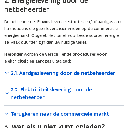
2. Energielevering door de
:
c
n
netbeheerder
c
o
n
o
n
i
n
t
De netbeheerder Fluvius levert elektriciteit en/of aardgas aan
t
e
r
huishoudens die geen leverancier vinden op de commerciële
r
a
u
energiemarkt. Opgelet! Het tarief voor beide soorten energie
a
c
w
zal vaak
duurder
zijn dan uw huidige tarief.
c
t
v
t
z
Hieronder worden de
verschillende procedures voor
e
z
a
elektriciteit en aardgas
uitgelegd:
n
a
l
s
l
w
2.1. Aardgaslevering door de netbeheerder
w
t
o
o
r
e
r
d
2.2. Elektriciteitslevering door de
r
d
e
)
netbeheerder
e
n
n
s
s
t
Terugkeren naar de commerciële markt
t
o
o
p
3. Wat als u niet kunt opladen?