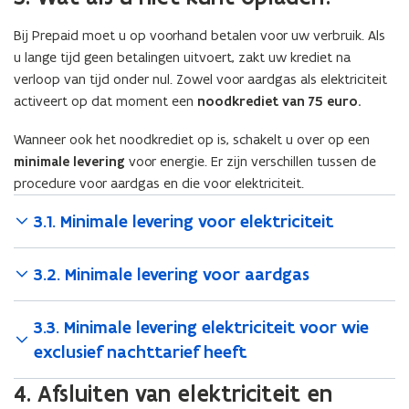
p
g
g
e
Bij Prepaid moet u op voorhand betalen voor uw verbruik. Als
e
z
u lange tijd geen betalingen uitvoert, zakt uw krediet na
z
e
e
verloop van tijd onder nul. Zowel voor aardgas als elektriciteit
t
t
activeert op dat moment een
noodkrediet van 75 euro.
Wanneer ook het noodkrediet op is, schakelt u over op een
minimale levering
voor energie. Er zijn verschillen tussen de
procedure voor aardgas en die voor elektriciteit.
3.1. Minimale levering voor elektriciteit
3.2. Minimale levering voor aardgas
3.3. Minimale levering elektriciteit voor wie
exclusief nachttarief heeft
4. Afsluiten van elektriciteit en