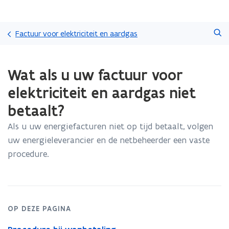
Overslaan
Zoeken
en
Factuur voor elektriciteit en aardgas
naar
de
Gedaan
inhoud
Wat als u uw factuur voor
met
gaan
laden.
elektriciteit en aardgas niet
U
bevindt
betaalt?
zich
op:
Als u uw energiefacturen niet op tijd betaalt, volgen
Wat
uw energieleverancier en de netbeheerder een vaste
als
procedure.
u
uw
factuur
voor
elektriciteit
OP DEZE PAGINA
en
aardgas