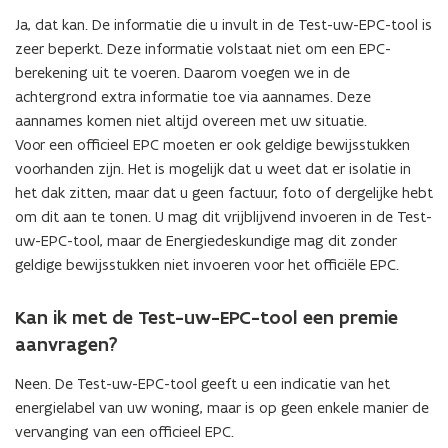
i
Ja, dat kan. De informatie die u invult in de Test-uw-EPC-tool is
n
zeer beperkt. Deze informatie volstaat niet om een EPC-
n
berekening uit te voeren. Daarom voegen we in de
i
achtergrond extra informatie toe via aannames. Deze
e
aannames komen niet altijd overeen met uw situatie.
u
Voor een officieel EPC moeten er ook geldige bewijsstukken
w
voorhanden zijn. Het is mogelijk dat u weet dat er isolatie in
v
het dak zitten, maar dat u geen factuur, foto of dergelijke hebt
e
om dit aan te tonen. U mag dit vrijblijvend invoeren in de Test-
n
uw-EPC-tool, maar de Energiedeskundige mag dit zonder
s
geldige bewijsstukken niet invoeren voor het officiële EPC.
t
e
Kan ik met de Test-uw-EPC-tool een premie
r
)
aanvragen?
Neen. De Test-uw-EPC-tool geeft u een indicatie van het
energielabel van uw woning, maar is op geen enkele manier de
vervanging van een officieel EPC.