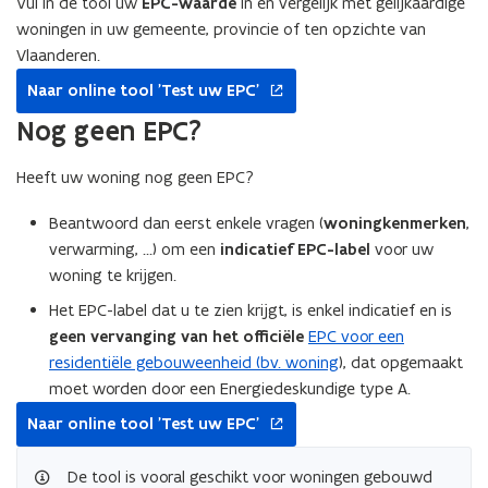
Vul in de tool uw
EPC-waarde
in en vergelijk met gelijkaardige
woningen in uw gemeente, provincie of ten opzichte van
Vlaanderen.
opent
Naar online tool 'Test uw EPC'
in
nieuw
Nog geen EPC?
venster
Heeft uw woning nog geen EPC?
Beantwoord dan eerst enkele vragen (
woningkenmerken
,
verwarming, ...) om een
indicatief EPC-label
voor uw
woning te krijgen.
Het EPC-label dat u te zien krijgt, is enkel indicatief en is
geen vervanging van het officiële
EPC voor een
residentiële gebouweenheid (bv. woning
), dat opgemaakt
moet worden door een Energiedeskundige type A.
opent
Naar online tool 'Test uw EPC'
in
nieuw
De tool is vooral geschikt voor woningen gebouwd
venster