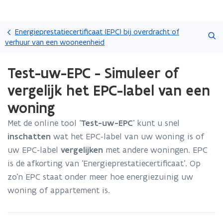
Overslaan
Zoeken
en
Energieprestatiecertificaat (EPC) bij overdracht of
naar
verhuur van een wooneenheid
de
Gedaan
inhoud
Test-uw-EPC - Simuleer of
met
gaan
laden.
vergelijk het EPC-label van een
U
bevindt
woning
zich
op:
Met de online tool ‘
Test-uw-EPC
’ kunt u snel
Test-
inschatten
wat het EPC-label van uw woning is of
uw-
uw EPC-label
vergelijken
met andere woningen. EPC
EPC
is de afkorting van ‘Energieprestatiecertificaat’. Op
-
Simuleer
zo’n EPC staat onder meer hoe energiezuinig uw
of
woning of appartement is.
vergelijk
het
EPC-