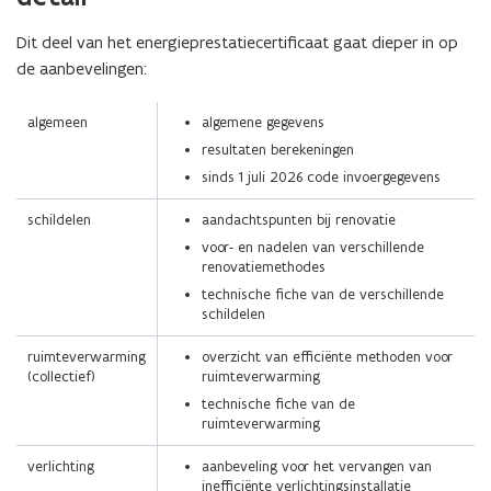
voor
een
Dit deel van het energieprestatiecertificaat gaat dieper in op
vergrote
de aanbevelingen:
weergave)
algemeen
algemene gegevens
resultaten berekeningen
sinds 1 juli 2026 code invoergegevens
schildelen
aandachtspunten bij renovatie
voor- en nadelen van verschillende
renovatiemethodes
technische fiche van de verschillende
schildelen
ruimteverwarming
overzicht van efficiënte methoden voor
(collectief)
ruimteverwarming
technische fiche van de
ruimteverwarming
verlichting
aanbeveling voor het vervangen van
inefficiënte verlichtingsinstallatie