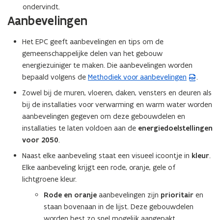
n
ondervindt.
Aanbevelingen
s
t
Het EPC geeft aanbevelingen en tips om de
e
gemeenschappelijke delen van het gebouw
r
energiezuiniger te maken. Die aanbevelingen worden
)
bepaald volgens de
Methodiek voor aanbevelingen
.
(
P
Zowel bij de muren, vloeren, daken, vensters en deuren als
D
bij de installaties voor verwarming en warm water worden
F
aanbevelingen gegeven om deze gebouwdelen en
b
installaties te laten voldoen aan de
energiedoelstellingen
e
voor 2050
.
s
Naast elke aanbeveling staat een visueel icoontje in
kleur
.
t
Elke aanbeveling krijgt een rode, oranje, gele of
a
lichtgroene kleur.
n
Rode en oranje
aanbevelingen zijn
prioritair
en
d
staan bovenaan in de lijst. Deze gebouwdelen
o
worden best zo snel mogelijk aangepakt.
p