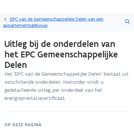
Overslaan
Zoeken
en
EPC van de Gemeenschappelijke Delen van een
naar
appartementsgebouw
de
Gedaan
inhoud
Uitleg bij de onderdelen van
met
gaan
laden.
het EPC Gemeenschappelijke
U
bevindt
Delen
zich
op:
Het ‘EPC van de Gemeenschappelijke Delen’ bestaat uit
Uitleg
verschillende onderdelen. Hieronder vindt u
bij
gedetailleerde uitleg per onderdeel van het
de
energieprestatiecertificaat.
onderdelen
van
het
EPC
Gemeenschappelijke
OP DEZE PAGINA
Delen