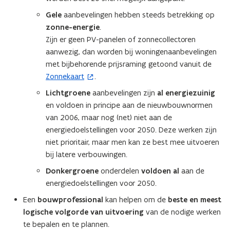
e
Gele
aanbevelingen hebben steeds betrekking op
n
zonne-energie
.
t
Zijn er geen PV-panelen of zonnecollectoren
i
aanwezig, dan worden bij woningenaanbevelingen
n
met bijbehorende prijsraming getoond vanuit de
n
Zonnekaart
.
(
i
o
Lichtgroene
aanbevelingen zijn
al energiezuinig
e
p
en voldoen in principe aan de nieuwbouwnormen
u
e
van 2006, maar nog (net) niet aan de
w
n
energiedoelstellingen voor 2050. Deze werken zijn
v
t
niet prioritair, maar men kan ze best mee uitvoeren
e
i
bij latere verbouwingen.
n
n
Donkergroene
onderdelen
voldoen al
aan de
s
n
energiedoelstellingen voor 2050.
t
i
e
Een
bouwprofessional
kan helpen om de
beste en meest
e
r
logische volgorde van uitvoering
van de nodige werken
u
)
te bepalen en te plannen.
w