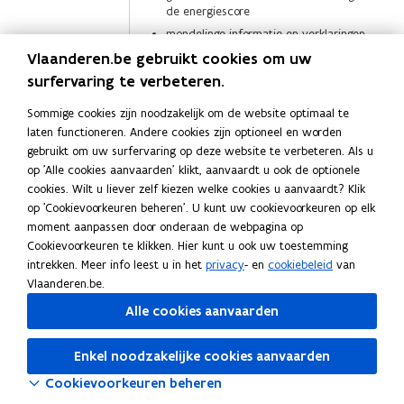
de energiescore
mondelinge informatie en verklaringen
van architect, aannemer, eigenaar, …
Vlaanderen.be gebruikt cookies om uw
worden niet aanvaard
surfervaring te verbeteren.
Sommige cookies zijn noodzakelijk om de website optimaal te
laten functioneren. Andere cookies zijn optioneel en worden
Deel deze pagina
gebruikt om uw surfervaring op deze website te verbeteren. Als u
F
L
K
op 'Alle cookies aanvaarden' klikt, aanvaardt u ook de optionele
cookies. Wilt u liever zelf kiezen welke cookies u aanvaardt? Klik
a
i
o
op 'Cookievoorkeuren beheren'. U kunt uw cookievoorkeuren op elk
c
n
p
Contact
moment aanpassen door onderaan de webpagina op
e
k
i
Cookievoorkeuren te klikken. Hier kunt u ook uw toestemming
b
e
e
intrekken. Meer info leest u in het
privacy
- en
cookiebeleid
van
o
d
e
Vlaanderen.be.
Hebt u nog een vraag over wat er op het EPC staat? Stel
o
i
r
Alle cookies aanvaarden
ze via het
contactformulier van het Vlaams Energie- en
k
n
l
Klimaatagentschap
.
o
o
i
Enkel noodzakelijke cookies aanvaarden
p
p
n
Cookievoorkeuren beheren
e
e
k