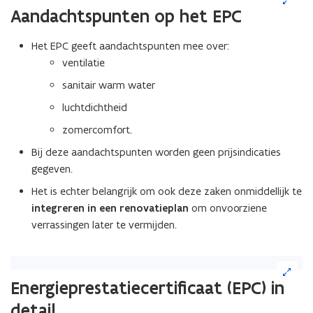
op
Aandachtspunten op het EPC
de
afbeelding
Het EPC geeft aandachtspunten mee over:
voor
ventilatie
een
vergrote
sanitair warm water
weergave)
luchtdichtheid
zomercomfort.
Bij deze aandachtspunten worden geen prijsindicaties
gegeven.
Het is echter belangrijk om ook deze zaken onmiddellijk te
integreren in een renovatieplan
om onvoorziene
verrassingen later te vermijden.
(Klik
op
(Scroll
(Scroll
Energieprestatiecertificaat (EPC) in
de
links)
rechts)
detail
afbeelding