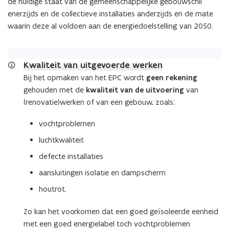
de huidige staat van de gemeenschappelijke gebouwschil
s
enerzijds en de collectieve installaties anderzijds en de mate
t
waarin deze al voldoen aan de energiedoelstelling van 2050.
a
n
d
o
Kwaliteit van uitgevoerde werken
p
Bij het opmaken van het EPC wordt
geen rekening
e
gehouden met de
kwaliteit van de
uitvoering
van
n
(renovatie)werken of van een gebouw, zoals:
t
vochtproblemen
i
n
luchtkwaliteit
n
defecte installaties
i
aansluitingen isolatie en dampscherm
e
u
houtrot.
w
v
Zo kan het voorkomen dat een goed geïsoleerde eenheid
e
met een goed energielabel toch vochtproblemen