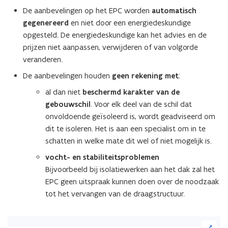
v
De aanbevelingen op het EPC worden
automatisch
e
gegenereerd
en niet door een energiedeskundige
n
opgesteld. De energiedeskundige kan het advies en de
s
prijzen niet aanpassen, verwijderen of van volgorde
t
veranderen.
e
De aanbevelingen houden
geen rekening met
:
r
al dan niet
beschermd karakter van de
)
gebouwschil
. Voor elk deel van de schil dat
onvoldoende geïsoleerd is, wordt geadviseerd om
dit te isoleren. Het is aan een specialist om in te
schatten in welke mate dit wel of niet mogelijk is.
vocht- en stabiliteitsproblemen
Bijvoorbeeld bij isolatiewerken aan het dak zal het
EPC geen uitspraak kunnen doen over de noodzaak
tot het vervangen van de draagstructuur.
(Klik