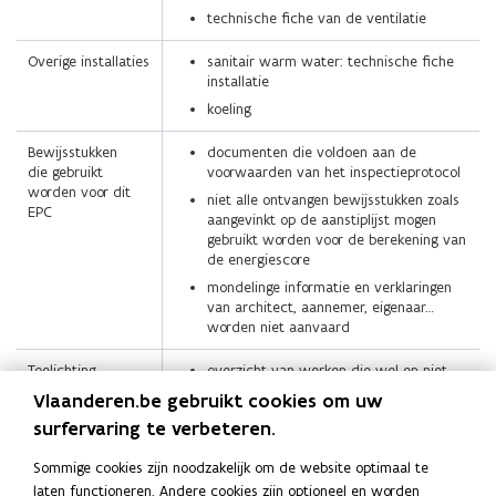
technische fiche van de ventilatie
Overige installaties
sanitair warm water: technische fiche
installatie
koeling
Bewijsstukken
documenten die voldoen aan de
die gebruikt
voorwaarden van het inspectieprotocol
worden voor dit
niet alle ontvangen bewijsstukken zoals
EPC
aangevinkt op de aanstiplijst mogen
gebruikt worden voor de berekening van
de energiescore
mondelinge informatie en verklaringen
van architect, aannemer, eigenaar…
worden niet aanvaard
Toelichting
overzicht van werken die wel en niet
prijsindicaties
inbegrepen zijn voor het bepalen van de
Vlaanderen.be gebruikt cookies om uw
prijsindicaties
surfervaring te verbeteren.
Sommige cookies zijn noodzakelijk om de website optimaal te
laten functioneren. Andere cookies zijn optioneel en worden