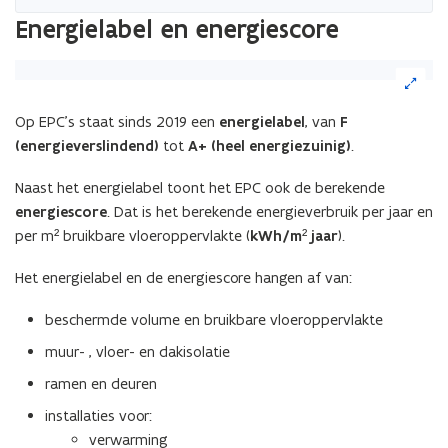
n
Energielabel en energiescore
i
e
(Klik
u
op
w
de
Op EPC’s staat sinds 2019 een
energielabel
, van
F
v
afbeelding
(energieverslindend)
tot
A+ (heel energiezuinig)
.
voor
e
een
n
Naast het energielabel toont het EPC ook de berekende
vergrote
s
energiescore
. Dat is het berekende energieverbruik per jaar en
weergave)
t
per m² bruikbare vloeroppervlakte (
kWh/m² jaar
).
e
r
Het energielabel en de energiescore hangen af van:
)
beschermde volume en bruikbare vloeroppervlakte
muur- , vloer- en dakisolatie
ramen en deuren
installaties voor:
verwarming