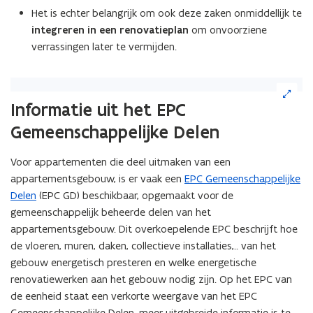
Het is echter belangrijk om ook deze zaken onmiddellijk te
integreren in een renovatieplan
om onvoorziene
verrassingen later te vermijden.
(Klik
op
Informatie uit het EPC
de
Gemeenschappelijke Delen
afbeelding
voor
een
Voor appartementen die deel uitmaken van een
vergrote
appartementsgebouw, is er vaak een
EPC Gemeenschappelijke
weergave)
Delen
(EPC GD) beschikbaar, opgemaakt voor de
gemeenschappelijk beheerde delen van het
appartementsgebouw. Dit overkoepelende EPC beschrijft hoe
de vloeren, muren, daken, collectieve installaties,.. van het
gebouw energetisch presteren en welke energetische
renovatiewerken aan het gebouw nodig zijn. Op het EPC van
de eenheid staat een verkorte weergave van het EPC
Gemeenschappelijke Delen, meer uitgebreide informatie is te