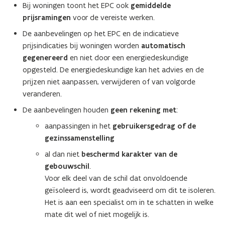
Bij woningen toont het EPC ook
gemiddelde
n
)
prijsramingen
voor de vereiste werken.
d
o
De aanbevelingen op het EPC en de indicatieve
p
prijsindicaties bij woningen worden
automatisch
e
gegenereerd
en niet door een energiedeskundige
n
opgesteld. De energiedeskundige kan het advies en de
t
prijzen niet aanpassen, verwijderen of van volgorde
i
veranderen.
n
De aanbevelingen houden
geen rekening met
:
n
aanpassingen in het
gebruikersgedrag of de
i
gezinssamenstelling
e
u
al dan niet
beschermd karakter van de
w
gebouwschil
.
v
Voor elk deel van de schil dat onvoldoende
e
geïsoleerd is, wordt geadviseerd om dit te isoleren.
n
Het is aan een specialist om in te schatten in welke
s
mate dit wel of niet mogelijk is.
t