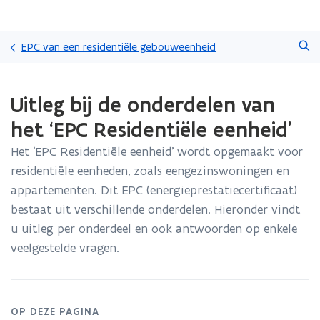
Overslaan
Zoeken
en
EPC van een residentiële gebouweenheid
naar
de
Gedaan
inhoud
Uitleg bij de onderdelen van
met
gaan
laden.
het ‘EPC Residentiële eenheid'
U
bevindt
Het ‘EPC Residentiële eenheid’ wordt opgemaakt voor
zich
residentiële eenheden, zoals eengezinswoningen en
op:
Uitleg
appartementen. Dit EPC (energieprestatiecertificaat)
bij
bestaat uit verschillende onderdelen. Hieronder vindt
de
u uitleg per onderdeel en ook antwoorden op enkele
onderdelen
veelgestelde vragen.
van
het
‘EPC
Residentiële
eenheid'
OP DEZE PAGINA