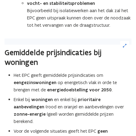
vocht- en stabiliteitsproblemen
e
Bijvoorbeeld bij isolatiewerken aan het dak zal het
r
EPC geen uitspraak kunnen doen over de noodzaak
)
tot het vervangen van de draagstructuur.
(Klik
op
(Scroll
(Scroll
Gemiddelde prijsindicaties bij
de
links)
rechts)
woningen
afbeelding
voor
een
Het EPC geeft gemiddelde prijsindicaties om
vergrote
eengezinswoningen
op energetisch vlak in orde te
weergave)
brengen met de
energiedoelstelling voor 2050
.
Enkel bij
woningen
en enkel bij
prioritaire
aanbevelingen
(rood en oranje) en aanbevelingen over
zonne-energie
(geel) worden gemiddelde prijzen
berekend.
Voor de volgende situaties geeft het EPC
geen