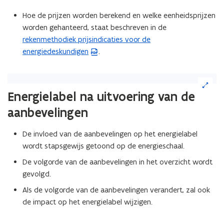
Hoe de prijzen worden berekend en welke eenheidsprijzen
worden gehanteerd, staat beschreven in de
rekenmethodiek prijsindicaties voor de
(
energiedeskundigen
.
P
D
F
(Klik
b
op
Energielabel na uitvoering van de
de
e
aanbevelingen
afbeelding
s
voor
t
een
De invloed van de aanbevelingen op het energielabel
a
vergrote
wordt stapsgewijs getoond op de energieschaal.
n
weergave)
d
De volgorde van de aanbevelingen in het overzicht wordt
o
gevolgd.
p
Als de volgorde van de aanbevelingen verandert, zal ook
e
de impact op het energielabel wijzigen.
n
t