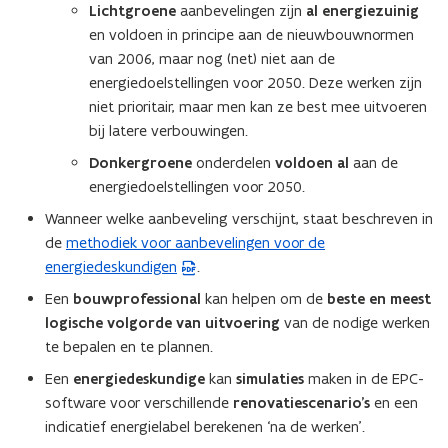
o
Lichtgroene
aanbevelingen zijn
al energiezuinig
p
en voldoen in principe aan de nieuwbouwnormen
e
van 2006, maar nog (net) niet aan de
n
energiedoelstellingen voor 2050. Deze werken zijn
t
niet prioritair, maar men kan ze best mee uitvoeren
i
bij latere verbouwingen.
n
Donkergroene
onderdelen
voldoen al
aan de
n
energiedoelstellingen voor 2050.
i
Wanneer welke aanbeveling verschijnt, staat beschreven in
e
de
methodiek voor aanbevelingen voor de
(
u
energiedeskundigen
.
P
w
D
v
Een
bouwprofessional
kan helpen om de
beste en meest
F
e
logische volgorde van uitvoering
van de nodige werken
b
n
te bepalen en te plannen.
e
s
Een
energiedeskundige
kan
simulaties
maken in de EPC-
s
t
software voor verschillende
renovatiescenario’s
en een
t
e
indicatief energielabel berekenen ‘na de werken’.
a
r