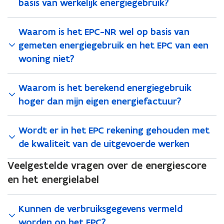
basis van werkelijk energiegebruik?
a
n
Waarom is het EPC-NR wel op basis van
d
gemeten energiegebruik en het EPC van een
o
woning niet?
p
e
n
Waarom is het berekend energiegebruik
t
hoger dan mijn eigen energiefactuur?
i
n
Wordt er in het EPC rekening gehouden met
n
de kwaliteit van de uitgevoerde werken
i
e
Veelgestelde vragen over de energiescore
u
en het energielabel
w
v
e
Kunnen de verbruiksgegevens vermeld
n
worden op het EPC?