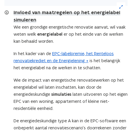
(Klik
i
op
n
Invloed van maatregelen op het energielabel
de
n
simuleren
afbeelding
i
Wie een grondige energetische renovatie aanvat, wil vaak
voor
e
een
weten welk
energielabel
er op het einde van de werken
vergrote
u
kan behaald worden.
weergave)
w
In het kader van de
EPC-labelpremie, het Renteloos
v
renovatiekrediet en de Energielening +
is het belangrijk
e
het energielabel na de werken in te schatten.
n
s
Wie de impact van energetische renovatiewerken op het
t
energielabel wil laten inschatten, kan door de
e
energiedeskundige
simulaties
laten uitvoeren op het eigen
r
EPC van een woning, appartement of kleine niet-
)
residentiële eenheid.
De energiedeskundige type A kan in de EPC-software een
onbeperkt aantal renovatiescenario’s doorrekenen zonder