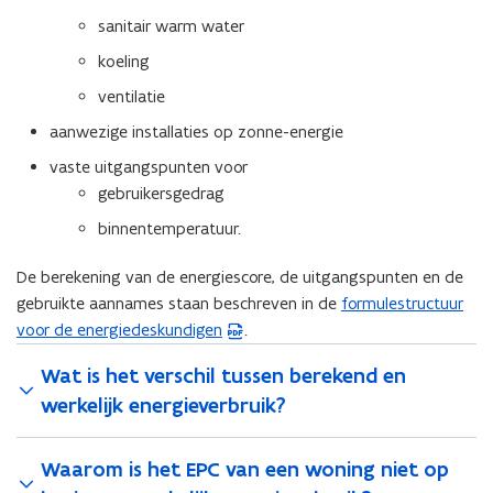
sanitair warm water
koeling
ventilatie
aanwezige installaties op zonne-energie
vaste uitgangspunten voor
gebruikersgedrag
binnentemperatuur.
De berekening van de energiescore, de uitgangspunten en de
gebruikte aannames staan beschreven in de
formulestructuur
(
voor de energiedeskundigen
.
P
D
Wat is het verschil tussen berekend en
F
werkelijk energieverbruik?
b
e
s
Waarom is het EPC van een woning niet op
t