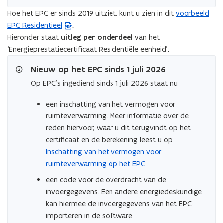
Hoe het EPC er sinds 2019 uitziet, kunt u zien in dit
voorbeeld
(
EPC Residentieel
.
P
Hieronder staat
uitleg per onderdeel
van het
D
‘Energieprestatiecertificaat Residentiële eenheid’.
F
b
Nieuw op het EPC sinds 1 juli 2026
e
Op EPC’s ingediend sinds 1 juli 2026 staat nu
s
t
een inschatting van het vermogen voor
a
ruimteverwarming. Meer informatie over de
n
reden hiervoor, waar u dit terugvindt op het
d
certificaat en de berekening leest u op
o
Inschatting van het vermogen voor
p
ruimteverwarming op het EPC
.
e
een code voor de overdracht van de
n
invoergegevens. Een andere energiedeskundige
t
kan hiermee de invoergegevens van het EPC
i
importeren in de software.
n