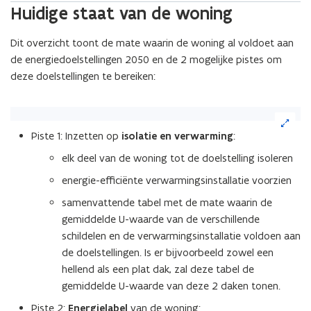
Huidige staat van de woning
Dit overzicht toont de mate waarin de woning al voldoet aan
de energiedoelstellingen 2050 en de 2 mogelijke pistes om
deze doelstellingen te bereiken:
(Klik
op
Piste 1: Inzetten op
isolatie en verwarming
:
de
afbeelding
elk deel van de woning tot de doelstelling isoleren
voor
energie-efficiënte verwarmingsinstallatie voorzien
een
vergrote
samenvattende tabel met de mate waarin de
weergave)
gemiddelde U-waarde van de verschillende
schildelen en de verwarmingsinstallatie voldoen aan
de doelstellingen. Is er bijvoorbeeld zowel een
hellend als een plat dak, zal deze tabel de
gemiddelde U-waarde van deze 2 daken tonen.
Piste 2:
Energielabel
van de woning: