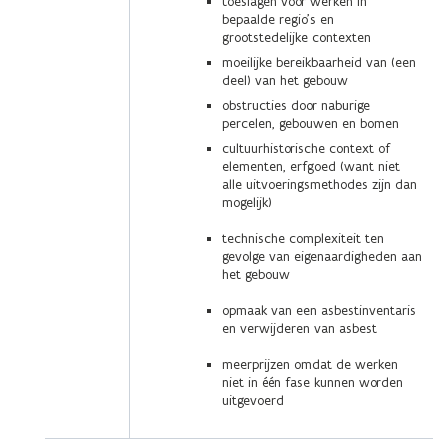
toeslagen voor werken in
bepaalde regio’s en
grootstedelijke contexten
moeilijke bereikbaarheid van (een
deel) van het gebouw
obstructies door naburige
percelen, gebouwen en bomen
cultuurhistorische context of
elementen, erfgoed (want niet
alle uitvoeringsmethodes zijn dan
mogelijk)
technische complexiteit ten
gevolge van eigenaardigheden aan
het gebouw
opmaak van een asbestinventaris
en verwijderen van asbest
meerprijzen omdat de werken
niet in één fase kunnen worden
uitgevoerd