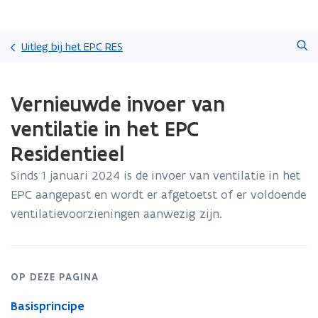
Overslaan
Zoeken
en
Uitleg bij het EPC RES
naar
de
Gedaan
inhoud
Vernieuwde invoer van
met
gaan
laden.
ventilatie in het EPC
U
bevindt
Residentieel
zich
op:
Sinds 1 januari 2024 is de invoer van ventilatie in het
Vernieuwde
EPC aangepast en wordt er afgetoetst of er voldoende
invoer
ventilatievoorzieningen aanwezig zijn.
van
ventilatie
in
het
EPC
OP DEZE PAGINA
Residentieel
Basisprincipe