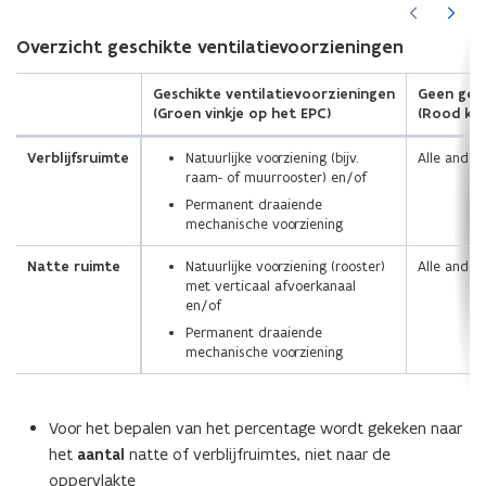
(Scroll
(Scroll
links)
rechts)
Overzicht geschikte ventilatievoorzieningen
Geschikte ventilatievoorzieningen
Geen gesc
(Groen vinkje op het EPC)
(Rood kru
Verblijfsruimte
Natuurlijke voorziening (bijv.
Alle andere
raam- of muurrooster) en/of
Permanent draaiende
mechanische voorziening
Natte ruimte
Natuurlijke voorziening (rooster)
Alle andere
met verticaal afvoerkanaal
en/of
Permanent draaiende
mechanische voorziening
Voor het bepalen van het percentage wordt gekeken naar
het
aantal
natte of verblijfruimtes, niet naar de
oppervlakte