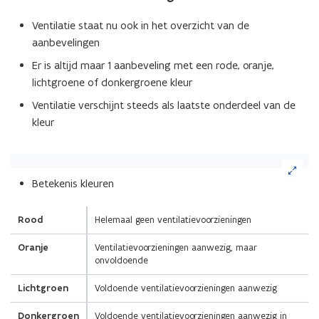
Ventilatie staat nu ook in het overzicht van de
aanbevelingen
Er is altijd maar 1 aanbeveling met een rode, oranje,
lichtgroene of donkergroene kleur
Ventilatie verschijnt steeds als laatste onderdeel van de
kleur
(Klik
op
(Scroll
(Scroll
Betekenis kleuren
de
links)
rechts)
afbeelding
voor
Rood
Helemaal geen ventilatievoorzieningen
een
Oranje
Ventilatievoorzieningen aanwezig, maar
vergrote
onvoldoende
weergave)
Lichtgroen
Voldoende ventilatievoorzieningen aanwezig
Donkergroen
Voldoende ventilatievoorzieningen aanwezig in