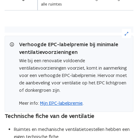
alle ruimtes
(Klik
op
de
Verhoogde EPC-labelpremie bij minimale
afbeelding
ventilatievoorzieningen
voor
Wie bij een renovatie voldoende
een
ventilatievoorzieningen voorziet, komt in aanmerking
vergrote
weergave)
voor een verhoogde EPC-labelpremie. Hiervoor moet
de aanbeveling voor ventilatie op het EPC lichtgroen
of donkergroen zijn.
Meer info:
Mijn EPC-labelpremie
.
Technische fiche van de ventilatie
Ruimtes en mechanische ventilatietoestellen hebben een
eigen technische fiche.