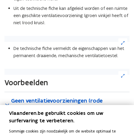
Uit de technische fiche kan afgeleid worden of een ruimte
een geschikte ventilatievoorziening (groen vinkje) heeft of
niet (rood kruis).
(Klik
op
De technische fiche vermeldt de eigenschappen van het
de
permanent draaiende, mechanische ventilatietoestel.
afbeelding
voor
een
(Klik
vergrote
op
Voorbeelden
weergave)
de
afbeelding
voor
Geen ventilatievoorzieningen (rode
een
aanbeveling)
vergrote
Vlaanderen.be gebruikt cookies om uw
weergave)
surfervaring te verbeteren.
Onvoldoende ventilatievoorzieningen (oranje
Sommige cookies zijn noodzakelijk om de website optimaal te