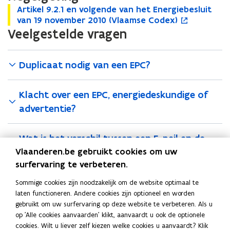
A
Artikel 9.2.1 en volgende van het Energiebesluit
A
o
r
van 19 november 2010 (Vlaamse Codex)
r
p
t
Veelgestelde vragen
t
e
i
i
n
k
k
t
e
e
i
Duplicaat nodig van een EPC?
l
l
n
9
9
n
Klacht over een EPC, energiedeskundige of
.
.
i
2
2
e
advertentie?
.
.
u
1
1
w
Wat is het verschil tussen een E-peil en de
e
e
v
n
n
e
Vlaanderen.be gebruikt cookies om uw
score op een EPC?
v
v
n
surfervaring te verbeteren.
o
o
s
l
l
t
Sommige cookies zijn noodzakelijk om de website optimaal te
Deel deze pagina
g
g
e
laten functioneren. Andere cookies zijn optioneel en worden
e
e
r
gebruikt om uw surfervaring op deze website te verbeteren. Als u
F
L
K
n
n
op 'Alle cookies aanvaarden' klikt, aanvaardt u ook de optionele
a
i
o
d
d
cookies. Wilt u liever zelf kiezen welke cookies u aanvaardt? Klik
c
n
p