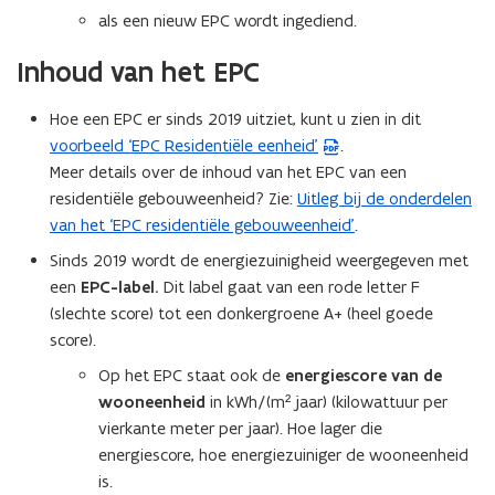
als een nieuw EPC wordt ingediend.
Inhoud van het EPC
Hoe een EPC er
sinds 2019 uitziet, kunt u zien in dit
voorbeeld ‘EPC Residentiële eenheid’
.
(
Meer details over de inhoud van het EPC van een
P
residentiële gebouweenheid? Zie:
Uitleg bij de onderdelen
D
van het ‘EPC residentiële gebouweenheid’
.
F
b
Sinds 2019 wordt de energiezuinigheid weergegeven met
e
een
EPC-label.
Dit label gaat van een rode letter F
s
(slechte score) tot een donkergroene A+ (heel goede
t
score).
a
Op het EPC staat ook de
energiescore van de
n
wooneenheid
in kWh/(m² jaar) (kilowattuur per
d
vierkante meter per jaar). Hoe lager die
o
energiescore, hoe energiezuiniger de wooneenheid
p
is.
e