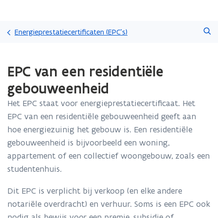
Overslaan
Zoeken
en
Energieprestatiecertificaten (EPC's)
naar
de
Gedaan
inhoud
EPC van een residentiële
met
gaan
laden.
gebouweenheid
U
bevindt
Het EPC staat voor energieprestatiecertificaat. Het
zich
EPC van een residentiële gebouweenheid geeft aan
op:
EPC
hoe energiezuinig het gebouw is. Een residentiële
van
gebouweenheid is bijvoorbeeld een woning,
een
appartement of een collectief woongebouw, zoals een
residentiële
studentenhuis.
gebouweenheid
Dit EPC is verplicht bij verkoop (en elke andere
notariële overdracht) en verhuur. Soms is een EPC ook
nodig als bewijs voor een premie, subsidie of