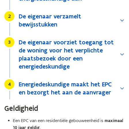
De eigenaar verzamelt
Stap
2
bewijsstukken
De eigenaar voorziet toegang tot
Stap
3
de woning voor het verplichte
plaatsbezoek door een
energiedeskundige
Energiedeskundige maakt het EPC
Stap
4
en bezorgt het aan de aanvrager
Geldigheid
Een EPC van een residentiële gebouweenheid is
maximaal
10 jaar geldig
.