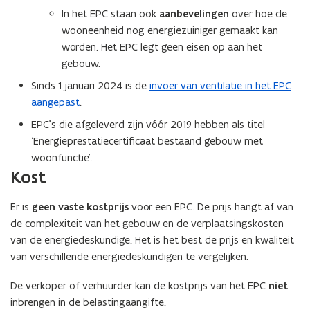
In het EPC staan ook
aanbevelingen
over hoe de
n
wooneenheid nog energiezuiniger gemaakt kan
t
worden. Het EPC legt geen eisen op aan het
i
gebouw.
n
n
Sinds 1 januari 2024 is de
invoer van ventilatie in het EPC
i
aangepast
.
e
EPC’s die afgeleverd zijn vóór 2019 hebben als titel
u
‘Energieprestatiecertificaat bestaand gebouw met
w
woonfunctie’.
v
Kost
e
n
Er is
geen vaste kostprijs
voor een EPC. De prijs hangt af van
s
de complexiteit van het gebouw en de verplaatsingskosten
t
van de energiedeskundige. Het is het best de prijs en kwaliteit
e
van verschillende energiedeskundigen te vergelijken.
r
)
De verkoper of verhuurder kan de kostprijs van het EPC
niet
inbrengen in de belastingaangifte.