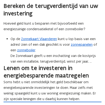
i
e
r
e
z
Bereken de terugverdientijd van uw
e
e
e
n
e
n
n
investering
o
n
o
p
p
u
Hoeveel geld kunt u besparen met bijvoorbeeld een
u
w
energiezuinige condensatieketel of een zonneboiler?
w
e
e
n
Op de
Zonnekaart Vlaanderen
kunt u (op basis van een
n
e
adres) zien of een dak geschikt is voor
zonnepanelen
of
e
r
een
zonneboiler
.
r
g
De Zonnekaart geeft u een inschatting van de kostprijs
g
i
i
van een installatie, terugverdientijd, winst per jaar, …
e
e
v
Lenen om te investeren in
v
e
energiebesparende maatregelen
e
r
r
b
Soms hebt u niet onmiddellijk het geld beschikbaar om
b
r
energiebesparende investeringen te doen. Maar zelfs met
r
u
weinig spaargeld kunt u uw woning energiezuinig maken. Er
u
i
zijn speciale leningen die u daarbij kunnen helpen.
i
k
L