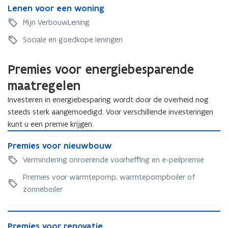
k
L
Lenen voor een woning
e
e
n
Mijn VerbouwLening
n
e
e
Sociale en goedkope leningen
n
n
v
v
o
Premies voor energiebesparende
o
o
o
maatregelen
r
r
e
Investeren in energiebesparing wordt door de overheid nog
e
e
steeds sterk aangemoedigd. Voor verschillende investeringen
e
n
kunt u een premie krijgen.
n
w
w
P
o
P
Premies voor nieuwbouw
o
r
n
r
n
e
i
Vermindering onroerende voorheffing en e-peilpremie
e
i
m
n
m
Premies voor warmtepomp, warmtepompboiler of
n
i
g
i
g
e
zonneboiler
e
s
s
v
P
v
o
P
Premies voor renovatie
r