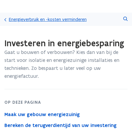
Overslaan
Zoeken
en
Energieverbruik en -kosten verminderen
naar
de
Gedaan
inhoud
Investeren in energiebesparing
met
gaan
laden.
Gaat u bouwen of verbouwen? Kies dan van bij de
U
bevindt
start voor isolatie en energiezuinige installaties en
zich
technieken. Zo bespaart u later veel op uw
op:
energiefactuur.
Investeren
in
energiebesparing
OP DEZE PAGINA
Maak uw gebouw energiezuinig
Bereken de terugverdientijd van uw investering