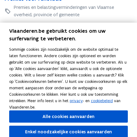
o
o
r
e
Premies en belastingverminderingen van Vlaamse
o
r
e
m
r
overheid, provincie of gemeente
n
m
i
n
i
i
e
Zoek uw premie online
i
e
e
Vlaanderen.be gebruikt cookies om uw
s
e
u
s
v
surfervaring te verbeteren.
u
w
Publicaties
v
o
w
b
o
Sommige cookies zijn noodzakelijk om de website optimaal te
B
o
BENOveren: wat, waarom en hoe?
B
b
o
o
laten functioneren. Andere cookies zijn optioneel en worden
E
r
E
o
Brochure • september 2022
u
r
gebruikt om uw surfervaring op deze website te verbeteren. Als u
N
r
N
u
w
r
op 'Alle cookies aanvaarden' klikt, aanvaardt u ook de optionele
O
e
O
w
e
cookies. Wilt u liever zelf kiezen welke cookies u aanvaardt? Klik
v
n
v
Deel deze pagina
n
op 'Cookievoorkeuren beheren'. U kunt uw cookievoorkeuren op elk
e
o
e
o
moment aanpassen door onderaan de webpagina op
F
L
K
r
v
r
v
Cookievoorkeuren te klikken. Hier kunt u ook uw toestemming
e
a
e
a
i
o
a
intrekken. Meer info leest u in het
privacy
- en
cookiebeleid
van
n
t
n
c
n
p
t
Vlaanderen.be.
:
i
:
e
k
i
i
Ook interessant
w
e
w
Alle cookies aanvaarden
b
e
e
e
a
a
E
Energieverbruik en -kosten verminderen
E
o
d
e
t
t
n
E
Ecocheques
n
E
Enkel noodzakelijke cookies aanvaarden
o
i
r
,
,
e
c
M
Milieuvriendelijke voertuigen
e
c
M