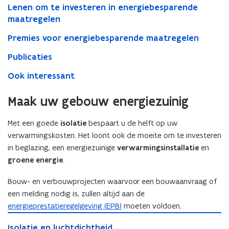
Lenen om te investeren in energiebesparende
maatregelen
Premies voor energiebesparende maatregelen
Publicaties
Ook interessant
Maak uw gebouw energiezuinig
Met een goede
isolatie
bespaart u de helft op uw
verwarmingskosten. Het loont ook de moeite om te investeren
in beglazing, een energiezuinige
verwarmingsinstallatie
en
groene energie
.
Bouw- en verbouwprojecten waarvoor een bouwaanvraag of
een melding nodig is, zullen altijd aan de
energieprestatieregelgeving (EPB)
moeten voldoen.
I
I
Isolatie en luchtdichtheid
s