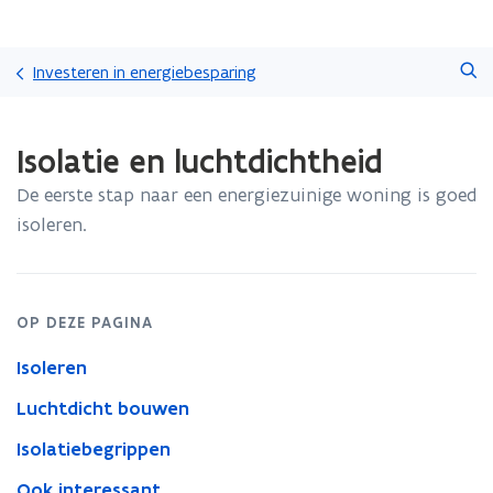
Overslaan
Zoeken
en
Investeren in energiebesparing
naar
de
Gedaan
inhoud
Isolatie en luchtdichtheid
met
gaan
laden.
De eerste stap naar een energiezuinige woning is goed
U
bevindt
isoleren.
zich
op:
Isolatie
en
OP DEZE PAGINA
luchtdichtheid
Isoleren
Luchtdicht bouwen
Isolatiebegrippen
Ook interessant