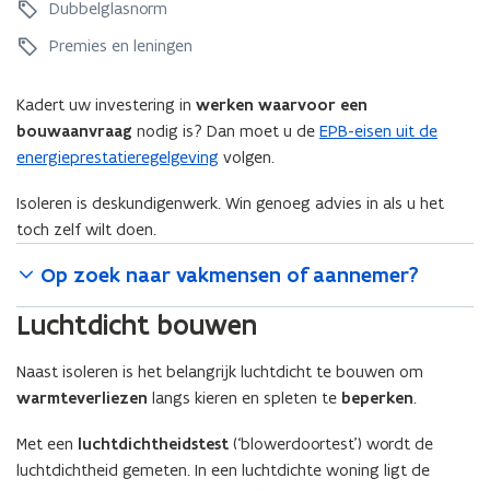
e
g
Dubbelglasnorm
l
a
g
l
a
t
l
Premies en leningen
a
t
i
a
z
i
e
z
i
e
Kadert uw investering in
werken waarvoor een
i
n
bouwaanvraag
nodig is? Dan moet u de
EPB-eisen uit de
n
g
energieprestatieregelgeving
volgen.
g
Isoleren is deskundigenwerk. Win genoeg advies in als u het
toch zelf wilt doen.
Op zoek naar vakmensen of aannemer?
Luchtdicht bouwen
Naast isoleren is het belangrijk luchtdicht te bouwen om
warmteverliezen
langs kieren en spleten te
beperken
.
Met een
luchtdichtheidstest
(‘blowerdoortest’) wordt de
luchtdichtheid gemeten. In een luchtdichte woning ligt de