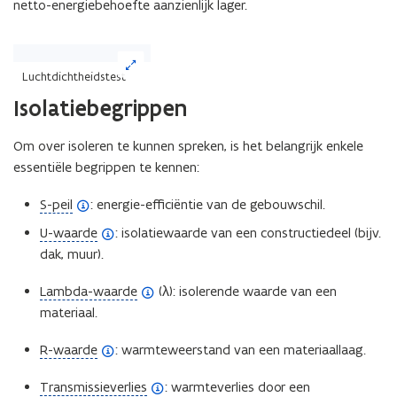
netto-energiebehoefte aanzienlijk lager.
(Klik
op
Luchtdichtheidstest
de
Isolatiebegrippen
afbeelding
voor
een
Om over isoleren te kunnen spreken, is het belangrijk enkele
vergrote
essentiële begrippen te kennen:
weergave)
(
S-peil
: energie-efficiëntie van de gebouwschil.
o
(
U-waarde
: isolatiewaarde van een constructiedeel (bijv.
p
o
dak, muur).
e
p
n
(
Lambda-waarde
(λ): isolerende waarde van een
e
d
o
materiaal.
n
e
p
d
(
R-waarde
: warmteweerstand van een materiaallaag.
f
e
e
o
i
n
f
(
Transmissieverlies
: warmteverlies door een
p
n
d