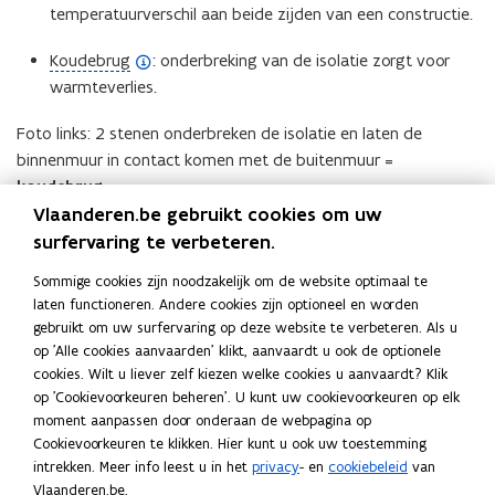
i
o
temperatuurverschil aan beide zijden van een constructie.
e
i
e
n
p
n
t
f
i
(
Koudebrug
: onderbreking van de isolatie zorgt voor
e
d
i
i
t
o
warmteverlies.
n
e
e
n
i
p
d
f
)
i
Foto links: 2 stenen onderbreken de isolatie en laten de
e
e
e
i
t
binnenmuur in contact komen met de buitenmuur =
)
n
f
n
i
koudebrug
.
d
i
i
e
Vlaanderen.be gebruikt cookies om uw
e
n
t
Foto rechts: dakisolatie en muurisolatie sluiten aan zonder
)
surfervaring te verbeteren.
f
i
i
onderbreking =
koudebrug vermeden
.
i
t
Sommige cookies zijn noodzakelijk om de website optimaal te
e
n
i
laten functioneren. Andere cookies zijn optioneel en worden
)
(Klik
i
gebruikt om uw surfervaring op deze website te verbeteren. Als u
e
op
t
op 'Alle cookies aanvaarden' klikt, aanvaardt u ook de optionele
)
de
cookies. Wilt u liever zelf kiezen welke cookies u aanvaardt? Klik
i
Deel deze pagina
afbeelding
op 'Cookievoorkeuren beheren'. U kunt uw cookievoorkeuren op elk
e
voor
moment aanpassen door onderaan de webpagina op
F
L
K
)
een
Cookievoorkeuren te klikken. Hier kunt u ook uw toestemming
a
i
o
vergrote
intrekken. Meer info leest u in het
privacy
- en
cookiebeleid
van
c
n
p
weergave)
Vlaanderen.be.