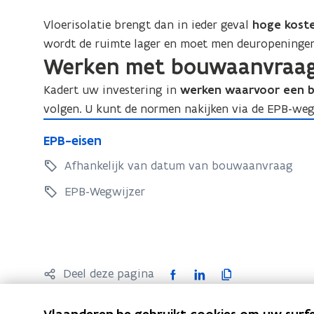
Vloerisolatie brengt dan in ieder geval
hoge kost
wordt de ruimte lager en moet men deuropeninge
Werken met bouwaanvraag
Kadert uw investering in
werken waarvoor een b
volgen. U kunt de normen nakijken via de EPB-weg
E
E
EPB-eisen
P
P
B
Afhankelijk van datum van bouwaanvraag
B
-
-
EPB-Wegwijzer
e
e
i
i
s
s
e
e
F
L
K
n
Deel deze pagina
n
a
i
o
c
n
p