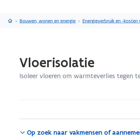
Vlaanderen.be
Bouwen, wonen en energie
Gedaan
Vloerisolatie
met
laden.
Isoleer vloeren om warmteverlies tegen t
U
bevindt
zich
op:
Vloerisolatie
Op zoek naar vakmensen of aanneme