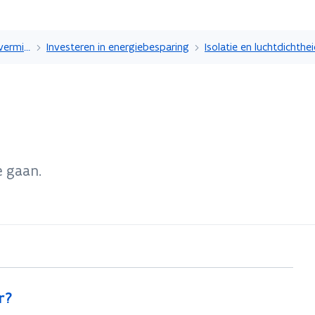
Overslaan
en
Energieverbruik en -kosten verminderen
Investeren in energiebesparing
Isolatie en luchtdichthe
naar
de
inhoud
gaan
e gaan.
r?