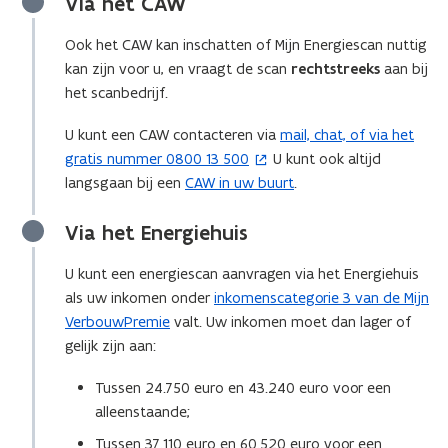
Via het CAW
n
s
Ook het CAW kan inschatten of Mijn Energiescan nuttig
t
kan zijn voor u, en vraagt de scan
rechtstreeks
aan bij
e
het scanbedrijf.
r
)
U kunt een CAW contacteren via
mail, chat, of via het
(
gratis nummer 0800 13 500
U kunt ook altijd
o
langsgaan bij een
CAW in uw buurt
.
p
e
Via het Energiehuis
n
t
U kunt een energiescan aanvragen via het Energiehuis
i
als uw inkomen onder
inkomenscategorie 3 van de Mijn
n
VerbouwPremie
valt. Uw inkomen moet dan lager of
n
gelijk zijn aan:
i
e
Tussen 24.750 euro en 43.240 euro voor een
u
alleenstaande;
w
Tussen 37.110 euro en 60.520 euro voor een
v