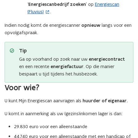
‘
Energiescanbedrijf zoeken
’ op
Energiescan
(
(Fluvius)
.
o
p
Indien nodig komt de energiescanner
opnieuw
langs voor een
e
opvolgafspraak.
n
t
i
Tip
n
Ga op voorhand op zoek naar uw
energiecontract
n
en een recente
energiefactuur
. Op die manier
i
bespaart u tijd tijdens het huisbezoek.
e
Voor wie?
u
w
U kunt Mijn Energiescan aanvragen als
huurder of eigenaar.
v
e
U komt in aanmerking als uw (gezins)inkomen lager is dan:
n
s
29.830 euro voor een alleenstaande
t
44.740 euro voor een alleenstaande met een handicap of
e