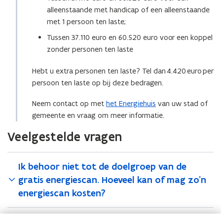
alleenstaande met handicap of een alleenstaande
e
met 1 persoon ten laste;
n
s
Tussen 37.110 euro en 60.520 euro voor een koppel
t
zonder personen ten laste
e
Hebt u extra personen ten laste? Tel dan 4.420 euro per
r
persoon ten laste op bij deze bedragen.
)
Neem contact op met
het Energiehuis
van uw stad of
gemeente en vraag om meer informatie.
Veelgestelde vragen
Ik behoor niet tot de doelgroep van de
gratis energiescan. Hoeveel kan of mag zo'n
energiescan kosten?