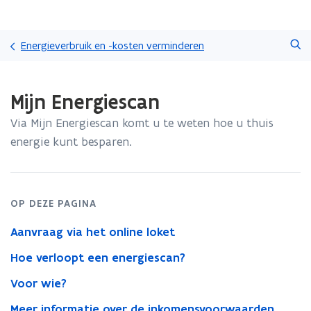
Overslaan
Zoeken
en
Energieverbruik en -kosten verminderen
naar
de
Gedaan
inhoud
Mijn Energiescan
met
gaan
laden.
Via Mijn Energiescan komt u te weten hoe u thuis
U
bevindt
energie kunt besparen.
zich
op:
Mijn
Energiescan
OP DEZE PAGINA
Aanvraag via het online loket
Hoe verloopt een energiescan?
Voor wie?
Meer informatie over de inkomensvoorwaarden