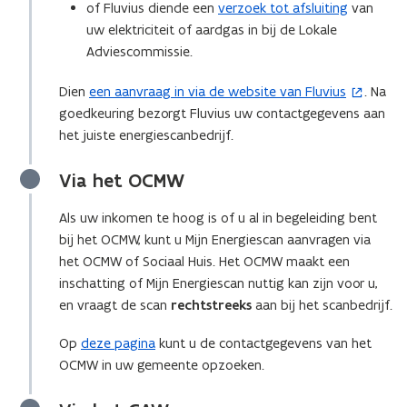
of Fluvius diende een
verzoek tot afsluiting
van
e
uw elektriciteit of aardgas in bij de Lokale
n
Adviescommissie.
s
t
Dien
een aanvraag in via de website van Fluvius
. Na
(
e
goedkeuring bezorgt Fluvius uw contactgegevens aan
o
r
het juiste energiescanbedrijf.
p
)
e
Via het OCMW
n
t
Als uw inkomen te hoog is of u al in begeleiding bent
i
bij het OCMW, kunt u Mijn Energiescan aanvragen via
n
het OCMW of Sociaal Huis. Het OCMW maakt een
n
inschatting of Mijn Energiescan nuttig kan zijn voor u,
i
en vraagt de scan
rechtstreeks
aan bij het scanbedrijf.
e
u
Op
deze pagina
kunt u de contactgegevens van het
w
OCMW in uw gemeente opzoeken.
v
e