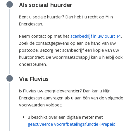
Als sociaal huurder
Bent u sociale huurder? Dan hebt u recht op Mijn
Energiescan.
Neem contact op met het
scanbedrijf in uw buurt
.
(
Zoek de contactgegevens op aan de hand van uw
o
postcode. Bezorg het scanbedrijf een kopie van uw
p
huurcontract. De woonmaatschappij kan u hierbij ook
e
ondersteunen.
n
t
Via Fluvius
i
n
Is Fluvius uw energieleverancier? Dan kan u Mijn
n
Energiescan aanvragen als u aan één van de volgende
i
voorwaarden voldoet:
e
u
u beschikt over een digitale meter met
w
geactiveerde voorafbetalingsfunctie (Prepaid
v