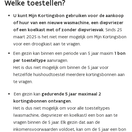
(Scroll
(Scroll
(Scroll
(Scroll
(Scroll
(Scroll
(Scroll
(Scroll
Welke toestellen?
links)
rechts)
links)
rechts)
links)
rechts)
links)
rechts)
U kunt Mijn Kortingsbon gebruiken voor de aankoop
of huur van een nieuwe wasmachine, een diepvriezer
of een koelkast met of zonder diepvriesvak
. Sinds 25
maart 2025 is het niet meer mogelijk om Mijn Kortingsbon
voor een droogkast aan te vragen.
Een gezin kan binnen een periode van 5 jaar maxim
1 bon
per toesteltype
aanvragen.
Het is dus niet mogelijk om binnen de 5 jaar voor
hetzelfde huishoudtoestel meerdere kortingsbonnen aan
te vragen.
Een gezin kan
gedurende 5 jaar maximaal 2
kortingsbonnen ontvangen.
Het is dus niet mogelijk om voor alle toesteltypes
(wasmachine, diepvriezer en koelkast) een bon aan te
vragen binnen de 5 jaar. Elk gezin dat aan de
inkomensvoorwaarden voldoet, kan om de 5 jaar een bon