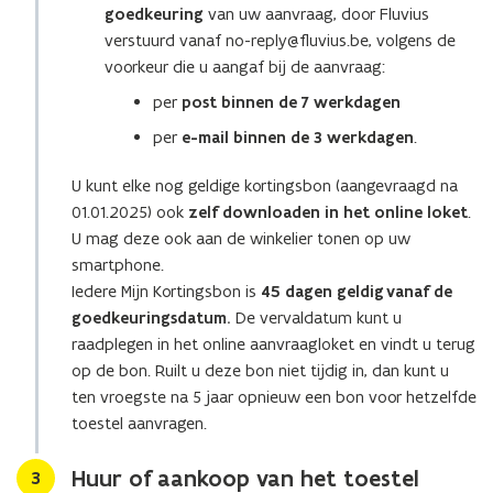
goedkeuring
van uw aanvraag, door Fluvius
t
verstuurd vanaf no-reply@fluvius.be, volgens de
e
voorkeur die u aangaf bij de aanvraag:
r
)
per
post binnen de 7 werkdagen
per
e-mail binnen de 3 werkdagen
.
U kunt elke nog geldige kortingsbon (aangevraagd na
01.01.2025) ook
zelf downloaden
in het online loket
.
U mag deze ook aan de winkelier tonen op uw
smartphone.
Iedere Mijn Kortingsbon is
45 dagen geldig vanaf de
goedkeuringsdatum.
De vervaldatum kunt u
raadplegen in het online aanvraagloket en vindt u terug
op de bon. Ruilt u deze bon niet tijdig in, dan kunt u
ten vroegste na 5 jaar opnieuw een bon voor hetzelfde
toestel aanvragen.
Huur of aankoop van het toestel
Stap
3