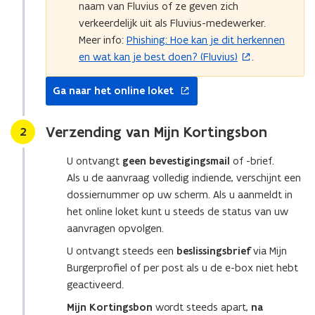
naam van Fluvius of ze geven zich
verkeerdelijk uit als Fluvius-medewerker.
Meer info:
Phishing: Hoe kan je dit herkennen
(
en wat kan je best doen? (Fluvius)
.
o
p
opent
Ga naar het online loket
e
in
n
nieuw
t
venster
Verzending van Mijn Kortingsbon
Stap
2
i
n
U ontvangt
geen bevestigingsmail
of -brief.
n
Als u de aanvraag volledig indiende, verschijnt een
i
dossiernummer op uw scherm. Als u aanmeldt in
e
het online loket kunt u steeds de status van uw
u
aanvragen opvolgen.
w
U ontvangt steeds een
beslissingsbrief
via Mijn
v
Burgerprofiel of per post als u de e-box niet hebt
e
geactiveerd.
n
Mijn Kortingsbon
wordt steeds apart,
na
s