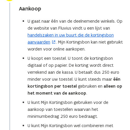
Aankoop
U gaat naar één van de deelnemende winkels. Op
de website van Fluvius vindt u een lijst van
handelszaken in uw buurt die de kortingsbon
(
aanvaarden
. Mijn Kortingsbon kan niet gebruikt
o
worden voor online aankopen.
p
e
U koopt een toestel. U toont de kortingsbon
n
digitaal of op papier. De korting wordt direct
t
verrekend aan de kassa. U betaalt dus 250 euro
i
minder voor uw toestel. U kunt steeds maar
één
n
kortingsbon per toestel
gebruiken en
alleen op
n
het moment van de aankoop
.
i
U kunt Mijn Kortingsbon gebruiken voor de
e
aankoop van toestellen waarvan het
u
minimumbedrag 250 euro bedraagt.
w
U kunt Mijn Kortingsbon wel combineren met
v