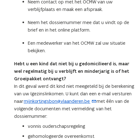
Neem contact op met het OCMW van uw
verblijfplaats en maak een afspraak.
Neem het dossiernummer mee dat u vindt op de
brief en in het online platform.
Een medewerker van het OCMW zal uw situatie
bekijken.
Hebt u een kind dat niet bij u gedomicilieerd is, maar
wel regelmatig bij u verblijft en minderjarig is of het
Groeipakket ontvangt?
In dit geval werd dit kind niet meegeteld bij de berekening
van uw (gezins)inkomen. U kunt dan een e-mail versturen
naar
mijnkortingsbon@vlaanderen.be
met één van de
(
volgende documenten met vermelding van het
o
dossiernummer:
p
e
vonnis ouderschapsregeling
n
gehomologeerde overeenkomst
t