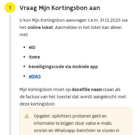
Vraag Mijn Kortingsbon aan
Stap
1
U kon Mijn Kortingsbon aanvragen t.e.m. 31.12.2025 via
het
online loket
. Aanmelden in het loket kan alleen
met
eID
itsme
beveiligingscode via mobiele app
eIDAS
Mijn kortingsbon moet op
dezelfde naam
staan als
de factuur van het toestel dat wordt aangekocht met
deze kortingsbon.
Opgelet: oplichters proberen geld en
informatie te krijgen door valse e-mails,
sms’en en Whatsapp-berichten te sturen in