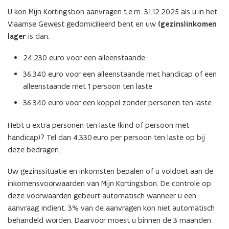
t
U kon Mijn Kortingsbon aanvragen t.e.m. 31.12.2025 als u in het
i
Vlaamse Gewest gedomicilieerd bent en uw
(gezins)inkomen
n
lager
is dan:
n
i
24.230 euro voor een alleenstaande
e
36.340 euro voor een alleenstaande met handicap of een
u
alleenstaande met 1 persoon ten laste
w
v
36.340 euro voor een koppel zonder personen ten laste.
e
n
Hebt u extra personen ten laste (kind of persoon met
s
handicap)? Tel dan 4.330 euro per persoon ten laste op bij
t
deze bedragen.
e
Uw gezinssituatie en inkomsten bepalen of u voldoet aan de
r
inkomensvoorwaarden van Mijn Kortingsbon. De controle op
)
deze voorwaarden gebeurt automatisch wanneer u een
aanvraag indient. 3% van de aanvragen kon niet automatisch
behandeld worden. Daarvoor moest u binnen de 3 maanden