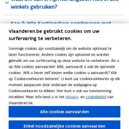
a
winkels gebruiken?
t
i
Kan ik Mijn Kortingsbon combineren met
e
Ecocheques?
Vlaanderen.be gebruikt cookies om uw
)
surfervaring te verbeteren.
Komt een koel-vriescombinatie of was-
Sommige cookies zijn noodzakelijk om de website optimaal te
droogcombinatie ook in aanmerking?
laten functioneren. Andere cookies zijn optioneel en worden
gebruikt om uw surfervaring op deze website te verbeteren. Als u
op 'Alle cookies aanvaarden' klikt, aanvaardt u ook de optionele
cookies. Wilt u liever zelf kiezen welke cookies u aanvaardt? Klik
Deel deze pagina
op 'Cookievoorkeuren beheren'. U kunt uw cookievoorkeuren op elk
moment aanpassen door onderaan de webpagina op
F
L
K
Cookievoorkeuren te klikken. Hier kunt u ook uw toestemming
a
i
o
intrekken. Meer info leest u in het
privacy
- en
cookiebeleid
van
c
n
p
Vlaanderen.be.
e
k
i
Ook interessant
Alle cookies aanvaarden
b
e
e
E
Energieverbruik en -kosten verminderen
E
o
d
e
n
P
Privacyverklaring van het
n
P
Enkel noodzakelijke cookies aanvaarden
o
i
r