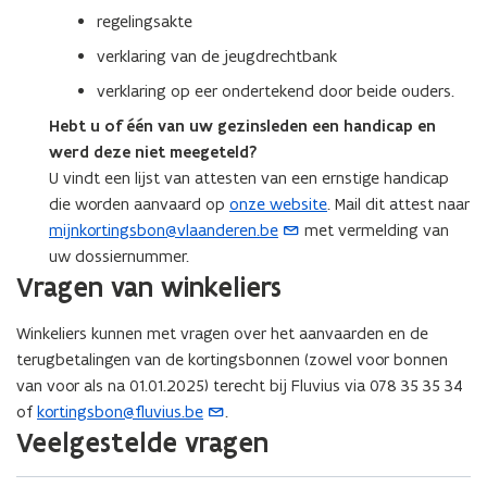
regelingsakte
i
n
verklaring van de jeugdrechtbank
u
verklaring op eer ondertekend door beide ouders.
w
Hebt u of één van uw gezinsleden een handicap en
e
werd deze niet meegeteld?
-
U vindt een lijst van attesten van een ernstige handicap
m
die worden aanvaard op
onze website
. Mail dit attest naar
a
mijnkortingsbon@vlaanderen.be
met vermelding van
(
i
uw dossiernummer.
o
l
Vragen van winkeliers
p
a
e
p
Winkeliers kunnen met vragen over het aanvaarden en de
n
p
terugbetalingen van de kortingsbonnen (zowel voor bonnen
t
l
van voor als na 01.01.2025) terecht bij Fluvius via 078 35 35 34
i
i
of
kortingsbon@fluvius.be
.​​​​
(
n
c
Veelgestelde vragen
o
u
a
p
w
t