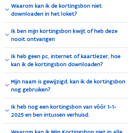
e
e
i
Waarom kan ik de kortingsbon niet
n
-
e
downloaden in het loket?
t
m
)
i
a
n
i
Ik ben mijn kortingsbon kwijt of heb deze
u
l
nooit ontvangen
w
a
e
p
Ik heb geen pc, internet of kaartlezer, hoe
-
p
kan ik de kortingsbon downloaden?
m
l
a
i
i
c
Mijn naam is gewijzigd, kan ik de kortingsbon
l
a
nog gebruiken?
a
t
p
i
Ik heb nog een kortingsbon van vóór 1-1-
p
e
2025 en ben intussen verhuisd.
l
)
i
c
Waarom kan ik Mijn Kortingsbon niet in alle