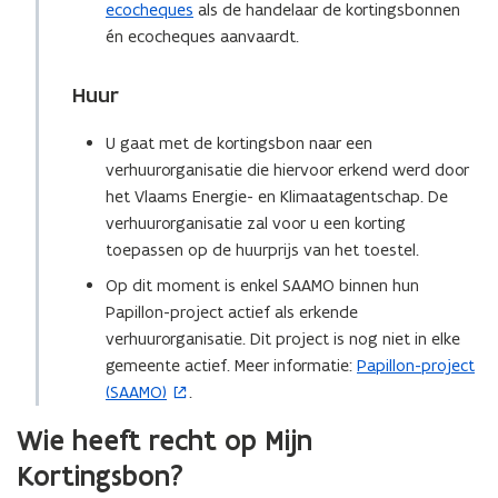
ecocheques
als de handelaar de kortingsbonnen
e
én ecocheques aanvaardt.
n
s
t
Huur
e
U gaat met de kortingsbon naar een
r
verhuurorganisatie die hiervoor erkend werd door
)
het Vlaams Energie- en Klimaatagentschap. De
verhuurorganisatie zal voor u een korting
toepassen op de huurprijs van het toestel.
Op dit moment is enkel SAAMO binnen hun
Papillon-project actief als erkende
verhuurorganisatie. Dit project is nog niet in elke
gemeente actief. Meer informatie:
Papillon-project
(
(SAAMO)
.
o
p
Wie heeft recht op Mijn
e
Kortingsbon?
n