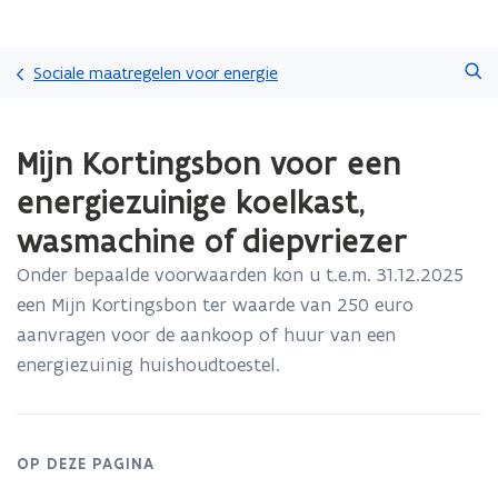
Overslaan
Zoeken
en
Sociale maatregelen voor energie
naar
de
Gedaan
inhoud
Mijn Kortingsbon voor een
met
gaan
laden.
energiezuinige koelkast,
U
bevindt
wasmachine of diepvriezer
zich
op:
Onder bepaalde voorwaarden kon u t.e.m. 31.12.2025
Mijn
een Mijn Kortingsbon ter waarde van 250 euro
Kortingsbon
aanvragen voor de aankoop of huur van een
voor
energiezuinig huishoudtoestel.
een
energiezuinige
koelkast,
wasmachine
of
OP DEZE PAGINA
diepvriezer