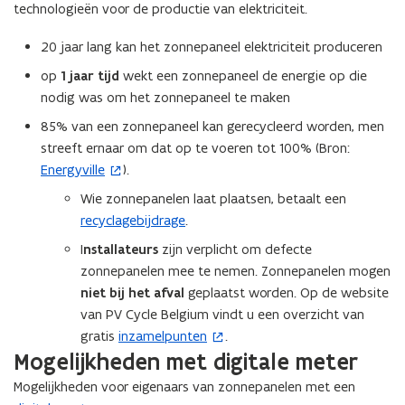
n
n
technologieën voor de productie van elektriciteit.
a
n
n
a
n
e
a
a
20 jaar lang kan het zonnepaneel elektriciteit produceren
e
l
a
f
l
e
op
1 jaar tijd
wekt een zonnepaneel de energie op die
f
s
e
n
nodig was om het zonnepaneel te maken
s
c
n
v
c
h
v
85% van een zonnepaneel kan gerecycleerd worden, men
o
h
a
o
o
streeft ernaar om dat op te voeren tot 100% (Bron:
a
ff
o
r
Energyville
).
(
ff
i
r
d
o
i
n
Wie zonnepanelen laat plaatsen, betaalt een
d
a
n
p
g
a
recyclagebijdrage
.
k
g
v
e
k
v
I
nstallateurs
zijn verplicht om defecte
v
a
v
n
a
a
zonnepanelen mee te nemen. Zonnepanelen mogen
n
a
n
t
n
t
niet bij het afval
geplaatst worden. Op de website
n
e
i
t
e
e
van PV Cycle Belgium vindt u een overzicht van
e
n
e
r
e
n
gratis
inzamelpunten
.
(
n
r
u
n
n
Mogelijkheden met digitale meter
o
u
i
g
n
i
p
g
d
Mogelijkheden voor eigenaars van zonnepanelen met een
e
i
e
d
e
r