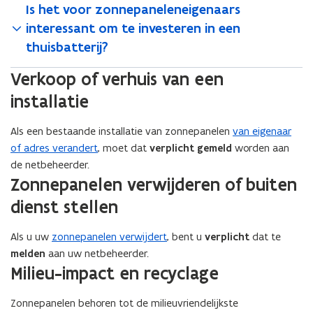
i
t
o
i
e
g
Is het voor zonnepaneleneigenaars
e
i
e
n
o
p
e
u
e
n
interessant om te investeren in een
n
c
p
n
g
u
w
n
a
c
o
thuisbatterij?
g
e
w
t
b
a
a
o
m
e
z
b
o
i
a
r
m
b
Verkoop of verhuis van een
z
e
o
u
r
n
s
b
i
e
t
u
w
s
installatie
v
n
i
n
t
)
w
)
v
a
i
n
a
)
)
a
n
a
Als een bestaande installatie van zonnepanelen
van eigenaar
e
t
n
z
t
i
of adres verandert
, moet dat
verplicht gemeld
worden aan
u
z
o
i
e
de netbeheerder.
w
o
n
e
m
Zonnepanelen verwijderen of buiten
v
n
n
m
e
n
e
e
dienst stellen
e
t
e
p
n
t
z
p
a
s
z
o
Als u uw
zonnepanelen verwijdert
, bent u
verplicht
dat te
a
n
o
t
n
melden
aan uw netbeheerder.
n
e
n
n
e
Milieu-impact en recyclage
e
l
n
e
r
l
e
e
p
)
e
n
Zonnepanelen behoren tot de milieuvriendelijkste
p
a