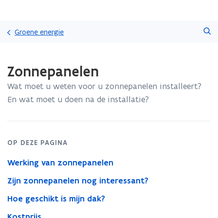
Overslaan
Zoeken
en
Groene energie
naar
de
Gedaan
inhoud
Zonnepanelen
met
gaan
laden.
Wat moet u weten voor u zonnepanelen installeert?
U
bevindt
En wat moet u doen na de installatie?
zich
op:
Zonnepanelen
OP DEZE PAGINA
Werking van zonnepanelen
Zijn zonnepanelen nog interessant?
Hoe geschikt is mijn dak?
Kostprijs