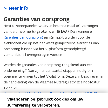
v
Meer info
e
n
Garanties van oorsprong
s
Hebt u zonnepanelen waarvan het maximaal AC-vermogen
t
van de omvormer(s)
groter dan 10 kVA
? Dan kunnen er
e
garanties van oorsprong
aangemaakt worden voor de
r
elektriciteit die op het net werd geïnjecteerd. Garanties van
)
oorsprong kunnen via het V-platform geraadpleegd,
verhandeld of overgedragen worden.
Worden de garanties van oorsprong toegekend aan een
onderneming? Dan zijn er een aantal stappen nodig om
toegang te krijgen tot het V-platform. Deze zijn beschreven in
de handleiding van de Vlaamse Nutsregulator (zie hoofdstuk
1.2 en 2).
H
Handleiding V-platform (handelsdatabank) (VNR)
H
o
a
a
p
Vlaanderen.be gebruikt cookies om uw
n
n
e
surfervaring te verbeteren.