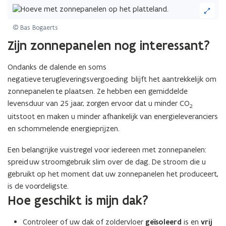
(Klik
op
de
© Bas Bogaerts
afbeelding
Zijn zonnepanelen nog interessant?
voor
een
Ondanks de dalende en soms
vergrote
weergave)
negatieve terugleveringsvergoeding blijft het aantrekkelijk om
zonnepanelen te plaatsen. Ze hebben een gemiddelde
levensduur van 25 jaar, zorgen ervoor dat u minder CO
2
uitstoot en maken u minder afhankelijk van energieleveranciers
en schommelende energieprijzen.
Een belangrijke vuistregel voor iedereen met zonnepanelen:
spreid uw stroomgebruik slim over de dag. De stroom die u
gebruikt op het moment dat uw zonnepanelen het produceert,
is de voordeligste.
Hoe geschikt is mijn dak?
Controleer of uw dak of zoldervloer
geïsoleerd
is en
vrij