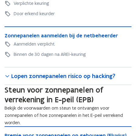
R
E
r
Verplichte keuring
i
E
I
)
I
e
Door erkend keurder
-
-
k
u
k
e
w
Z
e
u
Z
Zonnepanelen aanmelden bij de netbeheerder
v
o
u
r
o
n
e
Aanmelden verplicht
r
i
n
n
n
i
n
n
Binnen de 30 dagen na AREI-keuring
e
s
n
g
e
p
g
t
v
p
a
v
a
e
a
n
Lopen zonnepanelen risico op hacking?
a
n
r
n
e
n
u
e
)
l
Steun voor zonnepanelen of
u
w
l
e
w
z
verrekening in E-peil (EPB)
e
n
z
o
n
a
Bekijk de voorwaarden om steun te ontvangen voor
o
n
a
a
n
zonnepanelen of hoe zonnepanelen in het E-peil verrekend
n
a
n
n
e
worden.
n
m
e
p
P
m
e
p
P
Premie voor zonnepanelen op gebouwen (Fluvius)
a
r