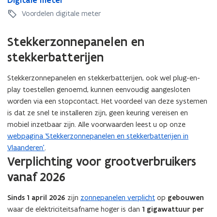
Digitale meter
e
i
s
c
d
e
e
i
n
g
c
o
Voordelen digitale meter
e
l
n
g
t
i
o
n
l
e
t
i
i
t
n
t
e
n
Stekkerzonnepanelen en
i
t
e
a
t
r
n
e
a
e
l
r
a
stekkerbatterijen
e
l
l
e
a
c
l
e
g
m
c
t
Stekkerzonnepanelen en stekkerbatterijen, ook wel plug-en-
g
m
e
e
t
a
play toestellen
genoemd, kunnen eenvoudig aangesloten
e
e
b
t
a
f
b
t
worden via een stopcontact. Het voordeel van deze systemen
o
e
f
s
o
e
u
r
is dat ze snel te installeren zijn, geen keuring vereisen en
s
l
u
r
w
l
mobiel inzetbaar zijn. Alle voorwaarden leest u op onze
u
w
u
i
webpagina ‘Stekkerzonnepanelen en stekkerbatterijen in
i
t
Vlaanderen’
.
t
e
Verplichting voor grootverbruikers
e
n
vanaf 2026
n
Sinds 1 april 2026
zijn
zonnepanelen verplicht
op
gebouwen
waar de elektriciteitsafname hoger is dan
1 gigawattuur per