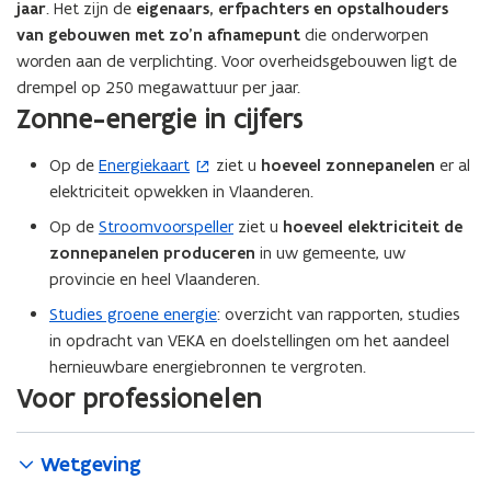
jaar
. Het zijn de
eigenaars, erfpachters en opstalhouders
van gebouwen met zo’n afnamepunt
die onderworpen
worden aan de verplichting. Voor overheidsgebouwen ligt de
drempel op 250 megawattuur per jaar.
Zonne-energie in cijfers
Op de
Energiekaart
ziet u
hoeveel zonnepanelen
er al
(
elektriciteit opwekken in Vlaanderen.
o
p
Op de
Stroomvoorspeller
ziet u
hoeveel elektriciteit de
e
zonnepanelen produceren
in uw gemeente, uw
n
provincie en heel Vlaanderen.
t
Studies groene energie
: overzicht van rapporten, studies
i
in opdracht van VEKA en doelstellingen om het aandeel
n
hernieuwbare energiebronnen te vergroten.
n
Voor professionelen
i
e
u
Wetgeving
w