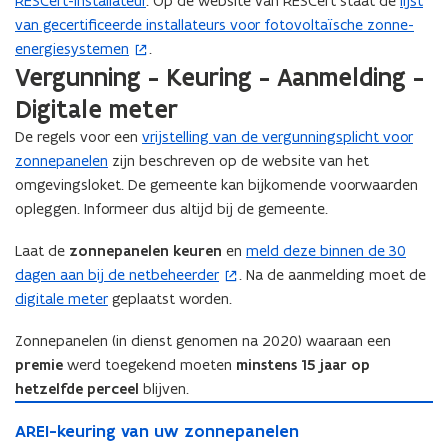
RESCert-installateur
e
. Op de website van RESCert staat de
lijst
(
van gecertificeerde installateurs voor fotovoltaïsche zonne-
r
o
energiesystemen
)
.
p
Vergunning - Keuring - Aanmelding -
e
n
Digitale meter
t
De regels voor een
vrijstelling van de vergunningsplicht voor
i
zonnepanelen
zijn beschreven op de website van het
n
omgevingsloket. De gemeente kan bijkomende voorwaarden
n
opleggen. Informeer dus altijd bij de gemeente.
i
e
Laat de
zonnepanelen keuren
en
meld deze binnen de 30
(
u
dagen aan bij de netbeheerder
. Na de aanmelding moet de
o
w
digitale meter
geplaatst worden.
p
v
e
e
Zonnepanelen (in dienst genomen na 2020) waaraan een
n
n
premie
werd toegekend moeten
minstens 15 jaar op
t
s
hetzelfde perceel
blijven.
i
t
A
n
A
AREI-keuring van uw zonnepanelen
R
e
n