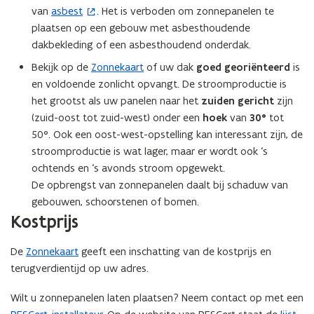
van
asbest
. Het is verboden om zonnepanelen te
(
plaatsen op een gebouw met asbesthoudende
o
dakbekleding of een asbesthoudend onderdak.
p
e
Bekijk op de
Zonnekaart
of uw dak
goed georiënteerd
is
n
en voldoende zonlicht opvangt. De stroomproductie is
t
het grootst als uw panelen naar het
zuiden gericht
zijn
i
(zuid-oost tot zuid-west) onder een
hoek
van
30°
tot
n
50°. Ook een oost-west-opstelling kan interessant zijn, de
n
stroomproductie is wat lager, maar er wordt ook ‘s
i
ochtends en ‘s avonds stroom opgewekt.
e
De opbrengst van zonnepanelen daalt bij schaduw van
u
gebouwen, schoorstenen of bomen.
w
Kostprijs
v
e
De
Zonnekaart
geeft een inschatting van de kostprijs en
n
terugverdientijd op uw adres.
s
Wilt u zonnepanelen laten plaatsen? Neem contact op met een
t