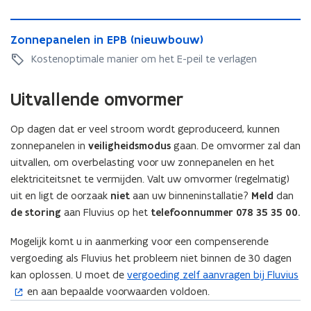
v
o
o
p
e
s
o
o
p
g
Z
s
t
o
r
g
e
Z
Zonnepanelen in EPB (nieuwbouw)
o
t
e
r
a
e
b
o
n
e
r
Kostenoptimale manier om het E-peil te verlagen
a
s
b
o
n
n
r
i
s
b
o
u
n
e
i
n
b
e
u
Uitvallende omvormer
w
e
p
n
g
e
s
w
e
p
a
g
s
s
t
e
n
a
n
s
Op dagen dat er veel stroom wordt geproduceerd, kunnen
p
t
v
n
(
n
e
p
r
zonnepanelen in
veiligheidsmodus
gaan. De omvormer zal dan
v
e
(
F
e
l
r
e
uitvallen, om overbelasting voor uw zonnepanelen en het
e
r
F
l
l
e
e
m
r
elektriciteitsnet te vermijden. Valt uw omvormer (regelmatig)
w
l
u
e
n
m
i
w
i
uit en ligt de oorzaak
niet
aan uw binneninstallatie?
Meld
dan
u
v
n
i
i
e
i
j
v
de storing
aan Fluvius op het
telefoonnummer 078 35 35 00.
i
i
n
e
v
j
d
i
u
n
E
v
o
d
e
u
Mogelijk komt u in aanmerking voor een compenserende
s
E
P
o
o
e
r
s
)
P
vergoeding als Fluvius het probleem niet binnen de 30 dagen
B
o
r
r
i
)
(
B
(
r
kan oplossen. U moet de
vergoeding zelf aanvragen bij Fluvius
(
e
i
n
(
s
(
n
e
i
en aan bepaalde voorwaarden voldoen.
o
n
g
s
t
n
i
i
g
p
g