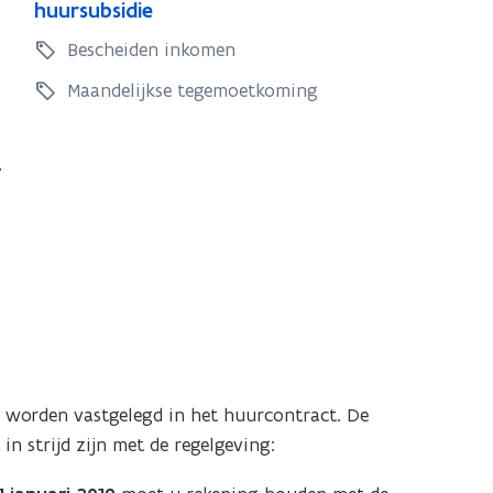
e
huursubsidie
g
r
g
Bescheiden inkomen
e
)
e
m
m
Maandelijkse tegemoetkoming
o
o
e
e
t
t
k
k
o
o
m
m
i
i
n
n
g
g
i
n
i
d
n
 worden vastgelegd in het huurcontract. De
e
d
n strijd zijn met de regelgeving:
h
e
u