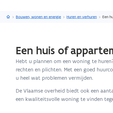
Vlaanderen.be
Bouwen, wonen en energie
Huren en verhuren
Een h
Gedaan
Een huis of apparte
met
laden.
Hebt u plannen om een woning te huren?
U
bevindt
rechten en plichten. Met een goed huurc
zich
u heel wat problemen vermijden.
op:
Een
De Vlaamse overheid biedt ook een aant
huis
een kwaliteitsvolle woning te vinden tege
of
appartement