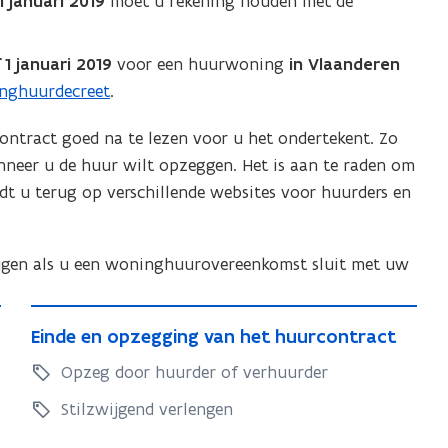
 januari 2019
moet u rekening houden met de
h
u
u
r
u
p
1 januari 2019
voor een huurwoning
in Vlaanderen
r
r
nghuurdecreet
.
i
p
j
contract goed na te lezen voor u het ondertekent. Zo
r
s
anneer u de huur wilt opzeggen. Het is aan te raden om
i
-
dt u terug op verschillende websites voor huurders en
j
V
s
l
-
a
ijgen als u een woninghuurovereenkomst sluit met uw
V
a
l
m
E
s
a
E
Einde en opzegging van het huurcontract
i
e
a
i
n
Opzeg door huurder of verhuurder
h
m
n
d
u
d
s
Stilzwijgend verlengen
u
e
e
e