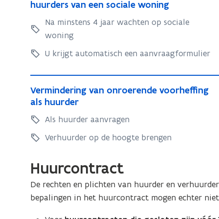
e
l
huurders van een sociale woning
j
a
r
a
o
Na minstens 4 jaar wachten op sociale
a
d
a
v
r
woning
m
m
e
a
s
s
U krijgt automatisch een aanvraagformulier
c
r
e
e
h
d
h
h
V
t
r
u
u
V
Vermindering van onroerende voorheffing
o
e
u
a
e
als huurder
u
f
r
r
c
r
r
v
Als huurder aanvragen
m
p
m
h
p
e
r
i
i
Verhuurder op de hoogte brengen
t
r
r
e
n
n
o
h
e
m
d
d
u
Huurcontract
f
i
m
e
e
u
v
e
i
r
De rechten en plichten van huurder en verhuurder
r
r
e
v
e
i
bepalingen in het huurcontract mogen echter niet i
v
i
o
r
n
v
a
n
o
h
g