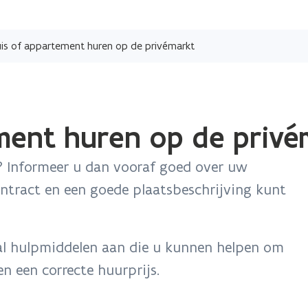
Overslaan
en
uis of appartement huren op de privémarkt
naar
de
inhoud
gaan
ment huren op de privé
 Informeer u dan vooraf goed over uw
ontract en een goede plaatsbeschrijving kunt
al hulpmiddelen aan die u kunnen helpen om
n een correcte huurprijs.