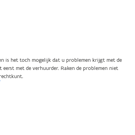
u
h
r
u
c
u
o
r
n
c
t
o
r
n
a
 is het toch mogelijk dat u problemen krijgt met de
t
c
t eerst met de verhuurder. Raken de problemen niet
t
r
rechtkunt.
a
c
t