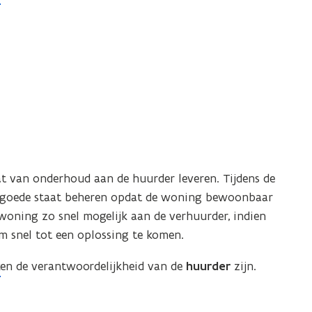
r
e
e
h
s
n
n
u
u
o
o
u
b
p
p
s
r
z
z
i
s
e
e
d
u
g
g
i
g
b
e
g
i
s
i
n
i
g
n
 van onderhoud aan de huurder leveren. Tijdens de
d
v
g
 goede staat beheren opdat de woning bewoonbaar
i
a
v
woning zo snel mogelijk aan de verhuurder, indien
e
n
a
om snel tot een oplossing te komen.
h
n
e
n de verantwoordelijkheid van de
h
huurder
zijn.
t
e
h
t
u