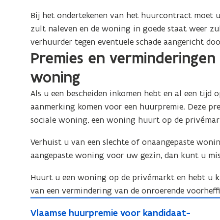
e
t
r
Bij het ondertekenen van het huurcontract moet u
i
t
zult naleven en de woning in goede staat weer zul
f
i
verhuurder tegen eventuele schade aangericht doo
i
f
Premies en verminderingen
c
a
i
woning
a
c
t
Als u een bescheiden inkomen hebt en al een tijd 
a
(
aanmerking komen voor een huurpremie. Deze prem
a
E
sociale woning, een woning huurt op de privémar
t
P
(
C
Verhuist u van een slechte of onaangepaste wonin
E
)
aangepaste woning voor uw gezin, dan kunt u miss
P
b
i
C
Huurt u een woning op de privémarkt en hebt u ki
j
)
van een vermindering van de onroerende voorheffi
o
b
V
v
V
Vlaamse huurpremie voor kandidaat-
i
l