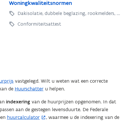
W
Woningkwaliteitsnormen
o
o
n
Dakisolatie, dubbele beglazing, rookmelders, ...
n
i
i
Conformiteitsattest
n
n
g
g
k
k
w
w
a
a
l
l
i
i
t
urprijs
vastgelegd. Wilt u weten wat een correcte
t
e
 kan de
Huurschatter
u helpen.
e
i
i
t
van
indexering
van de huurprijzen opgenomen. In dat
s
t
npassen aan de gestegen levensduurte. De Federale
n
s
een
huurcalculator
, waarmee u de indexering van de
(
o
n
o
r