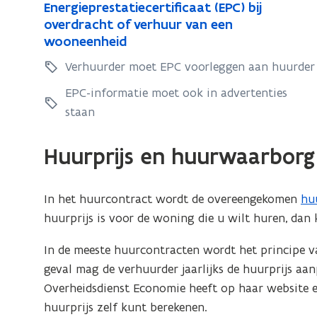
E
Energieprestatiecertificaat (EPC) bij
n
n
overdracht of verhuur van een
e
e
wooneenheid
r
r
Verhuurder moet EPC voorleggen aan huurder
g
g
i
i
EPC-informatie moet ook in advertenties
e
e
staan
p
p
r
r
Huurprijs en huurwaarborg
e
e
s
s
t
In het huurcontract wordt de overeengekomen
hu
t
a
huurprijs is voor de woning die u wilt huren, dan
a
t
t
i
In de meeste huurcontracten wordt het principe 
e
i
geval mag de verhuurder jaarlijks de huurprijs aa
c
e
Overheidsdienst Economie heeft op haar website 
e
c
huurprijs zelf kunt berekenen.
r