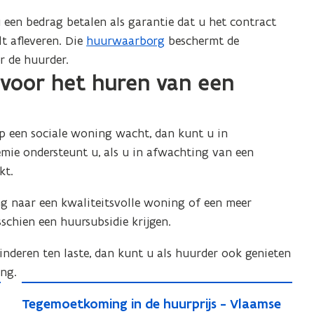
o
p
m
r
 een bedrag betalen als garantie dat u het contract
e
e
m
t afleveren. Die
huurwaarborg
beschermt de
n
n
e
r de huurder.
t
 voor het huren van een
n
i
n
n
op een sociale woning wacht, dan kunt u in
i
ie ondersteunt u, als u in afwachting van een
e
kt.
u
w
g naar een kwaliteitsvolle woning of een meer
v
chien een huursubsidie krijgen.
e
nderen ten laste, dan kunt u als huurder ook genieten
n
ng.
s
T
t
T
Tegemoetkoming in de huurprijs - Vlaamse
e
e