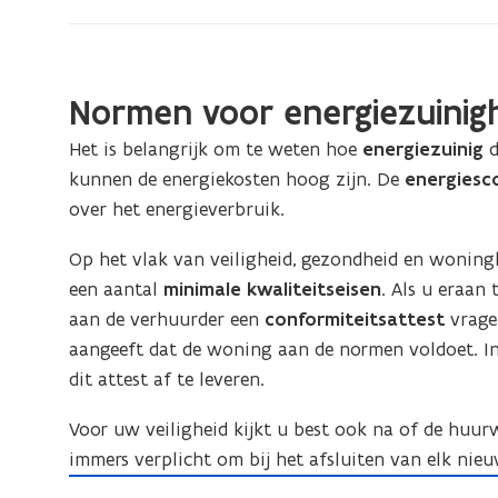
huren
op
de
privémarkt
Normen voor energiezuinigh
Het is belangrijk om te weten hoe
energiezuinig
d
kunnen de energiekosten hoog zijn. De
energiesc
over het energieverbruik.
Op het vlak van veiligheid, gezondheid en woning
een aantal
minimale kwaliteitseisen
. Als u eraan
aan de verhuurder een
conformiteitsattest
vrage
aangeeft dat de woning aan de normen voldoet. I
dit attest af te leveren.
Voor uw veiligheid kijkt u best ook na of de huu
immers verplicht om bij het afsluiten van elk nie
E