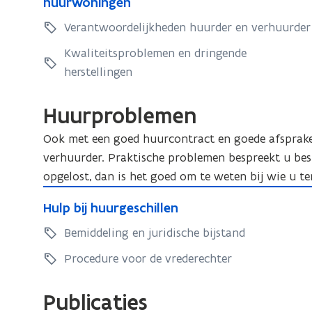
u
n
huurwoningen
g
r
u
d
s
e
d
w
r
i
Verantwoordelijkheden huurder en verhuurder
e
l
n
e
o
e
t
o
r
u
r
Kwaliteitsproblemen en dringende
n
n
e
v
h
i
h
herstellingen
i
o
n
e
o
o
t
n
v
r
u
u
e
Huurproblemen
g
d
e
d
d
n
r
r
e
Ook met een goed huurcontract en goede afspraken
e
a
d
n
verhuurder. Praktische problemen bespreekt u bes
n
c
h
r
opgelost, dan is het goed om te weten bij wie u te
h
h
e
a
H
t
e
r
H
Hulp bij huurgeschillen
c
v
u
r
s
u
h
a
l
Bemiddeling en juridische bijstand
t
s
l
t
n
p
e
t
p
Procedure voor de vrederechter
h
v
l
b
e
b
e
a
l
i
i
l
t
Publicaties
n
i
j
j
l