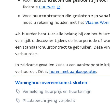
Voor
huurcontracten die gesloten zijn vóór 1
o
n
g
r
v
u
federale
Huurwet
.
(
o
e
k
v
a
u
e
o
r
a
Voor
huurcontracten die gesloten zijn vanaf 
a
n
r
n
p
k
n
moet u rekening houden met het
Vlaams Woni
o
n
w
v
e
d
a
n
o
o
a
i
n
Als huurder hebt u er alle belang bij om het huur
n
r
n
o
n
d
t
vermijdt u discussies tijdens de huurperiode of w
d
o
n
r
a
e
e
i
een standaardhuurcontract te gebruiken. Deze vin
i
e
o
a
e
r
n
verhuurders.
d
e
e
t
e
n
n
a
n
-
r
n
In zeldzame gevallen kunt u een aankoopoptie kr
w
h
i
a
h
e
d
verhuurder. Dit is
huren met aankoopoptie
.
o
e
e
t
u
e
n
W
i
o
u
u
-
v
W
Woninghuurovereenkomst sluiten
d
d
o
n
r
w
h
o
o
e
n
Vermelding huurprijs en huurtermijn
e
d
v
u
o
n
v
i
e
e
r
i
e
u
Plaatsbeschrijving verplicht
o
r
n
n
h
n
n
r
o