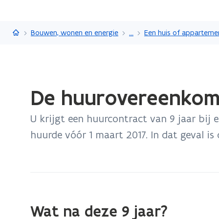
Vlaanderen.be
Bouwen, wonen en energie
...
Een huis of apparteme
Gedaan
De huurovereenkoms
met
laden.
U krijgt een huurcontract van 9 jaar bij 
U
bevindt
huurde vóór 1 maart 2017. In dat geval i
zich
op:
De
huurovereenkomst
bij
Wat na deze 9 jaar?
een