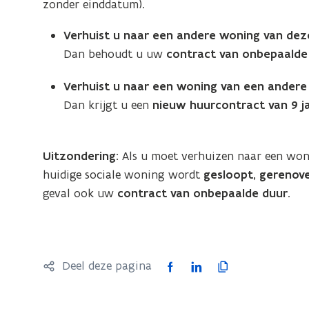
zonder einddatum).
Verhuist u naar een andere woning van deze
Dan behoudt u uw
contract van onbepaalde
Verhuist u naar een woning van een andere 
Dan krijgt u een
nieuw huurcontract van 9 j
Uitzondering:
Als u moet verhuizen naar een wo
huidige sociale woning wordt
gesloopt, gerenov
geval ook uw
contract van onbepaalde duur
.
F
L
K
Deel deze pagina
a
i
o
c
n
p