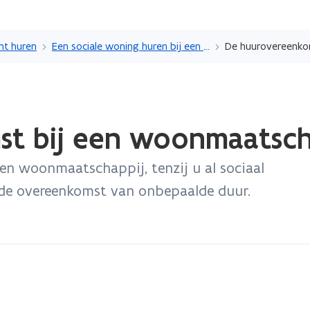
Overslaan
en
nt huren
Een sociale woning huren bij een woonmaatschappij
naar
de
inhoud
gaan
t bij een woonmaatsch
een woonmaatschappij, tenzij u al sociaal
s de overeenkomst van onbepaalde duur.