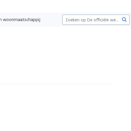
Zoe
een woonmaatschappij