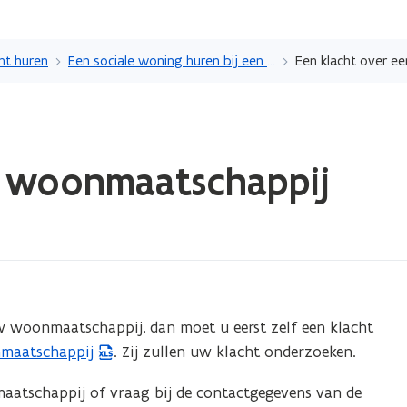
Overslaan
en
nt huren
Een sociale woning huren bij een woonmaatschappij
Een klacht over 
naar
de
inhoud
gaan
n woonmaatschappij
 woonmaatschappij, dan moet u eerst zelf een klacht
maatschappij
. Zij zullen uw klacht onderzoeken.
atschappij of vraag bij de contactgegevens van de