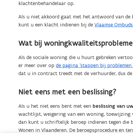
woonmaatschappij
klachtenbehandelaar op.
c
e
Als u niet akkoord gaat met het antwoord van d
l
kunt u een klacht indienen bij de
Vlaamse Ombuds
b
e
Wat bij woningkwaliteitsprobleme
s
t
Als de sociale woning die u huurt gebreken vertoo
a
er meer over op
de pagina ‘stappen bij problemen
n
dat u in contract treedt met de verhuurder, dus d
d
o
Niet eens met een beslissing?
p
e
Als u het niet eens bent met een
beslissing van 
n
wachtlijst, weigering van een woning, toewijzing
t
dan kunt u schriftelijk beroep indienen tegen die 
i
Wonen in Vlaanderen. De beroepsprocedure en termi