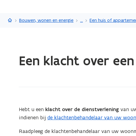
Vlaanderen.be
Bouwen, wonen en energie
...
Een huis of apparteme
Gedaan
Een klacht over ee
met
laden.
U
bevindt
zich
op:
Een
Hebt u een
klacht over de dienstverlening
van uw
klacht
indienen bij
de klachtenbehandelaar van uw woon
(
over
E
een
Raadpleeg de klachtenbehandelaar van uw woonma
x