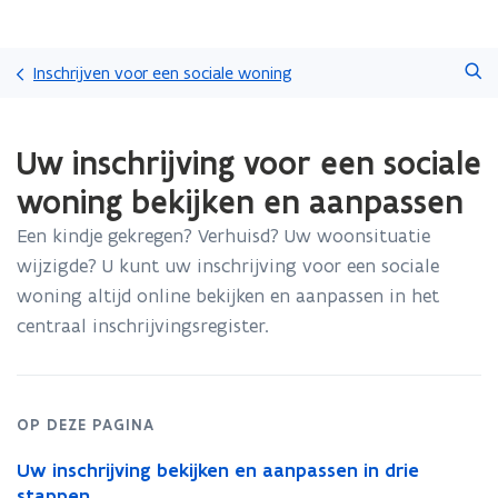
Overslaan
Zoeken
en
Inschrijven voor een sociale woning
naar
de
Gedaan
inhoud
Uw inschrijving voor een sociale
met
gaan
laden.
woning bekijken en aanpassen
U
bevindt
Een kindje gekregen? Verhuisd? Uw woonsituatie
zich
wijzigde? U kunt uw inschrijving voor een sociale
op:
Uw
woning altijd online bekijken en aanpassen in het
inschrijving
centraal inschrijvingsregister.
voor
een
sociale
woning
OP DEZE PAGINA
bekijken
en
Uw inschrijving bekijken en aanpassen in drie
aanpassen
stappen