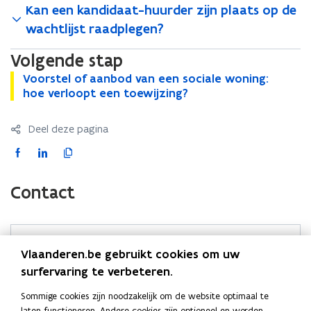
Kan een kandidaat-huurder zijn plaats op de
wachtlijst raadplegen?
Volgende stap
V
Voorstel of aanbod van een sociale woning:
V
o
hoe verloopt een toewijzing?
o
o
o
r
r
Deel deze pagina
s
s
t
t
F
L
K
e
e
a
i
o
l
l
c
n
p
Contact
o
o
e
k
i
f
f
b
e
e
a
a
o
d
e
a
a
Contacteer voor inhoudelijke vragen over uw dossier de
o
i
r
n
Vlaanderen.be gebruikt cookies om uw
n
woonmaatschappij in uw regio: u vindt
de
b
b
k
n
l
surfervaring te verbeteren.
contactgegevens in deze zoekmotor
.
o
o
o
o
i
d
Sommige cookies zijn noodzakelijk om de website optimaal te
d
p
p
n
laten functioneren. Andere cookies zijn optioneel en worden