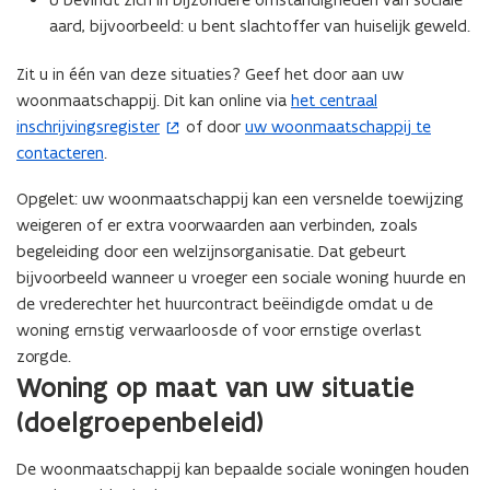
aard, bijvoorbeeld: u bent slachtoffer van huiselijk geweld.
Zit u in één van deze situaties? Geef het door aan uw
woonmaatschappij. Dit kan online via
het centraal
(
inschrijvingsregister
of door
uw woonmaatschappij te
o
contacteren
.
p
e
Opgelet: uw woonmaatschappij kan een versnelde toewijzing
n
weigeren of er extra voorwaarden aan verbinden, zoals
t
begeleiding door een welzijnsorganisatie. Dat gebeurt
i
bijvoorbeeld wanneer u vroeger een sociale woning huurde en
n
de vrederechter het huurcontract beëindigde omdat u de
n
woning ernstig verwaarloosde of voor ernstige overlast
i
zorgde.
e
Woning op maat van uw situatie
u
(doelgroepenbeleid)
w
v
De woonmaatschappij kan bepaalde sociale woningen houden
e