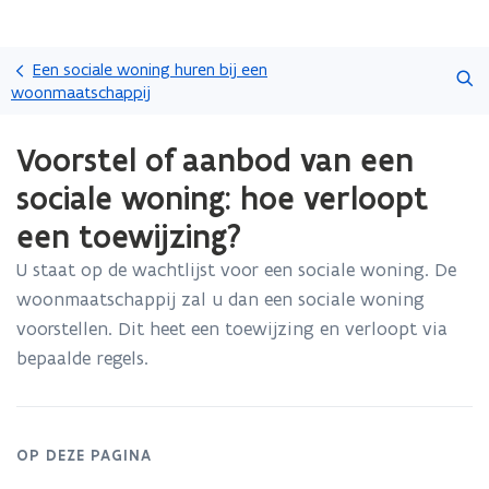
Overslaan
Zoeken
en
Een sociale woning huren bij een
naar
woonmaatschappij
de
Gedaan
inhoud
Voorstel of aanbod van een
met
gaan
laden.
sociale woning: hoe verloopt
U
bevindt
een toewijzing?
zich
op:
U staat op de wachtlijst voor een sociale woning. De
Voorstel
woonmaatschappij zal u dan een sociale woning
of
voorstellen. Dit heet een toewijzing en verloopt via
aanbod
bepaalde regels.
van
een
sociale
woning:
hoe
OP DEZE PAGINA
verloopt