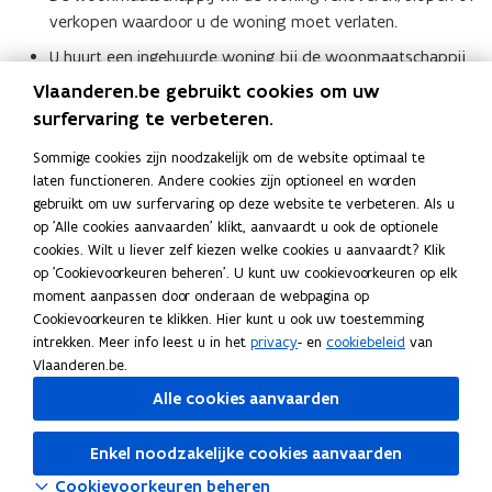
verkopen waardoor u de woning moet verlaten.
U huurt een ingehuurde woning bij de woonmaatschappij
en het hoofdhuurcontract hiervan is beëindigd.
Vlaanderen.be gebruikt cookies om uw
surfervaring te verbeteren.
De woonmaatschappij zal u in zo een situatie informeren en u
een nieuwe woning voorstellen.
Sommige cookies zijn noodzakelijk om de website optimaal te
laten functioneren. Andere cookies zijn optioneel en worden
gebruikt om uw surfervaring op deze website te verbeteren. Als u
Deel deze pagina
op 'Alle cookies aanvaarden' klikt, aanvaardt u ook de optionele
cookies. Wilt u liever zelf kiezen welke cookies u aanvaardt? Klik
F
L
K
op 'Cookievoorkeuren beheren'. U kunt uw cookievoorkeuren op elk
a
i
o
moment aanpassen door onderaan de webpagina op
c
n
p
Contact
Cookievoorkeuren te klikken. Hier kunt u ook uw toestemming
e
k
i
intrekken. Meer info leest u in het
privacy
- en
cookiebeleid
van
b
e
e
Vlaanderen.be.
o
d
e
Alle cookies aanvaarden
Ga voor meer informatie langs bij
een woonmaatschappij
o
i
r
in uw buurt
.
k
n
l
Enkel noodzakelijke cookies aanvaarden
o
o
i
Cookievoorkeuren beheren
p
p
n