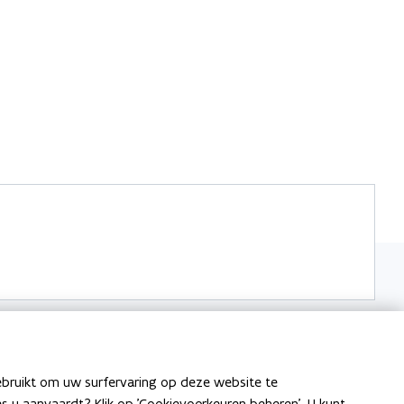
ebruikt om uw surfervaring op deze website te
een sociale woning: hoe verloopt een
ies u aanvaardt? Klik op 'Cookievoorkeuren beheren'. U kunt