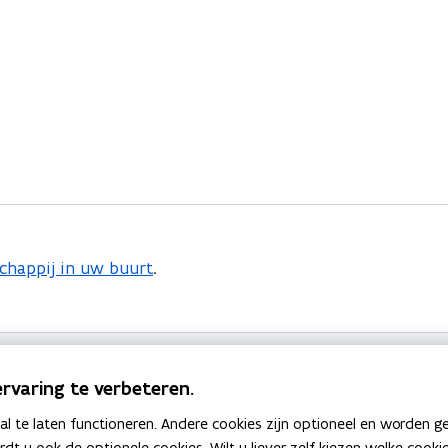
happij in uw buurt
.
rvaring te verbeteren.
 te laten functioneren. Andere cookies zijn optioneel en worden g
V
Voorstel of aanbod van 
V
ardt u ook de optionele cookies. Wilt u liever zelf kiezen welke cook