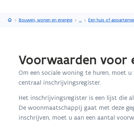
Vlaanderen.be
Bouwen, wonen en energie
...
Een huis of apparteme
Gedaan
Voorwaarden voor e
met
laden.
Om een sociale woning te huren, moet u zi
U
bevindt
centraal inschrijvingsregister.
zich
op:
Het inschrijvingsregister is een lijst die 
Voorwaarden
De woonmaatschappij gaat met deze geg
voor
inschrijven, moet u aan een aantal voor
een
sociale