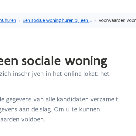
Overslaan
en
nt huren
Een sociale woning huren bij een woonmaatschappij
Voorwaarden voor 
naar
de
inhoud
gaan
en sociale woning
ch inschrijven in het online loket: het
alle gegevens van alle kandidaten verzamelt.
evens aan de slag. Om u te kunnen
waarden voldoen.