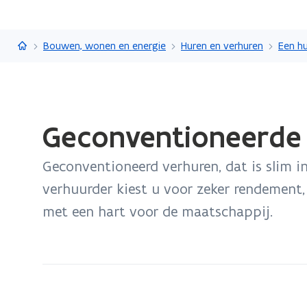
Vlaanderen.be
Bouwen, wonen en energie
Huren en verhuren
Een h
Gedaan
Geconventioneerde
met
laden.
Geconventioneerd verhuren, dat is slim in
U
bevindt
verhuurder kiest u voor zeker rendement,
zich
met een hart voor de maatschappij.
op:
Geconventioneerde
verhuur