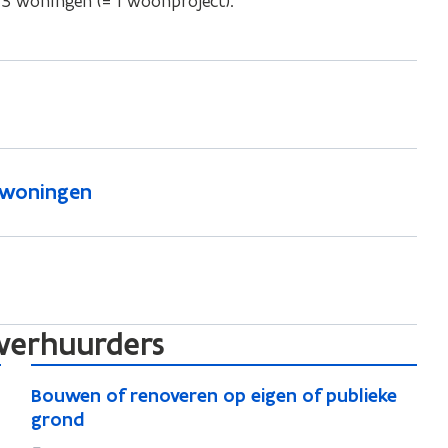
3 woningen (= 1 woonproject).
rwoningen
)
verhuurders
B
B
Bouwen of renoveren op eigen of publieke
o
o
grond
u
u