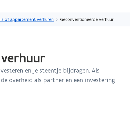
Overslaan
en
uis of appartement verhuren
Geconventioneerde verhuur
naar
de
inhoud
gaan
 verhuur
vesteren en je steentje bijdragen. Als
 de overheid als partner en een investering