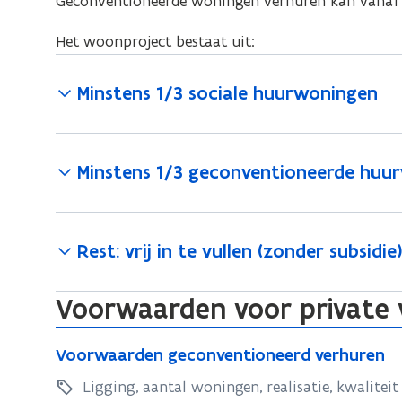
Geconventioneerde woningen verhuren kan vanaf 
Het woonproject bestaat uit:
Minstens 1/3 sociale huurwoningen
Minstens 1/3 geconventioneerde huu
Rest: vrij in te vullen (zonder subsidie
Voorwaarden voor private 
V
V
Voorwaarden geconventioneerd verhuren
o
o
o
Ligging, aantal woningen, realisatie, kwaliteit
o