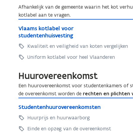
Afhankelijk van de gemeente waarin het kot verhu
kotlabel aan te vragen.
V
V
Vlaams kotlabel voor
l
l
studentenhuisvesting
a
a
Kwaliteit en veiligheid van koten vergelijken
a
a
m
m
Uniform kotlabel voor heel Vlaanderen
s
s
k
k
Huurovereenkomst
o
o
t
Een huurovereenkomst voor studentenkamers of st
t
l
de overeenkomst worden de
rechten en plichten 
l
a
S
a
b
S
Studentenhuurovereenkomsten
t
b
e
t
u
Huurprijs en huurwaarborg
e
l
u
d
l
v
d
Einde en opzeg van de overeenkomst