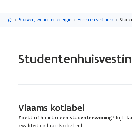
Vlaanderen.be
Bouwen, wonen en energie
Huren en verhuren
Studen
Gedaan
Studentenhuisvestin
met
laden.
U
bevindt
zich
op:
Studentenhuisvesting
Vlaams kotlabel
huren
Zoekt of huurt u een studentenwoning
? Kijk da
of
kwaliteit en brandveiligheid.
verhuren