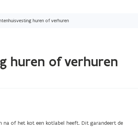
Overslaan
en
tenhuisvesting huren of verhuren
naar
de
inhoud
gaan
g huren of verhuren
n na of het kot een kotlabel heeft. Dit garandeert de