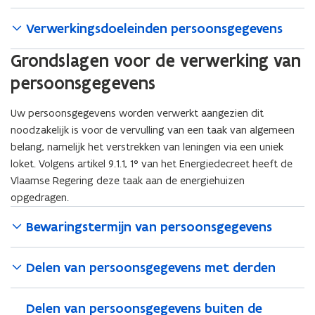
e
)
s
w
r
n
e
e
n
t
v
)
s
Verwerkingsdoeleinden persoonsgegevens
r
n
s
e
e
t
)
s
t
r
n
Grondslagen voor de verwerking van
e
t
e
)
s
r
persoonsgegevens
e
r
t
)
r
)
e
Uw persoonsgegevens worden verwerkt aangezien dit
)
r
noodzakelijk is voor de vervulling van een taak van algemeen
)
belang, namelijk het verstrekken van leningen via een uniek
loket. Volgens artikel 9.1.1, 1° van het Energiedecreet heeft de
Vlaamse Regering deze taak aan de energiehuizen
opgedragen.
Bewaringstermijn van persoonsgegevens
Delen van persoonsgegevens met derden
Delen van persoonsgegevens buiten de