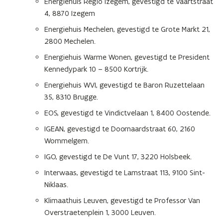
Energiehuis Regio Izegem, gevestigd te Vaartstraat
e
4, 8870 Izegem
n
Energiehuis Mechelen, gevestigd te Grote Markt 21,
s
2800 Mechelen.
t
Energiehuis Warme Wonen, gevestigd te President
e
Kennedypark 10 – 8500 Kortrijk.
r
)
Energiehuis WVI, gevestigd te Baron Ruzettelaan
35, 8310 Brugge.
EOS, gevestigd te Vindictvelaan 1, 8400 Oostende.
IGEAN, gevestigd te Doornaardstraat 60, 2160
Wommelgem.
IGO, gevestigd te De Vunt 17, 3220 Holsbeek.
Interwaas, gevestigd te Lamstraat 113, 9100 Sint-
Niklaas.
Klimaathuis Leuven, gevestigd te Professor Van
Overstraetenplein 1, 3000 Leuven.