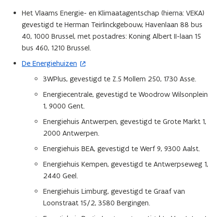
Het Vlaams Energie- en Klimaatagentschap (hierna: VEKA)
gevestigd te Herman Teirlinckgebouw, Havenlaan 88 bus
40, 1000 Brussel, met postadres: Koning Albert II-laan 15
bus 460, 1210 Brussel.
De Energiehuizen
(
o
3WPlus, gevestigd te Z.5 Mollem 250, 1730 Asse.
p
Energiecentrale, gevestigd te Woodrow Wilsonplein
e
1, 9000 Gent.
n
Energiehuis Antwerpen, gevestigd te Grote Markt 1,
t
2000 Antwerpen.
i
n
Energiehuis BEA, gevestigd te Werf 9, 9300 Aalst.
n
Energiehuis Kempen, gevestigd te Antwerpseweg 1,
i
2440 Geel.
e
Energiehuis Limburg, gevestigd te Graaf van
u
Loonstraat 15/2, 3580 Bergingen.
w
v