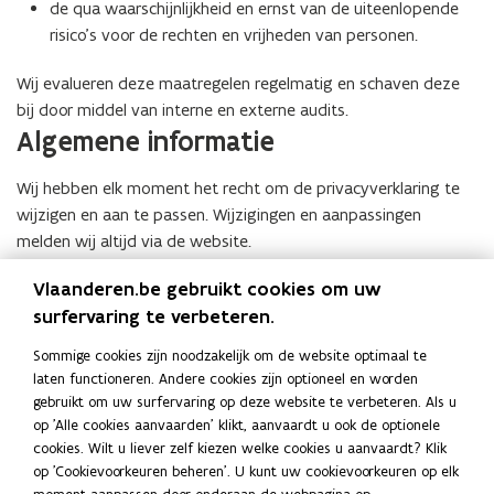
de qua waarschijnlijkheid en ernst van de uiteenlopende
risico’s voor de rechten en vrijheden van personen.
Wij evalueren deze maatregelen regelmatig en schaven deze
bij door middel van interne en externe audits.
Algemene informatie
Wij hebben elk moment het recht om de privacyverklaring te
wijzigen en aan te passen. Wijzigingen en aanpassingen
melden wij altijd via de website.
Vlaanderen.be gebruikt cookies om uw
Deel deze pagina
surfervaring te verbeteren.
F
L
K
Sommige cookies zijn noodzakelijk om de website optimaal te
a
i
o
laten functioneren. Andere cookies zijn optioneel en worden
c
n
p
Contact
gebruikt om uw surfervaring op deze website te verbeteren. Als u
e
k
i
op 'Alle cookies aanvaarden' klikt, aanvaardt u ook de optionele
b
e
e
cookies. Wilt u liever zelf kiezen welke cookies u aanvaardt? Klik
o
d
e
op 'Cookievoorkeuren beheren'. U kunt uw cookievoorkeuren op elk
Hebt u een privacy vraag over Mijn VerbouwLening? Stuur
o
i
r