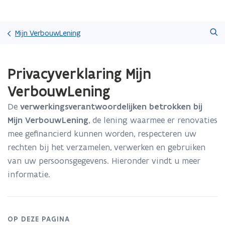
Overslaan
Zoeken
en
Mijn VerbouwLening
naar
de
Gedaan
inhoud
Privacyverklaring Mijn
met
gaan
laden.
VerbouwLening
U
bevindt
De
verwerkingsverantwoordelijken betrokken bij
zich
Mijn VerbouwLening
, de lening waarmee er renovaties
op:
Privacyverklaring
mee gefinancierd kunnen worden, respecteren uw
Mijn
rechten bij het verzamelen, verwerken en gebruiken
VerbouwLening
van uw persoonsgegevens. Hieronder vindt u meer
informatie.
OP DEZE PAGINA