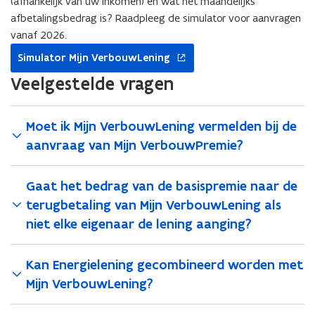
(afhankelijk van uw inkomen) en wat het maandelijks
e
afbetalingsbedrag is? Raadpleeg de simulator voor aanvragen
n
vanaf 2026.
s
opent
t
Simulator Mijn VerbouwLening
in
e
nieuw
Veelgestelde vragen
r
venster
)
Moet ik Mijn VerbouwLening vermelden bij de
aanvraag van Mijn VerbouwPremie?
Gaat het bedrag van de basispremie naar de
terugbetaling van Mijn VerbouwLening als
niet elke eigenaar de lening aanging?
Kan Energielening gecombineerd worden met
Mijn VerbouwLening?