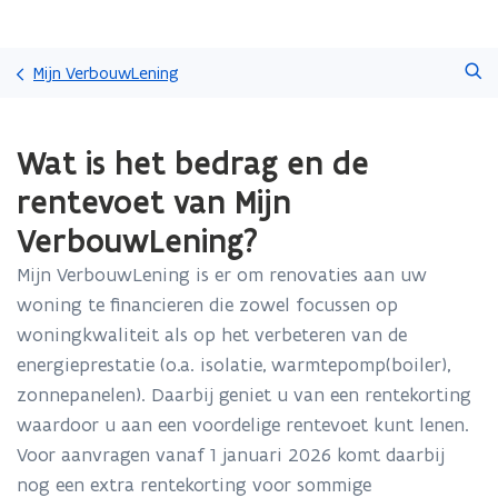
Overslaan
Zoeken
en
Mijn VerbouwLening
naar
de
Gedaan
inhoud
Wat is het bedrag en de
met
gaan
laden.
rentevoet van Mijn
U
bevindt
VerbouwLening?
zich
op:
Mijn VerbouwLening is er om renovaties aan uw
Wat
woning te financieren die zowel focussen op
is
woningkwaliteit als op het verbeteren van de
het
energieprestatie (o.a. isolatie, warmtepomp(boiler),
bedrag
en
zonnepanelen). Daarbij geniet u van een rentekorting
de
waardoor u aan een voordelige rentevoet kunt lenen.
rentevoet
Voor aanvragen vanaf 1 januari 2026 komt daarbij
van
Mijn
nog een extra rentekorting voor sommige