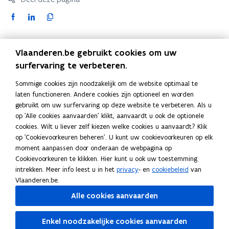
F
L
K
a
i
o
c
n
p
Contact
Vlaanderen.be gebruikt cookies om uw
e
k
i
surfervaring te verbeteren.
b
e
e
o
d
e
Sommige cookies zijn noodzakelijk om de website optimaal te
Vraag over Mijn Verbouwlening? Stuur een mail naar
o
i
r
laten functioneren. Andere cookies zijn optioneel en worden
mijnverbouwlening@vlaanderen.be
.
(
k
n
l
gebruikt om uw surfervaring op deze website te verbeteren. Als u
o
o
o
i
op 'Alle cookies aanvaarden' klikt, aanvaardt u ook de optionele
Heeft u een vraag over een lopende Mijn Verbouwlening
p
p
p
n
cookies. Wilt u liever zelf kiezen welke cookies u aanvaardt? Klik
of een ingediend aanvraagdossier? Neem contact op met
e
op 'Cookievoorkeuren beheren'. U kunt uw cookievoorkeuren op elk
e
e
k
uw Energiehuis
. Voor andere klachten kunt u gebruik
n
moment aanpassen door onderaan de webpagina op
n
n
n
maken van het
klachtenformulier
.
Cookievoorkeuren te klikken. Hier kunt u ook uw toestemming
t
t
t
a
intrekken. Meer info leest u in het
privacy
- en
cookiebeleid
van
i
i
i
a
Vlaanderen.be.
n
n
n
r
Alle cookies aanvaarden
u
n
n
k
Ook interessant
w
i
i
l
P
Privacyverklaring Mijn VerbouwLening
P
Enkel noodzakelijke cookies aanvaarden
e
e
e
e
r
H
r
H