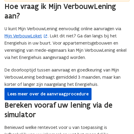
Hoe vraag ik Mijn VerbouwLening
aan?
U kunt Mijn VerbouwLening eenvoudig online aanvragen via
Mijn VerbouwLoket
. Lukt dit niet? Ga dan langs bij het
(
Energiehuis in uw buurt. Voor appartementsgebouwen en
o
vereniging van mede-eigenaars kan Mijn VerbouwLening enkel
p
via het Energiehuis aangevraagd worden.
e
n
De doorlooptijd tussen aanvraag en goedkeuring van Mijn
t
VerbouwLening bedraagt gemiddeld 3 maanden, maar kan
i
korter of langer zijn naargelang het Energiehuis.
n
n
Lees meer over de aanvraagprocedure
i
Bereken vooraf uw lening via de
e
simulator
u
w
Benieuwd welke rentevoet voor u van toepassing is
v