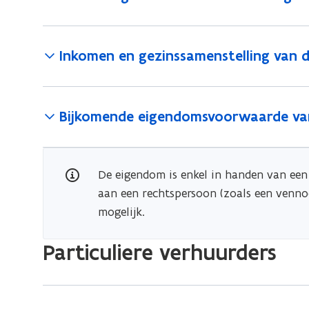
f
i
n
Inkomen en gezinssamenstelling van 
i
t
i
Bijkomende eigendomsvoorwaarde van
e
)
De eigendom is enkel in handen van een
aan een rechtspersoon (zoals een venno
mogelijk.
Particuliere verhuurders