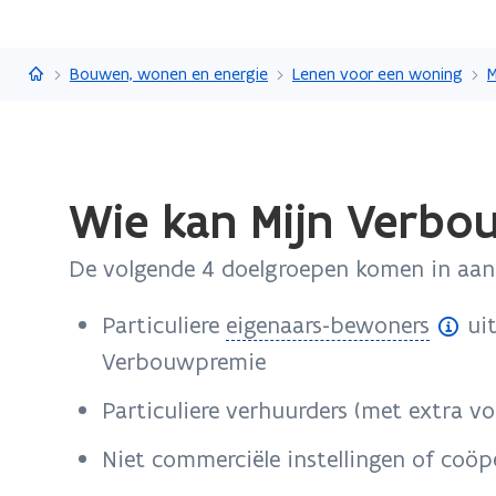
Vlaanderen.be
Bouwen, wonen en energie
Lenen voor een woning
M
Gedaan
Wie kan Mijn Verbo
met
laden.
De volgende 4 doelgroepen komen in aa
U
bevindt
(
Particuliere
eigenaars-bewoners
uit
zich
op:
o
Verbouwpremie
Wie
p
Particuliere verhuurders (met extra v
kan
e
Mijn
Niet commerciële instellingen of coöp
n
Verbouwlening