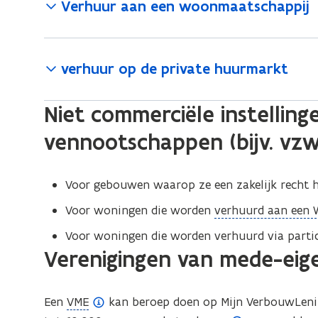
Verhuur aan een woonmaatschappij
verhuur op de private huurmarkt
Niet commerciële instelling
vennootschappen (bijv. vzw
Voor gebouwen waarop ze een zakelijk recht 
(
Voor woningen die worden
verhuurd aan een
o
Voor woningen die worden verhuurd via partic
p
Verenigingen van mede-eig
e
n
(
Een
VME
kan beroep doen op Mijn VerbouwLenin
d