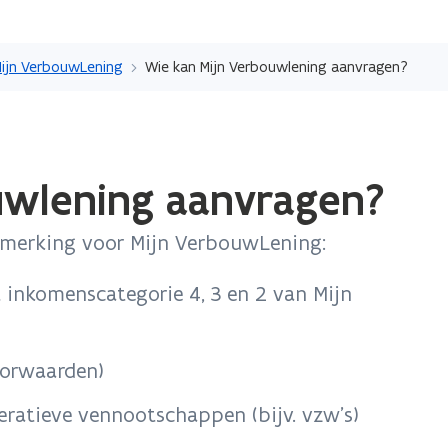
Overslaan
en
ijn VerbouwLening
Wie kan Mijn Verbouwlening aanvragen?
naar
de
inhoud
gaan
uwlening aanvragen?
nmerking voor Mijn VerbouwLening:
 inkomenscategorie 4, 3 en 2 van Mijn
oorwaarden)
eratieve vennootschappen (bijv. vzw’s)