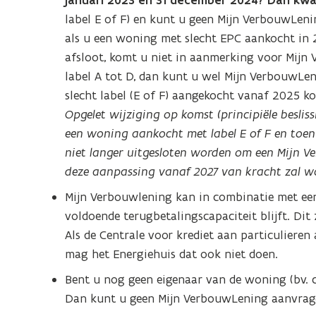
januari 2023 en 31 december 2024? Dan kwa
label E of F) en kunt u geen Mijn VerbouwLeni
als u een woning met slecht EPC aankocht in
afsloot, komt u niet in aanmerking voor Mij
label A tot D, dan kunt u wel Mijn VerbouwL
slecht label (E of F) aangekocht vanaf 2025 
Opgelet wijziging op komst (principiële beslis
een woning aankocht met label E of F en toen 
niet langer uitgesloten worden om een Mijn 
deze aanpassing vanaf 2027 van kracht zal w
Mijn Verbouwlening kan in combinatie met een
voldoende terugbetalingscapaciteit blijft. Dit 
Als de Centrale voor krediet aan particulieren
mag het Energiehuis dat ook niet doen.
Bent u nog geen eigenaar van de woning (bv. 
Dan kunt u geen Mijn VerbouwLening aanvrag