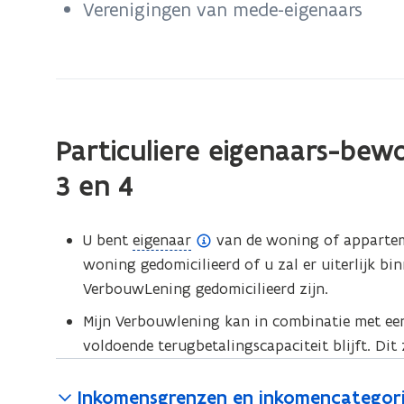
d
Verenigingen van mede-eigenaars
aanvragen?
e
f
i
n
Particuliere eigenaars-bew
i
3 en 4
t
i
(
U bent
eigenaar
van de woning of appartem
e
o
woning gedomicilieerd of u zal er uiterlijk b
)
p
VerbouwLening gedomicilieerd zijn.
e
Mijn Verbouwlening kan in combinatie met een
n
voldoende terugbetalingscapaciteit blijft. Dit 
d
e
Inkomensgrenzen en inkomencategor