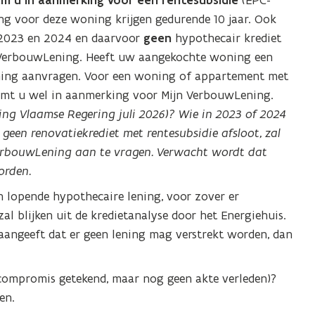
m u in aanmerking voor een rentesubsidie
(EPC-
ng voor deze woning krijgen gedurende 10 jaar. Ook
 2023 en 2024 en daarvoor
geen
hypothecair krediet
n VerbouwLening. Heeft uw aangekochte woning een
ening aanvragen. Voor een woning of appartement met
komt u wel in aanmerking voor Mijn VerbouwLening.
sing Vlaamse Regering juli 2026)?
Wie in 2023 of 2024
geen renovatiekrediet met rentesubsidie afsloot, zal
VerbouwLening aan te vragen. Verwacht wordt dat
orden.
 lopende hypothecaire lening, voor zover er
zal blijken uit de kredietanalyse door het Energiehuis.
 aangeeft dat er geen lening mag verstrekt worden, dan
compromis getekend, maar nog geen akte verleden)?
en.