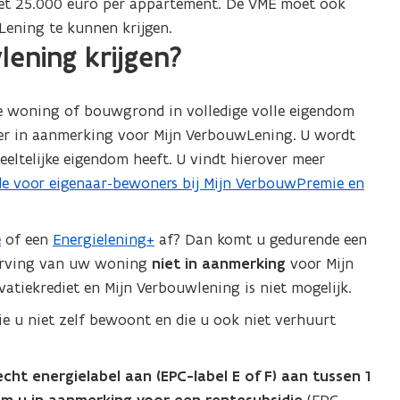
t 25.000 euro per appartement. De VME moet ook
Lening te kunnen krijgen.
ening krijgen?
re woning of bouwgrond in volledige volle eigendom
er in aanmerking voor Mijn VerbouwLening. U wordt
eeltelijke eigendom heeft. U vindt hierover meer
e voor eigenaar-bewoners bij Mijn VerbouwPremie en
e
of een
Energielening+
af? Dan komt u gedurende een
werving van uw woning
niet in aanmerking
voor Mijn
tiekrediet en Mijn Verbouwlening is niet mogelijk.
e u niet zelf bewoont en die u ook niet verhuurt
ht energielabel aan (EPC-label E of F) aan tussen 1