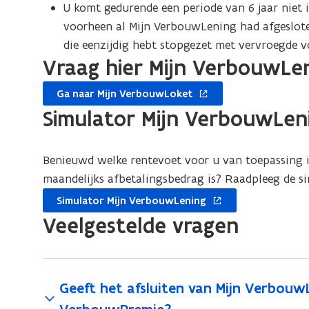
U komt gedurende een periode van 6 jaar niet
voorheen al Mijn VerbouwLening had afgeslote
die eenzijdig hebt stopgezet met vervroegde v
Vraag hier Mijn VerbouwLe
opent
Ga naar Mijn VerbouwLoket
in
Simulator Mijn VerbouwLen
nieuw
venster
Benieuwd welke rentevoet voor u van toepassing i
maandelijks afbetalingsbedrag is? Raadpleeg de si
opent
Simulator Mijn VerbouwLening
in
Veelgestelde vragen
nieuw
venster
Geeft het afsluiten van Mijn Verbouw