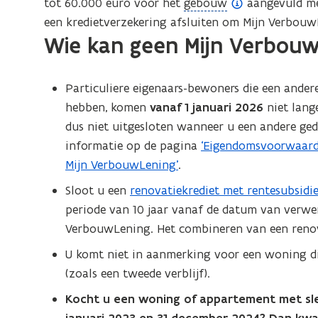
o
(
tot 60.000 euro voor het
gebouw
aangevuld me
e
p
o
een kredietverzekering afsluiten om Mijn Verbouw
f
Wie kan geen Mijn Verbouwl
e
p
i
n
e
n
d
n
i
Particuliere eigenaars-bewoners die een ande
e
d
t
hebben, komen
vanaf 1 januari 2026
niet lang
f
e
i
dus niet uitgesloten wanneer u een andere ged
i
f
e
informatie op de pagina
‘Eigendomsvoorwaard
n
i
)
Mijn VerbouwLening’
.
i
n
Sloot u een
renovatiekrediet met rentesubsidi
t
i
periode van 10 jaar vanaf de datum van ver
i
t
VerbouwLening. Het combineren van een renova
e
i
)
e
U komt niet in aanmerking voor een woning di
)
(zoals een tweede verblijf).
Kocht u een woning of appartement met slec