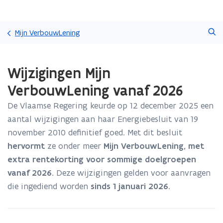
Overslaan
Zoeken
en
Mijn VerbouwLening
naar
de
Gedaan
inhoud
Wijzigingen Mijn
met
gaan
laden.
VerbouwLening vanaf 2026
U
bevindt
De Vlaamse Regering keurde op 12 december 2025 een
zich
aantal wijzigingen aan haar Energiebesluit van 19
op:
Wijzigingen
november 2010 definitief goed. Met dit besluit
Mijn
hervormt
ze onder meer
Mijn VerbouwLening, met
VerbouwLening
extra rentekorting voor sommige doelgroepen
vanaf
vanaf 2026.
Deze wijzigingen gelden voor aanvragen
2026
die ingediend worden
sinds 1 januari 2026
.