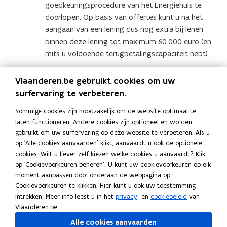
goedkeuringsprocedure van het Energiehuis te
doorlopen. Op basis van offertes kunt u na het
aangaan van een lening dus nog extra bij lenen
binnen deze lening tot maximum 60.000 euro (en
mits u voldoende terugbetalingscapaciteit hebt).
Vlaanderen.be gebruikt cookies om uw
Deel deze pagina
surfervaring te verbeteren.
F
L
K
a
i
o
Sommige cookies zijn noodzakelijk om de website optimaal te
c
n
p
laten functioneren. Andere cookies zijn optioneel en worden
Contact
gebruikt om uw surfervaring op deze website te verbeteren. Als u
e
k
i
op 'Alle cookies aanvaarden' klikt, aanvaardt u ook de optionele
b
e
e
cookies. Wilt u liever zelf kiezen welke cookies u aanvaardt? Klik
o
d
e
op 'Cookievoorkeuren beheren'. U kunt uw cookievoorkeuren op elk
Vraag over Mijn Verbouwlening? Stuur een mail naar
o
i
r
moment aanpassen door onderaan de webpagina op
mijnverbouwlening@vlaanderen.be
.
(
k
n
l
Cookievoorkeuren te klikken. Hier kunt u ook uw toestemming
o
o
o
i
intrekken. Meer info leest u in het
privacy
- en
cookiebeleid
van
Heeft u een vraag over een lopende Mijn Verbouwlening
p
p
p
n
Vlaanderen.be.
of een ingediend aanvraagdossier? Neem contact op met
e
e
e
k
Alle cookies aanvaarden
uw Energiehuis
. Voor andere klachten kunt u gebruik