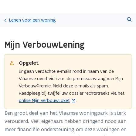
Overslaan
Zoeken
en
Lenen voor een woning
naar
de
Gedaan
inhoud
Mijn VerbouwLening
met
gaan
laden.
U
bevindt
Opgelet
zich
Er gaan verdachte e-mails rond in naam van de
op:
Vlaamse overheid i.v.m. de premieaanvraag van Mijn
Mijn
VerbouwPremie. Meld deze e-mails als spam.
VerbouwLening
Raadpleeg bij twijfel uw dossier rechtstreeks via het
online Mijn VerbouwLoket
.
(
o
Een groot deel van het Vlaamse woningpark is sterk
p
verouderd. Veel eigenaars hebben dringend nood aan
e
meer financiële ondersteuning om deze woningen en
n