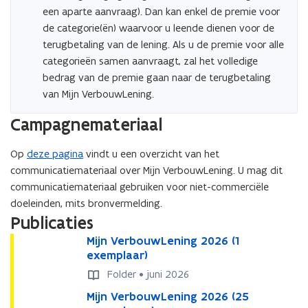
een aparte aanvraag). Dan kan enkel de premie voor
de categorie(ën) waarvoor u leende dienen voor de
terugbetaling van de lening. Als u de premie voor alle
categorieën samen aanvraagt, zal het volledige
bedrag van de premie gaan naar de terugbetaling
van Mijn VerbouwLening.
Campagnemateriaal
Op
deze pagina
vindt u een overzicht van het
communicatiemateriaal over Mijn VerbouwLening. U mag dit
communicatiemateriaal gebruiken voor niet-commerciële
doeleinden, mits bronvermelding.
Publicaties
M
Mijn VerbouwLening 2026 (1
M
i
exemplaar)
i
j
j
Folder • juni 2026
n
n
M
Mijn VerbouwLening 2026 (25
M
V
V