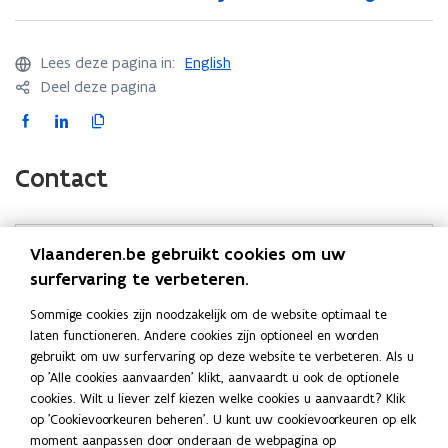
5
5
p
p
e
e
l
l
x
x
a
a
Lees deze pagina in:
English
e
e
a
a
Deel deze pagina
m
m
r
r
F
L
K
p
p
)
)
l
a
i
o
l
a
a
c
n
p
Contact
r
r
e
k
i
e
e
b
e
e
n
n
o
d
e
)
)
Vlaanderen.be gebruikt cookies om uw
Vraag over Mijn Verbouwlening? Stuur een mail naar
o
i
r
surfervaring te verbeteren.
mijnverbouwlening@vlaanderen.be
.
(
k
n
l
o
o
o
i
Sommige cookies zijn noodzakelijk om de website optimaal te
Heeft u een vraag over een lopende Mijn Verbouwlening
p
p
p
n
laten functioneren. Andere cookies zijn optioneel en worden
of een ingediend aanvraagdossier? Neem contact op met
e
gebruikt om uw surfervaring op deze website te verbeteren. Als u
e
e
k
uw Energiehuis
. Voor andere klachten kunt u gebruik
n
op 'Alle cookies aanvaarden' klikt, aanvaardt u ook de optionele
n
n
n
maken van het
klachtenformulier
.
cookies. Wilt u liever zelf kiezen welke cookies u aanvaardt? Klik
t
t
t
a
op 'Cookievoorkeuren beheren'. U kunt uw cookievoorkeuren op elk
i
i
i
a
moment aanpassen door onderaan de webpagina op