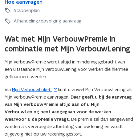
H
Hoe aanvragen
o
r
a
o
e
Stappenplan
a
g
e
a
g
a
Afhandeling/opvolging aanvraag
a
a
n
n
v
Wat met Mijn VerbouwPremie in
v
r
r
combinatie met Mijn VerbouwLening
a
a
g
g
e
Mijn VerbouwPremie wordt altijd in mindering gebracht van
e
n
een uitstaande Mijn VerbouwLening voor werken die hiermee
n
gefinancierd werden.
Via
Mijn VerbouwLoket
kunt u zowel Mijn VerbouwLening als
(
Mijn VerbouwPremie aanvragen.
Daar geeft u bij de aanvraag
o
van Mijn VerbouwPremie altijd aan of u Mijn
p
VerbouwLening bent aangegaan voor de werken
e
waarvoor u de premie vraagt.
De premie zal dan aangewend
n
worden als vervroegde afbetaling van uw lening en wordt
t
bijgevolg niet op uw rekening gestort.
i