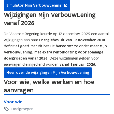
opent
Simulator Mijn VerbouwLening
in
nieuw
Wijzigingen Mijn VerbouwLening
venster
vanaf 2026
De Vlaamse Regering keurde op 12 december 2025 een aantal
wijzigingen aan haar
Energiebesluit van 19 november 2010
definitief goed. Met dit besluit
hervormt
ze onder meer
Mijn
VerbouwLening, met extra rentekorting voor sommige
doelgroepen vanaf 2026.
Deze wijzigingen gelden voor
aanvragen die ingediend worden
vanaf 1 januari 2026
.
Meer over de wijzigingen Mijn VerbouwLening
Voor wie, welke werken en hoe
aanvragen
V
V
Voor wie
o
o
o
Doelgroepen
o
r