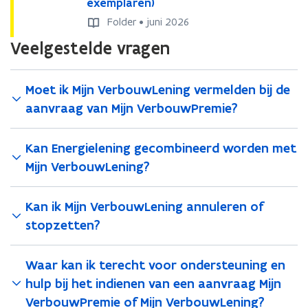
i
exemplaren)
i
e
e
j
j
r
r
Folder • juni 2026
n
n
b
b
Veelgestelde vragen
V
V
o
o
e
e
u
u
r
r
w
w
Moet ik Mijn VerbouwLening vermelden bij de
b
b
L
L
o
o
e
e
aanvraag van Mijn VerbouwPremie?
u
u
n
n
w
w
i
i
L
Kan Energielening gecombineerd worden met
L
n
n
e
e
g
g
Mijn VerbouwLening?
n
n
2
2
i
i
0
0
n
n
Kan ik Mijn VerbouwLening annuleren of
2
2
g
g
6
6
stopzetten?
2
2
(
(
0
0
1
1
2
2
Waar kan ik terecht voor ondersteuning en
e
e
6
6
x
x
hulp bij het indienen van een aanvraag Mijn
(
(
e
e
VerbouwPremie of Mijn VerbouwLening?
2
2
m
m