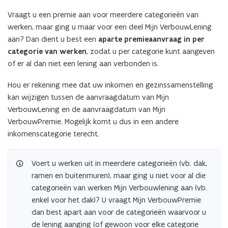
n
Vraagt u een premie aan voor meerdere categorieën van
n
werken, maar ging u maar voor een deel Mijn VerbouwLening
i
aan? Dan dient u best een
aparte premieaanvraag in per
e
categorie van werken
, zodat u per categorie kunt aangeven
u
of er al dan niet een lening aan verbonden is.
w
v
Hou er rekening mee dat uw inkomen en gezinssamenstelling
e
kan wijzigen tussen de aanvraagdatum van Mijn
n
VerbouwLening en de aanvraagdatum van Mijn
s
VerbouwPremie. Mogelijk komt u dus in een andere
t
inkomenscategorie terecht.
e
r
Voert u werken uit in meerdere categorieën (vb. dak,
)
ramen en buitenmuren), maar ging u niet voor al die
categorieën van werken Mijn Verbouwlening aan (vb.
enkel voor het dak)? U vraagt Mijn VerbouwPremie
dan best apart aan voor de categorieën waarvoor u
de lening aanging (of gewoon voor elke categorie