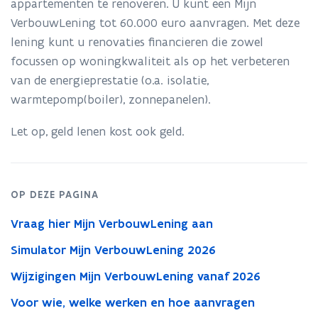
appartementen te renoveren. U kunt een Mijn
t
i
VerbouwLening tot 60.000 euro aanvragen. Met deze
n
lening kunt u renovaties financieren die zowel
n
focussen op woningkwaliteit als op het verbeteren
i
van de energieprestatie (o.a. isolatie,
e
warmtepomp(boiler), zonnepanelen).
u
w
Let op, geld lenen kost ook geld.
v
e
n
s
OP DEZE PAGINA
t
Vraag hier Mijn VerbouwLening aan
e
r
Simulator Mijn VerbouwLening 2026
)
Wijzigingen Mijn VerbouwLening vanaf 2026
Voor wie, welke werken en hoe aanvragen