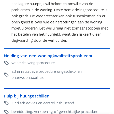
t
een lagere huurprijs wil bekomen omwille van de
e
problemen in de woning. Deze bemiddelingsprocedure is
r
ook gratis. De vrederechter kan ook tussenkomen als er
)
onenigheid is over wie de herstellingen aan de woning
moet uitvoeren. Let wel u mag niet zomaar stoppen met
het betalen van het huurgeld, want dan riskeert u een
dagvaarding door de verhuurder.
M
M
Melding van een woningkwaliteitsprobleem
e
e
l
waarschuwingsprocedure
l
d
d
administratieve procedure ongeschikt- en
i
i
n
onbewoonbaarheid
n
g
g
v
H
v
a
H
Hulp bij huurgeschillen
u
a
n
u
l
juridisch advies en eerstelijnsbijstand
n
e
l
p
e
e
p
bemiddeling, verzoening of gerechtelijke procedure
b