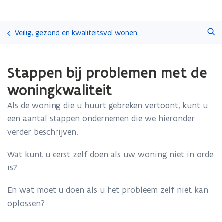
Overslaan
Zoeken
en
Veilig, gezond en kwaliteitsvol wonen
naar
de
Gedaan
inhoud
Stappen bij problemen met de
met
gaan
laden.
woningkwaliteit
U
bevindt
Als de woning die u huurt gebreken vertoont, kunt u
zich
een aantal stappen ondernemen die we hieronder
op:
Stappen
verder beschrijven.
bij
problemen
Wat kunt u eerst zelf doen als uw woning niet in orde
met
is?
de
woningkwaliteit
En wat moet u doen als u het probleem zelf niet kan
oplossen?