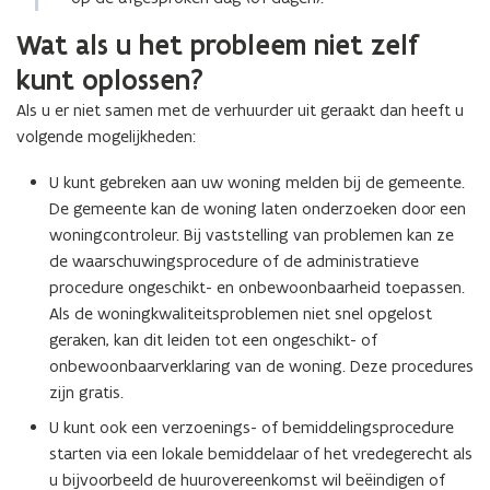
a
n
Wat als u het probleem niet zelf
d
kunt oplossen?
o
Als u er niet samen met de verhuurder uit geraakt dan heeft u
p
volgende mogelijkheden:
e
n
U kunt gebreken aan uw woning melden bij de gemeente.
t
De gemeente kan de woning laten onderzoeken door een
i
woningcontroleur. Bij vaststelling van problemen kan ze
n
de waarschuwingsprocedure of de administratieve
n
procedure ongeschikt- en onbewoonbaarheid toepassen.
i
Als de woningkwaliteitsproblemen niet snel opgelost
e
geraken, kan dit leiden tot een ongeschikt- of
u
onbewoonbaarverklaring van de woning. Deze procedures
w
zijn gratis.
v
e
U kunt ook een verzoenings- of bemiddelingsprocedure
n
starten via een lokale bemiddelaar of het vredegerecht als
s
u bijvoorbeeld de huurovereenkomst wil beëindigen of