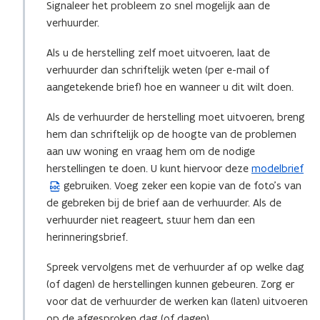
Signaleer het probleem zo snel mogelijk aan de
verhuurder.
Als u de herstelling zelf moet uitvoeren, laat de
verhuurder dan schriftelijk weten (per e-mail of
aangetekende brief) hoe en wanneer u dit wilt doen.
Als de verhuurder de herstelling moet uitvoeren, breng
hem dan schriftelijk op de hoogte van de problemen
aan uw woning en vraag hem om de nodige
herstellingen te doen. U kunt hiervoor deze
modelbrief
(
gebruiken. Voeg zeker een kopie van de foto’s van
W
de gebreken bij de brief aan de verhuurder. Als de
o
verhuurder niet reageert, stuur hem dan een
r
herinneringsbrief.
d
b
Spreek vervolgens met de verhuurder af op welke dag
e
(of dagen) de herstellingen kunnen gebeuren. Zorg er
s
voor dat de verhuurder de werken kan (laten) uitvoeren
t
op de afgesproken dag (of dagen).